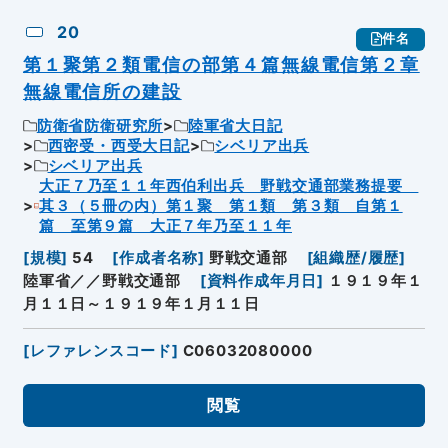
20
件名
第１聚第２類電信の部第４篇無線電信第２章
無線電信所の建設
防衛省防衛研究所
陸軍省大日記
西密受・西受大日記
シベリア出兵
シベリア出兵
大正７乃至１１年西伯利出兵 野戦交通部業務提要
其３（５冊の内）第１聚 第１類 第３類 自第１
篇 至第９篇 大正７年乃至１１年
[
規模
]
54
[
作成者名称
]
野戦交通部
[
組織歴/履歴
]
陸軍省／／野戦交通部
[
資料作成年月日
]
１９１９年１
月１１日～１９１９年１月１１日
[
レファレンスコード
]
C06032080000
閲覧