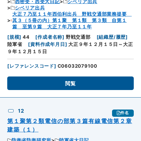
西密受・西受大日記
シベリア出兵
シベリア出兵
大正７乃至１１年西伯利出兵 野戦交通部業務提要
其３（５冊の内）第１聚 第１類 第３類 自第１
篇 至第９篇 大正７年乃至１１年
[
規模
]
44
[
作成者名称
]
野戦交通部
[
組織歴/履歴
]
陸軍省
[
資料作成年月日
]
大正９年１２月１５日～大正
９年１２月１５日
[
レファレンスコード
]
C06032079100
閲覧
12
件名
第１聚第２類電信の部第３篇有線電信第２章
建築（１）
防衛省防衛研究所
陸軍省大日記