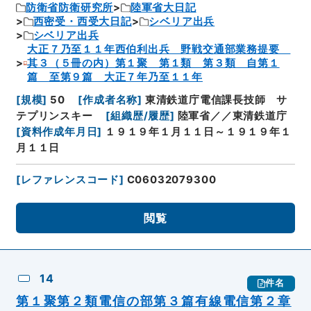
防衛省防衛研究所
陸軍省大日記
西密受・西受大日記
シベリア出兵
シベリア出兵
大正７乃至１１年西伯利出兵 野戦交通部業務提要
其３（５冊の内）第１聚 第１類 第３類 自第１
篇 至第９篇 大正７年乃至１１年
[
規模
]
50
[
作成者名称
]
東清鉄道庁電信課長技師 サ
テプリンスキー
[
組織歴/履歴
]
陸軍省／／東清鉄道庁
[
資料作成年月日
]
１９１９年１月１１日～１９１９年１
月１１日
[
レファレンスコード
]
C06032079300
閲覧
14
件名
第１聚第２類電信の部第３篇有線電信第２章