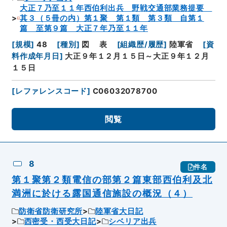
大正７乃至１１年西伯利出兵 野戦交通部業務提要
其３（５冊の内）第１聚 第１類 第３類 自第１
篇 至第９篇 大正７年乃至１１年
[
規模
]
48
[
種別
]
図
表
[
組織歴/履歴
]
陸軍省
[
資
料作成年月日
]
大正９年１２月１５日～大正９年１２月
１５日
[
レファレンスコード
]
C06032078700
閲覧
8
件名
第１聚第２類電信の部第２篇東部西伯利及北
満洲に於ける露国通信施設の概況（４）
防衛省防衛研究所
陸軍省大日記
西密受・西受大日記
シベリア出兵