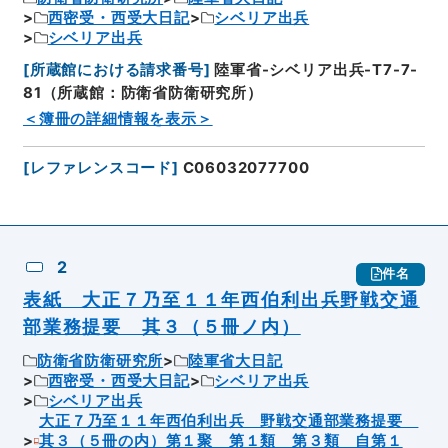
西密受・西受大日記
シベリア出兵
シベリア出兵
[
所蔵館における請求番号
]
陸軍省-シベリア出兵-T7-7-
81（所蔵館：防衛省防衛研究所）
＜簿冊の詳細情報を表示＞
[
レファレンスコード
]
C06032077700
2
件名
表紙 大正７乃至１１年西伯利出兵野戦交通
部業務提要 其３（５冊ノ内）
防衛省防衛研究所
陸軍省大日記
西密受・西受大日記
シベリア出兵
シベリア出兵
大正７乃至１１年西伯利出兵 野戦交通部業務提要
其３（５冊の内）第１聚 第１類 第３類 自第１