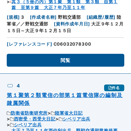
其３（５冊の内）第１聚 第１類 第３類 自第１
篇 至第９篇 大正７年乃至１１年
[
規模
]
3
[
作成者名称
]
野戦交通部
[
組織歴/履歴
]
陸
軍省／／野戦交通部
[
資料作成年月日
]
大正９年１２月
１５日～大正９年１２月１５日
[
レファレンスコード
]
C06032078300
閲覧
4
件名
第１聚第２類電信の部第１篇電信隊の編制及
隷属関係
防衛省防衛研究所
陸軍省大日記
西密受・西受大日記
シベリア出兵
シベリア出兵
大正７乃至１１年西伯利出兵 野戦交通部業務提要