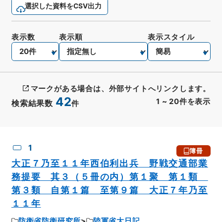
選択した資料をCSV出力
表示数
表示順
表示スタイル
マークがある場合は、外部サイトへリンクします。
42
1
~
20
件を表示
検索結果数
件
CSV出力
No.
概要情報
画像等
1
簿冊
大正７乃至１１年西伯利出兵 野戦交通部業
務提要 其３（５冊の内）第１聚 第１類
第３類 自第１篇 至第９篇 大正７年乃至
１１年
防衛省防衛研究所
陸軍省大日記