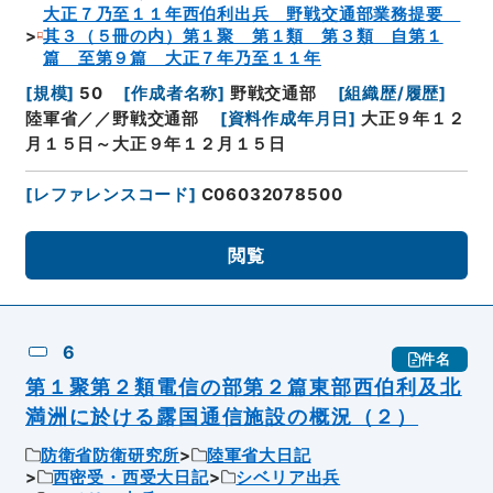
大正７乃至１１年西伯利出兵 野戦交通部業務提要
其３（５冊の内）第１聚 第１類 第３類 自第１
篇 至第９篇 大正７年乃至１１年
[
規模
]
50
[
作成者名称
]
野戦交通部
[
組織歴/履歴
]
陸軍省／／野戦交通部
[
資料作成年月日
]
大正９年１２
月１５日～大正９年１２月１５日
[
レファレンスコード
]
C06032078500
閲覧
6
件名
第１聚第２類電信の部第２篇東部西伯利及北
満洲に於ける露国通信施設の概況（２）
防衛省防衛研究所
陸軍省大日記
西密受・西受大日記
シベリア出兵