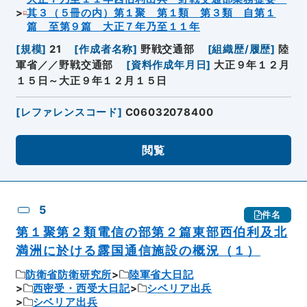
其３（５冊の内）第１聚 第１類 第３類 自第１
篇 至第９篇 大正７年乃至１１年
[
規模
]
21
[
作成者名称
]
野戦交通部
[
組織歴/履歴
]
陸
軍省／／野戦交通部
[
資料作成年月日
]
大正９年１２月
１５日～大正９年１２月１５日
[
レファレンスコード
]
C06032078400
閲覧
5
件名
第１聚第２類電信の部第２篇東部西伯利及北
満洲に於ける露国通信施設の概況（１）
防衛省防衛研究所
陸軍省大日記
西密受・西受大日記
シベリア出兵
シベリア出兵