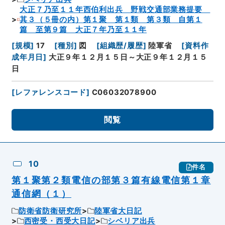
大正７乃至１１年西伯利出兵 野戦交通部業務提要
其３（５冊の内）第１聚 第１類 第３類 自第１
篇 至第９篇 大正７年乃至１１年
[
規模
]
17
[
種別
]
図
[
組織歴/履歴
]
陸軍省
[
資料作
成年月日
]
大正９年１２月１５日～大正９年１２月１５
日
[
レファレンスコード
]
C06032078900
閲覧
10
件名
第１聚第２類電信の部第３篇有線電信第１章
通信網（１）
防衛省防衛研究所
陸軍省大日記
西密受・西受大日記
シベリア出兵