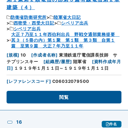
建築（４）
防衛省防衛研究所
陸軍省大日記
西密受・西受大日記
シベリア出兵
シベリア出兵
大正７乃至１１年西伯利出兵 野戦交通部業務提要
其３（５冊の内）第１聚 第１類 第３類 自第１
篇 至第９篇 大正７年乃至１１年
[
規模
]
10
[
作成者名称
]
東清鉄道庁電信課長技師 サ
テプリンスキー
[
組織歴/履歴
]
陸軍省
[
資料作成年月
日
]
１９１９年１月１１日～１９１９年１月１１日
[
レファレンスコード
]
C06032079500
閲覧
16
件名