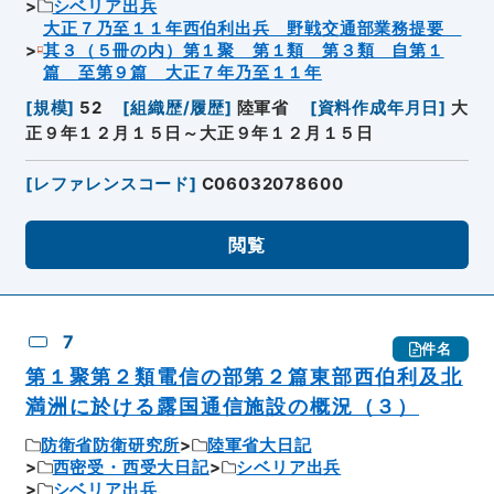
シベリア出兵
大正７乃至１１年西伯利出兵 野戦交通部業務提要
其３（５冊の内）第１聚 第１類 第３類 自第１
篇 至第９篇 大正７年乃至１１年
[
規模
]
52
[
組織歴/履歴
]
陸軍省
[
資料作成年月日
]
大
正９年１２月１５日～大正９年１２月１５日
[
レファレンスコード
]
C06032078600
閲覧
7
件名
第１聚第２類電信の部第２篇東部西伯利及北
満洲に於ける露国通信施設の概況（３）
防衛省防衛研究所
陸軍省大日記
西密受・西受大日記
シベリア出兵
シベリア出兵