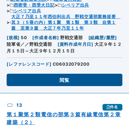
西密受・西受大日記
シベリア出兵
シベリア出兵
大正７乃至１１年西伯利出兵 野戦交通部業務提要
其３（５冊の内）第１聚 第１類 第３類 自第１
篇 至第９篇 大正７年乃至１１年
[
規模
]
50
[
作成者名称
]
野戦交通部
[
組織歴/履歴
]
陸軍省／／野戦交通部
[
資料作成年月日
]
大正９年１２
月１５日～大正９年１２月１５日
[
レファレンスコード
]
C06032079200
閲覧
13
件名
第１聚第２類電信の部第３篇有線電信第２章
建築（２）