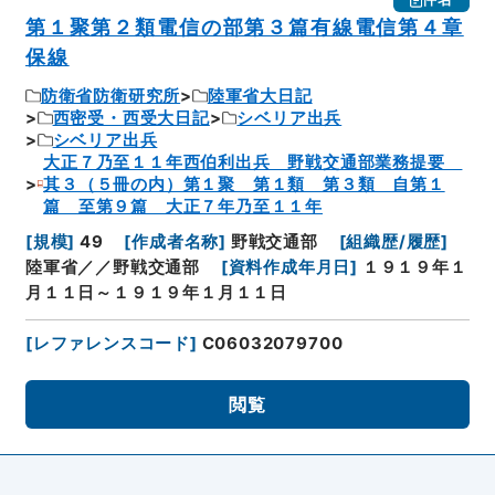
第１聚第２類電信の部第３篇有線電信第４章
保線
防衛省防衛研究所
陸軍省大日記
西密受・西受大日記
シベリア出兵
シベリア出兵
大正７乃至１１年西伯利出兵 野戦交通部業務提要
其３（５冊の内）第１聚 第１類 第３類 自第１
篇 至第９篇 大正７年乃至１１年
[
規模
]
49
[
作成者名称
]
野戦交通部
[
組織歴/履歴
]
陸軍省／／野戦交通部
[
資料作成年月日
]
１９１９年１
月１１日～１９１９年１月１１日
[
レファレンスコード
]
C06032079700
閲覧