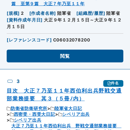
篇 至第９篇 大正７年乃至１１年
[
規模
]
2
[
作成者名称
]
陸軍省
[
組織歴/履歴
]
陸軍省
[
資料作成年月日
]
大正９年１２月１５日～大正９年１２
月１５日
[
レファレンスコード
]
C06032078200
閲覧
3
件名
目次 大正７乃至１１年西伯利出兵野戦交通
部業務提要 其３（５冊ﾉ内）
防衛省防衛研究所
陸軍省大日記
西密受・西受大日記
シベリア出兵
シベリア出兵
大正７乃至１１年西伯利出兵 野戦交通部業務提要