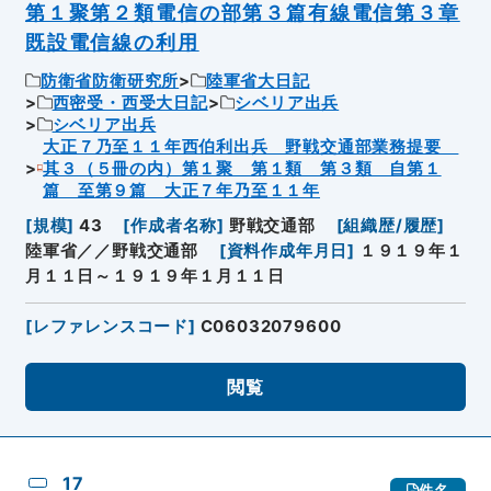
第１聚第２類電信の部第３篇有線電信第３章
既設電信線の利用
防衛省防衛研究所
陸軍省大日記
西密受・西受大日記
シベリア出兵
シベリア出兵
大正７乃至１１年西伯利出兵 野戦交通部業務提要
其３（５冊の内）第１聚 第１類 第３類 自第１
篇 至第９篇 大正７年乃至１１年
[
規模
]
43
[
作成者名称
]
野戦交通部
[
組織歴/履歴
]
陸軍省／／野戦交通部
[
資料作成年月日
]
１９１９年１
月１１日～１９１９年１月１１日
[
レファレンスコード
]
C06032079600
閲覧
17
件名