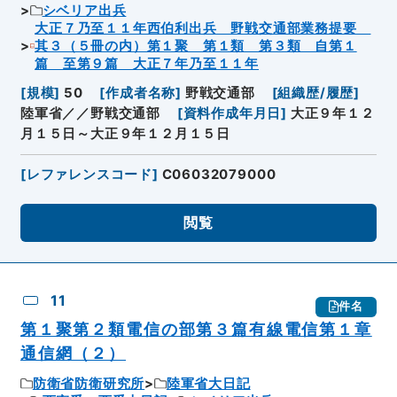
シベリア出兵
大正７乃至１１年西伯利出兵 野戦交通部業務提要
其３（５冊の内）第１聚 第１類 第３類 自第１
篇 至第９篇 大正７年乃至１１年
[
規模
]
50
[
作成者名称
]
野戦交通部
[
組織歴/履歴
]
陸軍省／／野戦交通部
[
資料作成年月日
]
大正９年１２
月１５日～大正９年１２月１５日
[
レファレンスコード
]
C06032079000
閲覧
11
件名
第１聚第２類電信の部第３篇有線電信第１章
通信網（２）
防衛省防衛研究所
陸軍省大日記