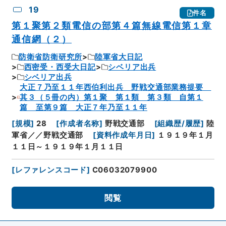
19
件名
第１聚第２類電信の部第４篇無線電信第１章
通信網（２）
防衛省防衛研究所
陸軍省大日記
西密受・西受大日記
シベリア出兵
シベリア出兵
大正７乃至１１年西伯利出兵 野戦交通部業務提要
其３（５冊の内）第１聚 第１類 第３類 自第１
篇 至第９篇 大正７年乃至１１年
[
規模
]
28
[
作成者名称
]
野戦交通部
[
組織歴/履歴
]
陸
軍省／／野戦交通部
[
資料作成年月日
]
１９１９年１月
１１日～１９１９年１月１１日
[
レファレンスコード
]
C06032079900
閲覧