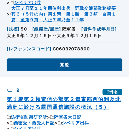
シベリア出兵
大正７乃至１１年西伯利出兵 野戦交通部業務提要
其３（５冊の内）第１聚 第１類 第３類 自第１
篇 至第９篇 大正７年乃至１１年
[
規模
]
50
[
組織歴/履歴
]
陸軍省
[
資料作成年月日
]
大正９年１２月１５日～大正９年１２月１５日
[
レファレンスコード
]
C06032078800
閲覧
9
件名
第１聚第２類電信の部第２篇東部西伯利及北
満洲に於ける露国通信施設の概況（５）
防衛省防衛研究所
陸軍省大日記
西密受・西受大日記
シベリア出兵
シベリア出兵