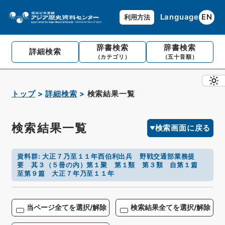
Language
EN
利用方法
辞書検索
辞書検索
詳細検索
（カテゴリ）
（五十音順）
トップ
詳細検索
検索結果一覧
検索結果一覧
検索画面に戻る
資料群
:
大正７乃至１１年西伯利出兵 野戦交通部業務提
要 其３（５冊の内）第１聚 第１類 第３類 自第１篇
至第９篇 大正７年乃至１１年
当ページ全てを選択/解除
検索結果全てを選択/解除