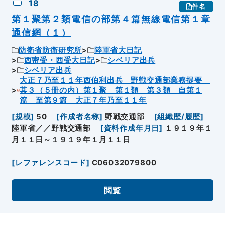
18
件名
第１聚第２類電信の部第４篇無線電信第１章
通信網（１）
防衛省防衛研究所
陸軍省大日記
西密受・西受大日記
シベリア出兵
シベリア出兵
大正７乃至１１年西伯利出兵 野戦交通部業務提要
其３（５冊の内）第１聚 第１類 第３類 自第１
篇 至第９篇 大正７年乃至１１年
[
規模
]
50
[
作成者名称
]
野戦交通部
[
組織歴/履歴
]
陸軍省／／野戦交通部
[
資料作成年月日
]
１９１９年１
月１１日～１９１９年１月１１日
[
レファレンスコード
]
C06032079800
閲覧