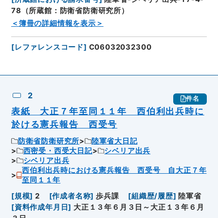
78（所蔵館：防衛省防衛研究所）
＜簿冊の詳細情報を表示＞
[
レファレンスコード
]
C06032032300
2
件名
表紙 大正７年至同１１年 西伯利出兵時に
於ける憲兵報告 西受号
防衛省防衛研究所
陸軍省大日記
西密受・西受大日記
シベリア出兵
シベリア出兵
西伯利出兵時における憲兵報告 西受号 自大正７年
至同１１年
[
規模
]
2
[
作成者名称
]
歩兵課
[
組織歴/履歴
]
陸軍省
[
資料作成年月日
]
大正１３年６月３日～大正１３年６月