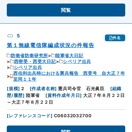
閲覧
5
件名
第１無線電信隊編成状況の件報告
防衛省防衛研究所
陸軍省大日記
西密受・西受大日記
シベリア出兵
シベリア出兵
西伯利出兵時における憲兵報告 西受号 自大正７年
至同１１年
[
規模
]
2
[
作成者名称
]
憲兵司令官 石光眞臣
[
組織
歴/履歴
]
陸軍省
[
資料作成年月日
]
大正７年８月２２日
～大正７年８月２２日
[
レファレンスコード
]
C06032032700
閲覧