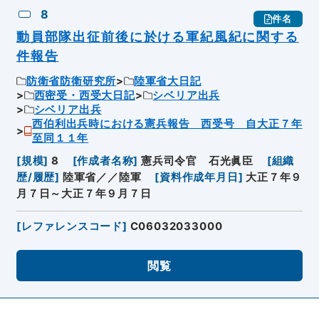
8
件名
動員部隊出征前後に於ける軍紀風紀に関する
件報告
防衛省防衛研究所
陸軍省大日記
西密受・西受大日記
シベリア出兵
シベリア出兵
西伯利出兵時における憲兵報告 西受号 自大正７年
至同１１年
[
規模
]
8
[
作成者名称
]
憲兵司令官 石光眞臣
[
組織
歴/履歴
]
陸軍省／／陸軍
[
資料作成年月日
]
大正７年９
月７日～大正７年９月７日
[
レファレンスコード
]
C06032033000
閲覧