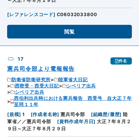
～大正７年８月２９日
[
レファレンスコード
]
C06032033800
閲覧
17
件名
憲兵司令部より電報報告
防衛省防衛研究所
陸軍省大日記
西密受・西受大日記
シベリア出兵
シベリア出兵
西伯利出兵時における憲兵報告 西受号 自大正７年
至同１１年
[
規模
]
1
[
作成者名称
]
憲兵司令部
[
組織歴/履歴
]
陸
軍省／／憲兵司令部
[
資料作成年月日
]
大正７年８月２
９日～大正７年８月２９日