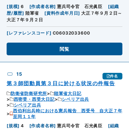
[
規模
]
6
[
作成者名称
]
憲兵司令官 石光眞臣
[
組織
歴/履歴
]
陸軍省
[
資料作成年月日
]
大正７年９月２日～
大正７年９月２日
[
レファレンスコード
]
C06032033600
閲覧
15
件名
第３師団動員第３日に於ける状況の件報告
防衛省防衛研究所
陸軍省大日記
西密受・西受大日記
シベリア出兵
シベリア出兵
西伯利出兵時における憲兵報告 西受号 自大正７年
至同１１年
[
規模
]
4
[
作成者名称
]
憲兵司令官 石光眞臣
[
組織