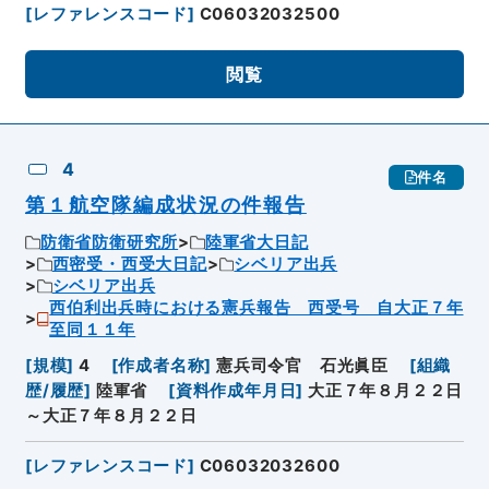
[
レファレンスコード
]
C06032032500
閲覧
4
件名
第１航空隊編成状況の件報告
防衛省防衛研究所
陸軍省大日記
西密受・西受大日記
シベリア出兵
シベリア出兵
西伯利出兵時における憲兵報告 西受号 自大正７年
至同１１年
[
規模
]
4
[
作成者名称
]
憲兵司令官 石光眞臣
[
組織
歴/履歴
]
陸軍省
[
資料作成年月日
]
大正７年８月２２日
～大正７年８月２２日
[
レファレンスコード
]
C06032032600