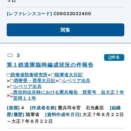
３日
[
レファレンスコード
]
C06032032400
閲覧
3
件名
第１鉄道隊臨時編成状況の件報告
防衛省防衛研究所
陸軍省大日記
西密受・西受大日記
シベリア出兵
シベリア出兵
西伯利出兵時における憲兵報告 西受号 自大正７年
至同１１年
[
規模
]
4
[
作成者名称
]
憲兵司令官 石光眞臣
[
組織
歴/履歴
]
陸軍省
[
資料作成年月日
]
大正７年８月２２日
～大正７年８月２２日