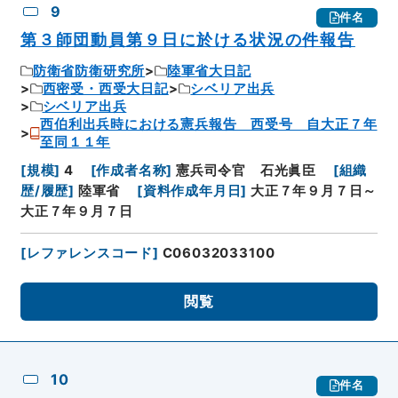
9
件名
第３師団動員第９日に於ける状況の件報告
防衛省防衛研究所
陸軍省大日記
西密受・西受大日記
シベリア出兵
シベリア出兵
西伯利出兵時における憲兵報告 西受号 自大正７年
至同１１年
[
規模
]
4
[
作成者名称
]
憲兵司令官 石光眞臣
[
組織
歴/履歴
]
陸軍省
[
資料作成年月日
]
大正７年９月７日～
大正７年９月７日
[
レファレンスコード
]
C06032033100
閲覧
10
件名