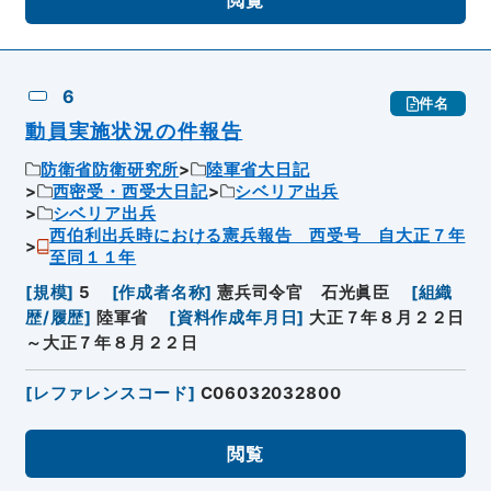
6
件名
動員実施状況の件報告
防衛省防衛研究所
陸軍省大日記
西密受・西受大日記
シベリア出兵
シベリア出兵
西伯利出兵時における憲兵報告 西受号 自大正７年
至同１１年
[
規模
]
5
[
作成者名称
]
憲兵司令官 石光眞臣
[
組織
歴/履歴
]
陸軍省
[
資料作成年月日
]
大正７年８月２２日
～大正７年８月２２日
[
レファレンスコード
]
C06032032800
閲覧