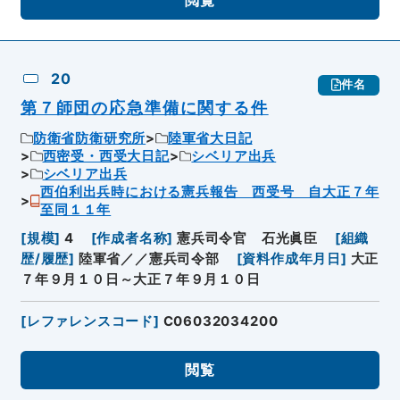
閲覧
20
件名
第７師団の応急準備に関する件
防衛省防衛研究所
陸軍省大日記
西密受・西受大日記
シベリア出兵
シベリア出兵
西伯利出兵時における憲兵報告 西受号 自大正７年
至同１１年
[
規模
]
4
[
作成者名称
]
憲兵司令官 石光眞臣
[
組織
歴/履歴
]
陸軍省／／憲兵司令部
[
資料作成年月日
]
大正
７年９月１０日～大正７年９月１０日
[
レファレンスコード
]
C06032034200
閲覧