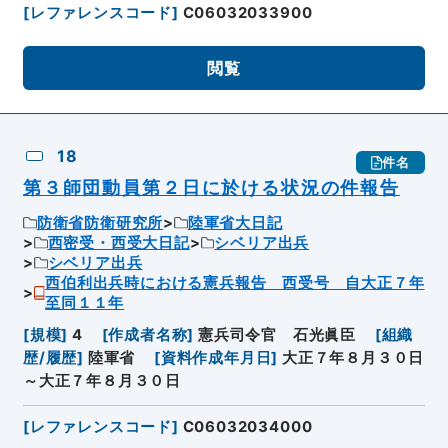
[
レファレンスコード
]
C06032033900
閲覧
18
件名
第３師団動員第２日に於ける状況の件報告
防衛省防衛研究所
陸軍省大日記
西密受・西受大日記
シベリア出兵
シベリア出兵
西伯利出兵時における憲兵報告 西受号 自大正７年
至同１１年
[
規模
]
4
[
作成者名称
]
憲兵司令官 石光眞臣
[
組織
歴/履歴
]
陸軍省
[
資料作成年月日
]
大正７年８月３０日
～大正７年８月３０日
[
レファレンスコード
]
C06032034000