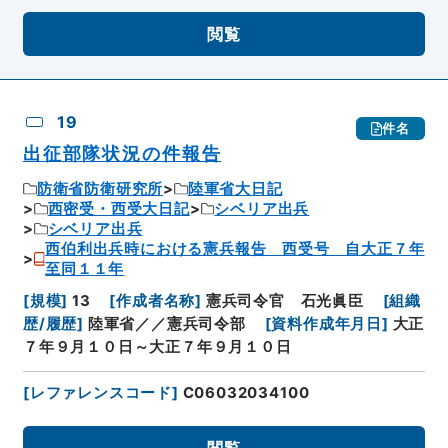
閲覧
19
件名
出征部隊状況の件報告
防衛省防衛研究所
陸軍省大日記
西密受・西受大日記
シベリア出兵
シベリア出兵
西伯利出兵時における憲兵報告 西受号 自大正７年
至同１１年
[
規模
]
13
[
作成者名称
]
憲兵司令官 石光眞臣
[
組織
歴/履歴
]
陸軍省／／憲兵司令部
[
資料作成年月日
]
大正
７年９月１０日～大正７年９月１０日
[
レファレンスコード
]
C06032034100