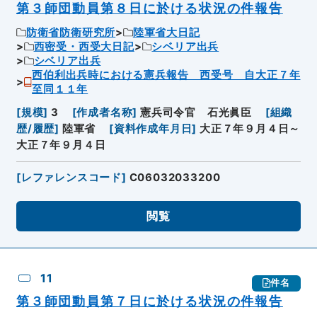
第３師団動員第８日に於ける状況の件報告
防衛省防衛研究所
陸軍省大日記
西密受・西受大日記
シベリア出兵
シベリア出兵
西伯利出兵時における憲兵報告 西受号 自大正７年
至同１１年
[
規模
]
3
[
作成者名称
]
憲兵司令官 石光眞臣
[
組織
歴/履歴
]
陸軍省
[
資料作成年月日
]
大正７年９月４日～
大正７年９月４日
[
レファレンスコード
]
C06032033200
閲覧
11
件名
第３師団動員第７日に於ける状況の件報告