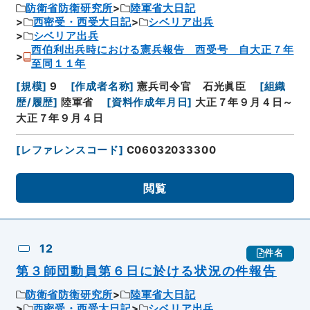
防衛省防衛研究所
陸軍省大日記
西密受・西受大日記
シベリア出兵
シベリア出兵
西伯利出兵時における憲兵報告 西受号 自大正７年
至同１１年
[
規模
]
9
[
作成者名称
]
憲兵司令官 石光眞臣
[
組織
歴/履歴
]
陸軍省
[
資料作成年月日
]
大正７年９月４日～
大正７年９月４日
[
レファレンスコード
]
C06032033300
閲覧
12
件名
第３師団動員第６日に於ける状況の件報告
防衛省防衛研究所
陸軍省大日記
西密受・西受大日記
シベリア出兵