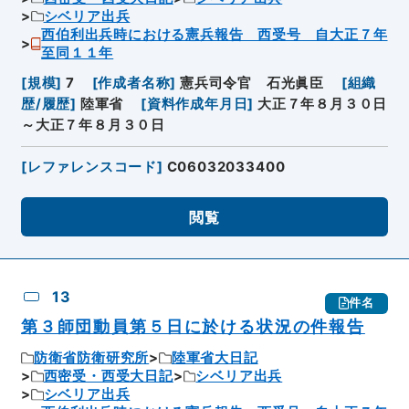
シベリア出兵
西伯利出兵時における憲兵報告 西受号 自大正７年
至同１１年
[
規模
]
7
[
作成者名称
]
憲兵司令官 石光眞臣
[
組織
歴/履歴
]
陸軍省
[
資料作成年月日
]
大正７年８月３０日
～大正７年８月３０日
[
レファレンスコード
]
C06032033400
閲覧
13
件名
第３師団動員第５日に於ける状況の件報告
防衛省防衛研究所
陸軍省大日記
西密受・西受大日記
シベリア出兵
シベリア出兵