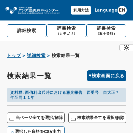
Language
EN
利用方法
辞書検索
辞書検索
詳細検索
（カテゴリ）
（五十音順）
トップ
詳細検索
検索結果一覧
検索結果一覧
検索画面に戻る
資料群
:
西伯利出兵時における憲兵報告 西受号 自大正７
年至同１１年
当ページ全てを選択/解除
検索結果全てを選択/解除
選択した資料をCSV出力