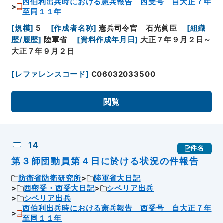
西伯利出兵時における憲兵報告 西受号 自大正７年
至同１１年
[
規模
]
5
[
作成者名称
]
憲兵司令官 石光眞臣
[
組織
歴/履歴
]
陸軍省
[
資料作成年月日
]
大正７年９月２日～
大正７年９月２日
[
レファレンスコード
]
C06032033500
閲覧
14
件名
第３師団動員第４日に於ける状況の件報告
防衛省防衛研究所
陸軍省大日記
西密受・西受大日記
シベリア出兵
シベリア出兵
西伯利出兵時における憲兵報告 西受号 自大正７年
至同１１年