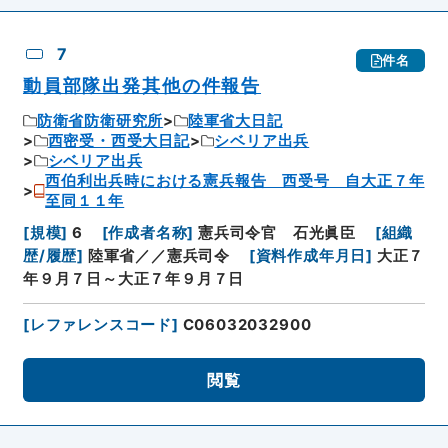
7
件名
動員部隊出発其他の件報告
防衛省防衛研究所
陸軍省大日記
西密受・西受大日記
シベリア出兵
シベリア出兵
西伯利出兵時における憲兵報告 西受号 自大正７年
至同１１年
[
規模
]
6
[
作成者名称
]
憲兵司令官 石光眞臣
[
組織
歴/履歴
]
陸軍省／／憲兵司令
[
資料作成年月日
]
大正７
年９月７日～大正７年９月７日
[
レファレンスコード
]
C06032032900
閲覧