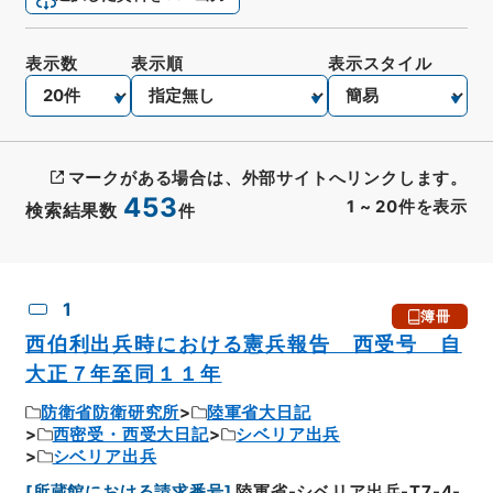
表示数
表示順
表示スタイル
マークがある場合は、外部サイトへリンクします。
453
1
~
20
件を表示
検索結果数
件
CSV出力
No.
概要情報
画像等
1
簿冊
西伯利出兵時における憲兵報告 西受号 自
大正７年至同１１年
防衛省防衛研究所
陸軍省大日記
西密受・西受大日記
シベリア出兵
シベリア出兵
[
所蔵館における請求番号
]
陸軍省-シベリア出兵-T7-4-