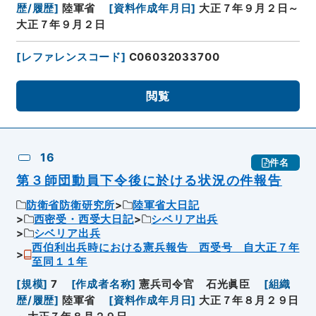
歴/履歴
]
陸軍省
[
資料作成年月日
]
大正７年９月２日～
大正７年９月２日
[
レファレンスコード
]
C06032033700
閲覧
16
件名
第３師団動員下令後に於ける状況の件報告
防衛省防衛研究所
陸軍省大日記
西密受・西受大日記
シベリア出兵
シベリア出兵
西伯利出兵時における憲兵報告 西受号 自大正７年
至同１１年
[
規模
]
7
[
作成者名称
]
憲兵司令官 石光眞臣
[
組織
歴/履歴
]
陸軍省
[
資料作成年月日
]
大正７年８月２９日