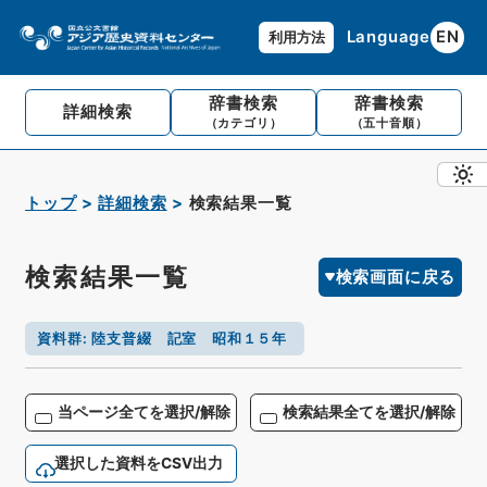
Language
EN
利用方法
辞書検索
辞書検索
詳細検索
（カテゴリ）
（五十音順）
トップ
詳細検索
検索結果一覧
検索結果一覧
検索画面に戻る
資料群
:
陸支普綴 記室 昭和１５年
当ページ全てを選択/解除
検索結果全てを選択/解除
選択した資料をCSV出力