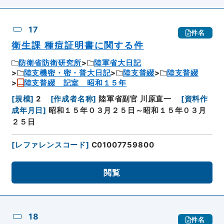
17
件名
衛生課 種痘証明書に関する件
防衛省防衛研究所
陸軍省大日記
陸支機密・密・普大日記
陸支普綴
陸支普綴
陸支普綴 記室 昭和１５年
[
規模
]
2
[
作成者名称
]
陸軍省副官 川原直一
[
資料作
成年月日
]
昭和１５年０３月２５日～昭和１５年０３月
２５日
[
レファレンスコード
]
C01007759800
閲覧
18
件名