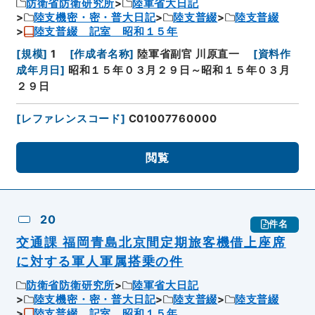
防衛省防衛研究所
陸軍省大日記
陸支機密・密・普大日記
陸支普綴
陸支普綴
陸支普綴 記室 昭和１５年
[
規模
]
1
[
作成者名称
]
陸軍省副官 川原直一
[
資料作
成年月日
]
昭和１５年０３月２９日～昭和１５年０３月
２９日
[
レファレンスコード
]
C01007760000
閲覧
20
件名
交通課 福岡青島北京間定期旅客機借上座席
に対する軍人軍属搭乗の件
防衛省防衛研究所
陸軍省大日記
陸支機密・密・普大日記
陸支普綴
陸支普綴
陸支普綴 記室 昭和１５年