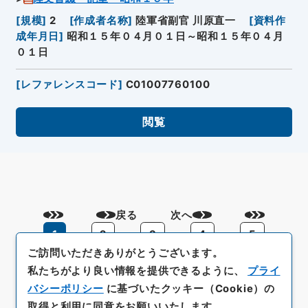
[
規模
]
2
[
作成者名称
]
陸軍省副官 川原直一
[
資料作
成年月日
]
昭和１５年０４月０１日～昭和１５年０４月
０１日
[
レファレンスコード
]
C01007760100
閲覧
戻る
次へ
1
2
3
4
5
ご訪問いただきありがとうございます。
私たちがより良い情報を提供できるように、
プライ
バシーポリシー
に基づいたクッキー（Cookie）の
取得と利用に同意をお願いいたします。