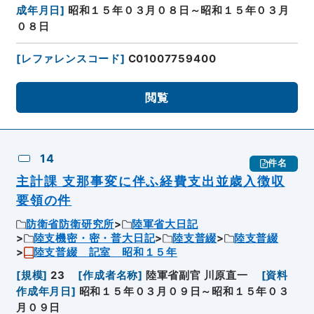
成年月日
]
昭和１５年０３月０８日～昭和１５年０３月
０８日
[
レファレンスコード
]
C01007759400
閲覧
14
件名
主計課 支那事変に伴ふ経費支出並歳入徴収
要領の件
防衛省防衛研究所
陸軍省大日記
陸支機密・密・普大日記
陸支普綴
陸支普綴
陸支普綴 記室 昭和１５年
[
規模
]
23
[
作成者名称
]
陸軍省副官 川原直一
[
資料
作成年月日
]
昭和１５年０３月０９日～昭和１５年０３
月０９日