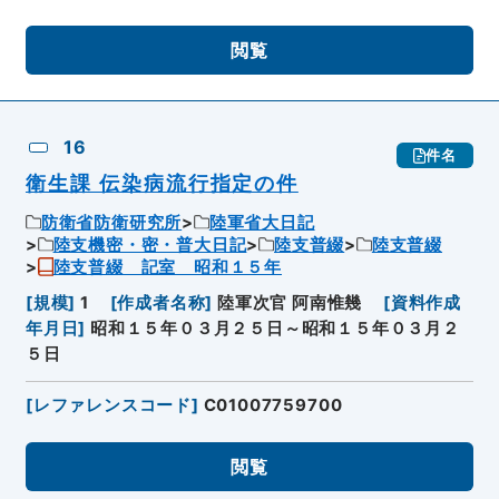
閲覧
16
件名
衛生課 伝染病流行指定の件
防衛省防衛研究所
陸軍省大日記
陸支機密・密・普大日記
陸支普綴
陸支普綴
陸支普綴 記室 昭和１５年
[
規模
]
1
[
作成者名称
]
陸軍次官 阿南惟幾
[
資料作成
年月日
]
昭和１５年０３月２５日～昭和１５年０３月２
５日
[
レファレンスコード
]
C01007759700
閲覧