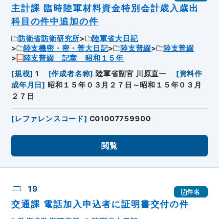
主計課 臨時陸軍材料資金特別会計歳入歳出
科目の件中追加の件
防衛省防衛研究所
陸軍省大日記
陸支機密・密・普大日記
陸支普綴
陸支普綴
陸支普綴 記室 昭和１５年
[
規模
]
1
[
作成者名称
]
陸軍省副官 川原直一
[
資料作
成年月日
]
昭和１５年０３月２７日～昭和１５年０３月
２７日
[
レファレンスコード
]
C01007759900
閲覧
19
件名
交通課 電話加入申込者に証明書交付の件