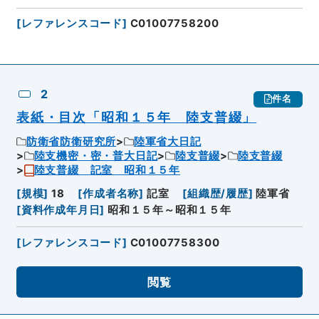
[
レファレンスコード
]
C01007758200
2
件名
表紙・目次「昭和１５年 陸支普綴」
防衛省防衛研究所
陸軍省大日記
陸支機密・密・普大日記
陸支普綴
陸支普綴
陸支普綴 記室 昭和１５年
[
規模
]
18
[
作成者名称
]
記室
[
組織歴/履歴
]
陸軍省
[
資料作成年月日
]
昭和１５年～昭和１５年
[
レファレンスコード
]
C01007758300
閲覧