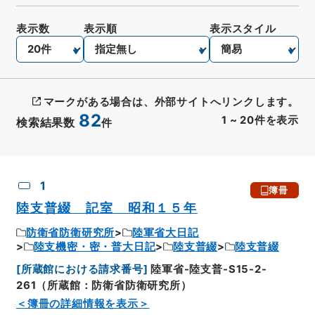
表示数
表示順
表示スタイル
マークがある場合は、外部サイトへリンクします。
82
1
~
20
件を表示
検索結果数
件
CSV出力
No.
概要情報
画像等
1
簿冊
陸支普綴 記室 昭和１５年
防衛省防衛研究所
陸軍省大日記
陸支機密・密・普大日記
陸支普綴
陸支普綴
[
所蔵館における請求番号
]
陸軍省-陸支普-S15-2-
261（所蔵館：防衛省防衛研究所）
＜簿冊の詳細情報を表示＞