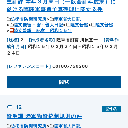
主計課 本年３月末日（一般会計年度末）に
於ける臨時軍事費予算整理に関する件
防衛省防衛研究所
陸軍省大日記
陸支機密・密・普大日記
陸支普綴
陸支普綴
陸支普綴 記室 昭和１５年
[
規模
]
2
[
作成者名称
]
陸軍省副官 川原直一
[
資料作
成年月日
]
昭和１５年０２月２４日～昭和１５年０２月
２４日
[
レファレンスコード
]
C01007759200
閲覧
12
件名
資源課 陸軍物資統制規則の件
防衛省防衛研究所
陸軍省大日記