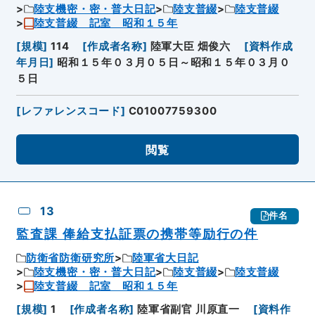
陸支機密・密・普大日記
陸支普綴
陸支普綴
陸支普綴 記室 昭和１５年
[
規模
]
114
[
作成者名称
]
陸軍大臣 畑俊六
[
資料作成
年月日
]
昭和１５年０３月０５日～昭和１５年０３月０
５日
[
レファレンスコード
]
C01007759300
閲覧
13
件名
監査課 俸給支払証票の携帯等励行の件
防衛省防衛研究所
陸軍省大日記
陸支機密・密・普大日記
陸支普綴
陸支普綴
陸支普綴 記室 昭和１５年
[
規模
]
1
[
作成者名称
]
陸軍省副官 川原直一
[
資料作