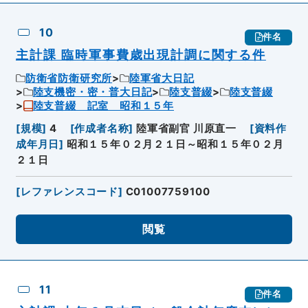
10
件名
主計課 臨時軍事費歳出現計調に関する件
防衛省防衛研究所
陸軍省大日記
陸支機密・密・普大日記
陸支普綴
陸支普綴
陸支普綴 記室 昭和１５年
[
規模
]
4
[
作成者名称
]
陸軍省副官 川原直一
[
資料作
成年月日
]
昭和１５年０２月２１日～昭和１５年０２月
２１日
[
レファレンスコード
]
C01007759100
閲覧
11
件名