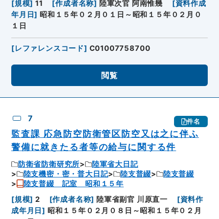
[
規模
]
11
[
作成者名称
]
陸軍次官 阿南惟幾
[
資料作成
年月日
]
昭和１５年０２月０１日～昭和１５年０２月０
１日
[
レファレンスコード
]
C01007758700
閲覧
7
件名
監査課 応急防空防衛管区防空又は之に伴ふ
警備に就きたる者等の給与に関する件
防衛省防衛研究所
陸軍省大日記
陸支機密・密・普大日記
陸支普綴
陸支普綴
陸支普綴 記室 昭和１５年
[
規模
]
2
[
作成者名称
]
陸軍省副官 川原直一
[
資料作
成年月日
]
昭和１５年０２月０８日～昭和１５年０２月