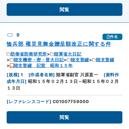
閲覧
9
件名
恤兵部 罹災見舞金贈呈額改正に関する件
防衛省防衛研究所
陸軍省大日記
陸支機密・密・普大日記
陸支普綴
陸支普綴
陸支普綴 記室 昭和１５年
[
規模
]
1
[
作成者名称
]
陸軍省副官 川原直一
[
資料作
成年月日
]
昭和１５年０２月１３日～昭和１５年０２月
１３日
[
レファレンスコード
]
C01007759000
閲覧