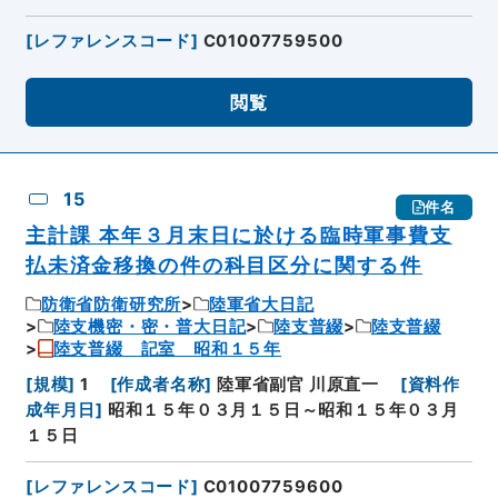
[
レファレンスコード
]
C01007759500
閲覧
15
件名
主計課 本年３月末日に於ける臨時軍事費支
払未済金移換の件の科目区分に関する件
防衛省防衛研究所
陸軍省大日記
陸支機密・密・普大日記
陸支普綴
陸支普綴
陸支普綴 記室 昭和１５年
[
規模
]
1
[
作成者名称
]
陸軍省副官 川原直一
[
資料作
成年月日
]
昭和１５年０３月１５日～昭和１５年０３月
１５日
[
レファレンスコード
]
C01007759600