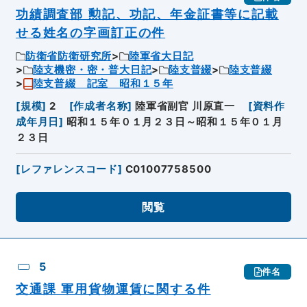
功績調査部 勲記、功記、年金証書等に記載
せる姓名の字画訂正の件
防衛省防衛研究所
陸軍省大日記
陸支機密・密・普大日記
陸支普綴
陸支普綴
陸支普綴 記室 昭和１５年
[
規模
]
2
[
作成者名称
]
陸軍省副官 川原直一
[
資料作
成年月日
]
昭和１５年０１月２３日～昭和１５年０１月
２３日
[
レファレンスコード
]
C01007758500
閲覧
5
件名
交通課 軍用貨物運賃に関する件