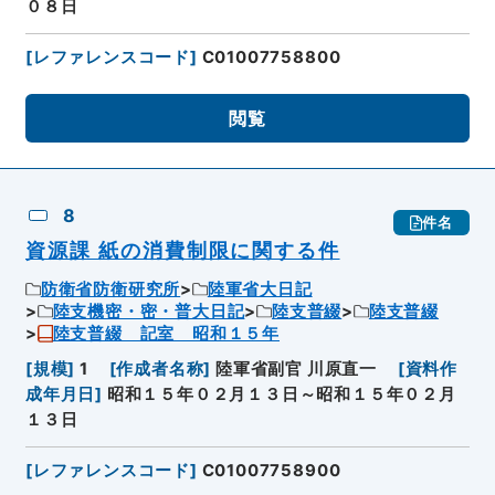
０８日
[
レファレンスコード
]
C01007758800
閲覧
8
件名
資源課 紙の消費制限に関する件
防衛省防衛研究所
陸軍省大日記
陸支機密・密・普大日記
陸支普綴
陸支普綴
陸支普綴 記室 昭和１５年
[
規模
]
1
[
作成者名称
]
陸軍省副官 川原直一
[
資料作
成年月日
]
昭和１５年０２月１３日～昭和１５年０２月
１３日
[
レファレンスコード
]
C01007758900