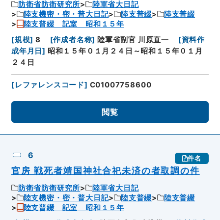
防衛省防衛研究所
陸軍省大日記
陸支機密・密・普大日記
陸支普綴
陸支普綴
陸支普綴 記室 昭和１５年
[
規模
]
8
[
作成者名称
]
陸軍省副官 川原直一
[
資料作
成年月日
]
昭和１５年０１月２４日～昭和１５年０１月
２４日
[
レファレンスコード
]
C01007758600
閲覧
6
件名
官房 戦死者靖国神社合祀未済の者取調の件
防衛省防衛研究所
陸軍省大日記
陸支機密・密・普大日記
陸支普綴
陸支普綴
陸支普綴 記室 昭和１５年