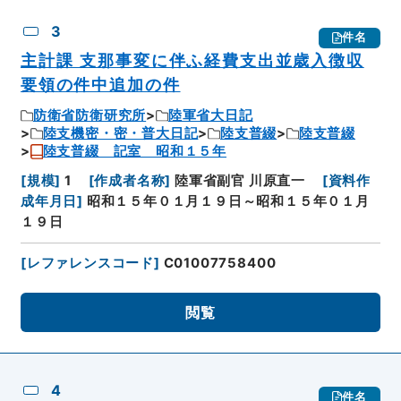
3
件名
主計課 支那事変に伴ふ経費支出並歳入徴収
要領の件中追加の件
防衛省防衛研究所
陸軍省大日記
陸支機密・密・普大日記
陸支普綴
陸支普綴
陸支普綴 記室 昭和１５年
[
規模
]
1
[
作成者名称
]
陸軍省副官 川原直一
[
資料作
成年月日
]
昭和１５年０１月１９日～昭和１５年０１月
１９日
[
レファレンスコード
]
C01007758400
閲覧
4
件名