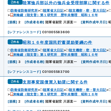
陸軍恤兵部以外の恤兵金受理部隊に関する件
件名
防衛省防衛研究所
陸軍省大日記
陸支機密・密・普大日記
来翰綴（陸支普）第１研究所 歴年未整理 昭和１６年
[
規模
]
2
[
作成者名称
]
陸軍省副官 川原直一
[
資料作成年月日
]
[
レファレンスコード
]
C01005583600
昭和１６年度国民貯蓄奨励要綱の件
件名
防衛省防衛研究所
陸軍省大日記
陸支機密・密・普大日記
来翰綴（陸支普）第１研究所 歴年未整理 昭和１６年
[
規模
]
3
[
作成者名称
]
陸軍省副官 川原直一
[
資料作成年月日
]
[
レファレンスコード
]
C01005583700
支那事変国債買入勧奨に関する件
件名
防衛省防衛研究所
陸軍省大日記
陸支機密・密・普大日記
来翰綴（陸支普）第１研究所 歴年未整理 昭和１６年
[
規模
]
2
[
作成者名称
]
陸軍省副官 川原直一
[
資料作成年月日
]