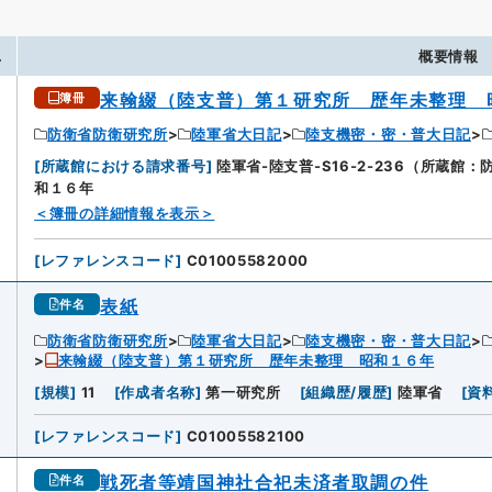
.
概要情報
来翰綴（陸支普）第１研究所 歴年未整理 
簿冊
防衛省防衛研究所
陸軍省大日記
陸支機密・密・普大日記
[
所蔵館における請求番号
]
陸軍省-陸支普-S16-2-236（所蔵館
和１６年
＜簿冊の詳細情報を表示＞
[
レファレンスコード
]
C01005582000
表紙
件名
防衛省防衛研究所
陸軍省大日記
陸支機密・密・普大日記
来翰綴（陸支普）第１研究所 歴年未整理 昭和１６年
[
規模
]
11
[
作成者名称
]
第一研究所
[
組織歴/履歴
]
陸軍省
[
資
[
レファレンスコード
]
C01005582100
戦死者等靖国神社合祀未済者取調の件
件名