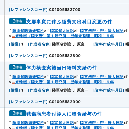
[
レファレンスコード
]
C01005582700
支那事変に伴ふ経費支出科目変更の件
件名
防衛省防衛研究所
陸軍省大日記
陸支機密・密・普大日記
来翰綴（陸支普）第１研究所 歴年未整理 昭和１６年
[
規模
]
1
[
作成者名称
]
陸軍省副官 川原直一
[
資料作成年月日
]
[
レファレンスコード
]
C01005582800
体力検査実施当日給料支給の件
件名
防衛省防衛研究所
陸軍省大日記
陸支機密・密・普大日記
来翰綴（陸支普）第１研究所 歴年未整理 昭和１６年
[
規模
]
1
[
作成者名称
]
陸軍省副官 川原直一
[
資料作成年月日
]
[
レファレンスコード
]
C01005582900
戦傷病患者付添人に糧食給与の件
件名
防衛省防衛研究所
陸軍省大日記
陸支機密・密・普大日記
来翰綴（陸支普）第１研究所 歴年未整理 昭和１６年