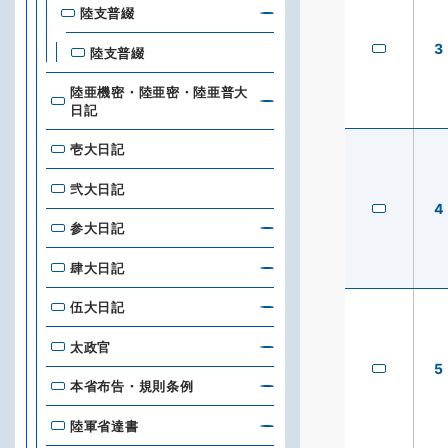
陸支普綴
3
陸支普綴
陸亜機密・陸亜密・陸亜普大
日記
壱大日記
弐大日記
4
参大日記
肆大日記
伍大日記
太政官
5
本省布告・規則条例
陸軍省達書