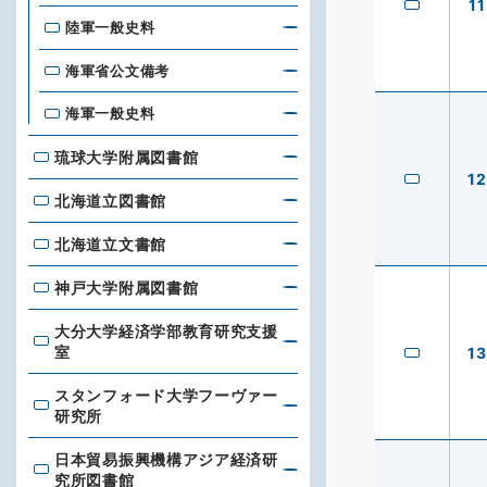
11
陸軍一般史料
海軍省公文備考
海軍一般史料
琉球大学附属図書館
琉球大学附属図書館
12
北海道立図書館
北海道立図書館
北海道立文書館
北海道立文書館
神戸大学附属図書館
神戸大学附属図書館
大分大学経済学部教育研究支援
大分大学経済学部教育研究支援室
室
13
スタンフォード大学フーヴァー
スタンフォード大学フーヴァー研究所
研究所
日本貿易振興機構アジア経済研
日本貿易振興機構アジア経済研究所図書館
究所図書館