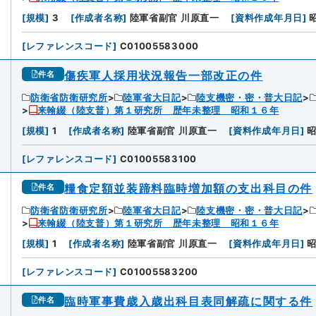
[
規模
]
3
[
作成者名称
]
陸軍省副官 川原直一
[
資料作成年月日
]
[
レファレンスコード
]
C01005583000
傷疾軍人採用状況報告一部改正の件
件名
防衛省防衛研究所
陸軍省大日記
陸支機密・密・普大日記
来翰綴（陸支普）第１研究所 歴年未整理 昭和１６年
[
規模
]
1
[
作成者名称
]
陸軍省副官 川原直一
[
資料作成年月日
]
[
レファレンスコード
]
C01005583100
糧食定額並装蹄料臨時増加額の支出科目の件
件名
防衛省防衛研究所
陸軍省大日記
陸支機密・密・普大日記
来翰綴（陸支普）第１研究所 歴年未整理 昭和１６年
[
規模
]
1
[
作成者名称
]
陸軍省副官 川原直一
[
資料作成年月日
]
[
レファレンスコード
]
C01005583200
臨時軍事費歳入歳出科目表同解疏に関する件
件名