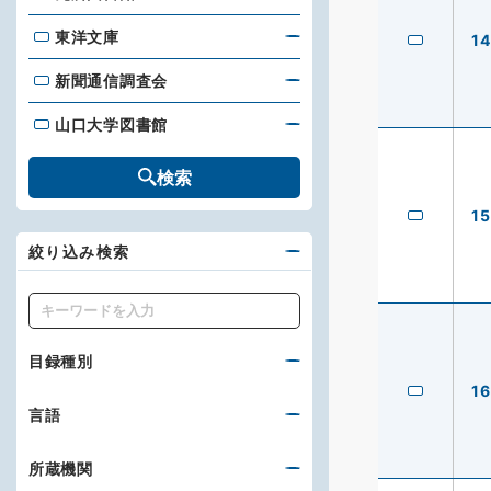
東洋文庫
14
東洋文庫
新聞通信調査会
新聞通信調査会
山口大学図書館
山口大学図書館
検索
15
絞り込み検索
キーワード
目録種別
16
言語
所蔵機関