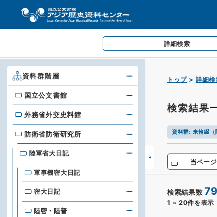
詳細検索
資料群階層
トップ
詳細検
国立公文書館
国立公文書館
検索結果
外務省外交史料館
外務省外交史料館
資料群
:
来翰綴（
防衛省防衛研究所
防衛省防衛研究所
陸軍省大日記
当ページ
軍事機密大日記
7
密大日記
検索結果数
1
~
20
件を表示
陸密・陸普