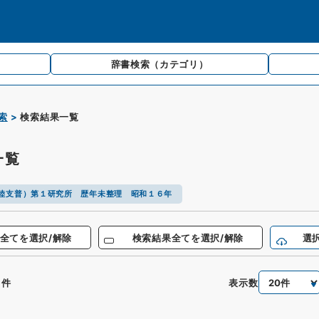
辞書検索
（カテゴリ）
索
検索結果一覧
一覧
陸支普）第１研究所 歴年未整理 昭和１６年
全てを選択/解除
検索結果全てを選択/解除
選
9
表示数
件