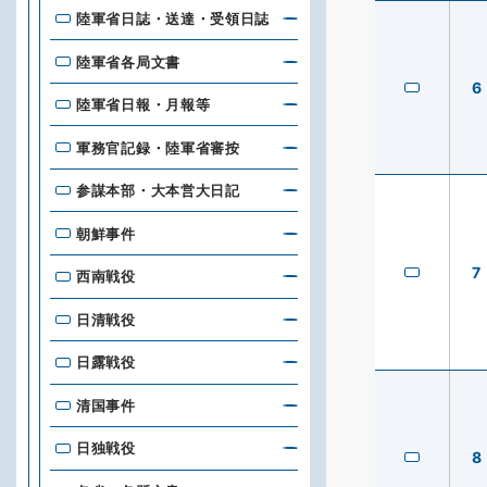
陸軍省日誌・送達・受領日誌
陸軍省各局文書
6
陸軍省日報・月報等
軍務官記録・陸軍省審按
参謀本部・大本営大日記
朝鮮事件
7
西南戦役
日清戦役
日露戦役
清国事件
日独戦役
8