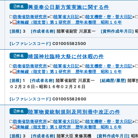
興亜奉公日新方策実施に関する件
件名
防衛省防衛研究所
陸軍省大日記
陸支機密・密・普大日記
来翰綴（陸支普）第１研究所 歴年未整理 昭和１６年
[
規模
]
3
[
作成者名称
]
陸軍省副官 川原直一
[
資料作成年月日
]
[
レファレンスコード
]
C01005582500
靖国神社臨時大祭に付休暇の件
件名
防衛省防衛研究所
陸軍省大日記
陸支機密・密・普大日記
来翰綴（陸支普）第１研究所 歴年未整理 昭和１６年
[
規模
]
1
[
作成者名称
]
陸軍省副官 川原直一
[
組織歴/履歴
]
陸軍
０２月２６日～昭和１６年０２月２６日
[
レファレンスコード
]
C01005582600
陸軍物資統制規則及同別冊中改正の件
件名
防衛省防衛研究所
陸軍省大日記
陸支機密・密・普大日記
来翰綴（陸支普）第１研究所 歴年未整理 昭和１６年
[
規模
]
3
[
作成者名称
]
陸軍大臣 東條英機
[
資料作成年月日
]
昭