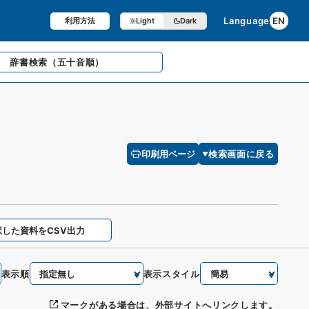
Language
EN
利用方法
Light
Dark
辞書検索
（五十音順）
印刷用ページ
検索画面に戻る
択した資料をCSV出力
表示順
表示スタイル
マークがある場合は、外部サイトへリンクします。