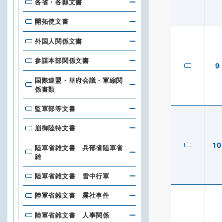
各省・各縣文書
開拓使文書
外国人関係文書
参謀本部関係文書
9
国際連盟・華府会議・軍縮関
係書類
監軍部等文書
崩御陸特文書
10
陸軍省雑文書 兵部省陸軍省
雑
陸軍省雑文書 雪中行軍
陸軍省雑文書 霧社事件
陸軍省雑文書 人事関係