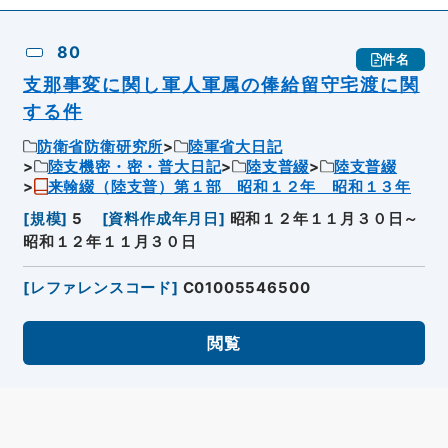
80
件名
支那事変に関し軍人軍属の俸給留守宅渡に関
する件
防衛省防衛研究所
陸軍省大日記
陸支機密・密・普大日記
陸支普綴
陸支普綴
来翰綴（陸支普）第１部 昭和１２年 昭和１３年
[
規模
]
5
[
資料作成年月日
]
昭和１２年１１月３０日～
昭和１２年１１月３０日
[
レファレンスコード
]
C01005546500
閲覧