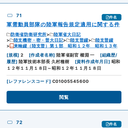
71
件名
軍需動員部隊の陸軍報告規定適用に関する件
防衛省防衛研究所
陸軍省大日記
陸支機密・密・普大日記
陸支普綴
陸支普綴
来翰綴（陸支普）第１部 昭和１２年 昭和１３年
[
規模
]
2
[
作成者名称
]
陸軍省副官 櫛淵 一
[
組織歴/
履歴
]
陸軍技術本部長 久村種樹
[
資料作成年月日
]
昭和
１２年１１月１８日～昭和１２年１１月１８日
[
レファレンスコード
]
C01005545600
閲覧
72
件名