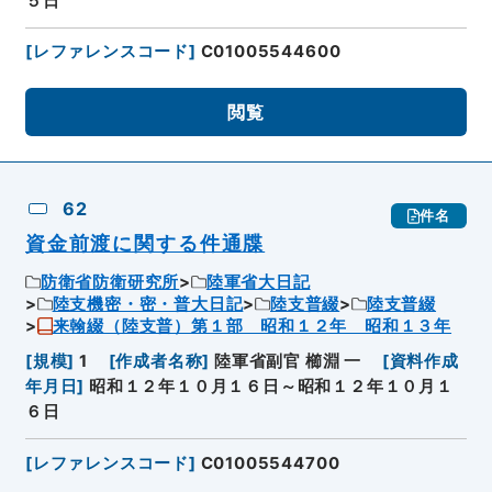
５日
[
レファレンスコード
]
C01005544600
閲覧
62
件名
資金前渡に関する件通牒
防衛省防衛研究所
陸軍省大日記
陸支機密・密・普大日記
陸支普綴
陸支普綴
来翰綴（陸支普）第１部 昭和１２年 昭和１３年
[
規模
]
1
[
作成者名称
]
陸軍省副官 櫛淵 一
[
資料作成
年月日
]
昭和１２年１０月１６日～昭和１２年１０月１
６日
[
レファレンスコード
]
C01005544700