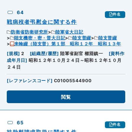
64
件名
戦病歿者弔慰金に関する件
防衛省防衛研究所
陸軍省大日記
陸支機密・密・普大日記
陸支普綴
陸支普綴
来翰綴（陸支普）第１部 昭和１２年 昭和１３年
[
規模
]
2
[
組織歴/履歴
]
陸軍省副官 櫛淵鎮一
[
資料作
成年月日
]
昭和１２年１０月２４日～昭和１２年１０月
２４日
[
レファレンスコード
]
C01005544900
閲覧
65
件名
扶助料請求取扱に関する件