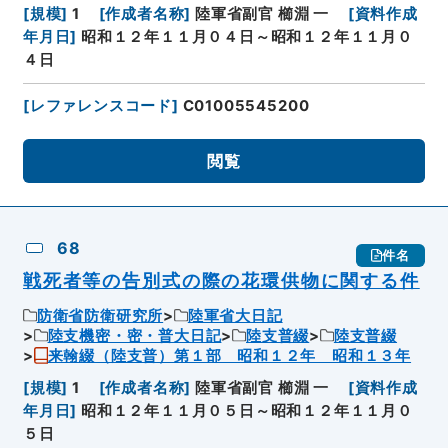
[
規模
]
1
[
作成者名称
]
陸軍省副官 櫛淵 一
[
資料作成
年月日
]
昭和１２年１１月０４日～昭和１２年１１月０
４日
[
レファレンスコード
]
C01005545200
閲覧
68
件名
戦死者等の告別式の際の花環供物に関する件
防衛省防衛研究所
陸軍省大日記
陸支機密・密・普大日記
陸支普綴
陸支普綴
来翰綴（陸支普）第１部 昭和１２年 昭和１３年
[
規模
]
1
[
作成者名称
]
陸軍省副官 櫛淵 一
[
資料作成
年月日
]
昭和１２年１１月０５日～昭和１２年１１月０
５日