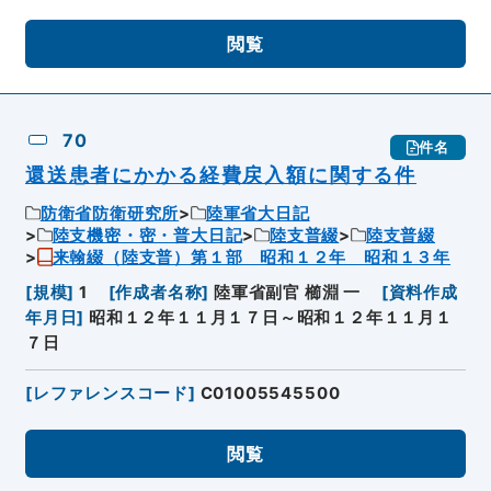
閲覧
70
件名
還送患者にかかる経費戻入額に関する件
防衛省防衛研究所
陸軍省大日記
陸支機密・密・普大日記
陸支普綴
陸支普綴
来翰綴（陸支普）第１部 昭和１２年 昭和１３年
[
規模
]
1
[
作成者名称
]
陸軍省副官 櫛淵 一
[
資料作成
年月日
]
昭和１２年１１月１７日～昭和１２年１１月１
７日
[
レファレンスコード
]
C01005545500
閲覧