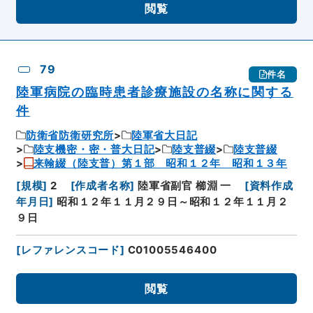
閲覧
79
件名
陸軍病院の臨時患者診療施設の名称に関する
件
防衛省防衛研究所
陸軍省大日記
陸支機密・密・普大日記
陸支普綴
陸支普綴
来翰綴（陸支普）第１部 昭和１２年 昭和１３年
[
規模
]
2
[
作成者名称
]
陸軍省副官 櫛淵 一
[
資料作成
年月日
]
昭和１２年１１月２９日～昭和１２年１１月２
９日
[
レファレンスコード
]
C01005546400
閲覧