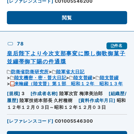
[
レファレンスコード
]
C01005546200
閲覧
78
件名
皇后陛下より今次支那事変に際し御歌御菓子
並繃帯御下賜の件通牒
防衛省防衛研究所
陸軍省大日記
陸支機密・密・普大日記
陸支普綴
陸支普綴
来翰綴（陸支普）第１部 昭和１２年 昭和１３年
[
規模
]
3
[
作成者名称
]
陸軍次官 梅津美治郎
[
組織歴/
履歴
]
陸軍技術本部長 久村種樹
[
資料作成年月日
]
昭和
１２年１２月０３日～昭和１２年１２月０３日
[
レファレンスコード
]
C01005546300