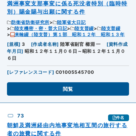
満洲事変支那事変に係る死没者特別（臨時特
別）賜金賜与出願に関する件
防衛省防衛研究所
陸軍省大日記
陸支機密・密・普大日記
陸支普綴
陸支普綴
来翰綴（陸支普）第１部 昭和１２年 昭和１３年
[
規模
]
3
[
作成者名称
]
陸軍省副官 櫛淵 一
[
資料作成
年月日
]
昭和１２年１１月０６日～昭和１２年１１月０
６日
[
レファレンスコード
]
C01005545700
閲覧
73
件名
朝鮮及満洲経由内地事変地相互間の旅行する
者の旅費に関する件