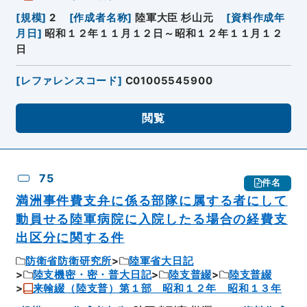
[
規模
]
2
[
作成者名称
]
陸軍大臣 杉山元
[
資料作成年
月日
]
昭和１２年１１月１２日～昭和１２年１１月１２
日
[
レファレンスコード
]
C01005545900
閲覧
75
件名
満洲事件費支弁に係る部隊に属する者にして
動員せる陸軍病院に入院したる場合の経費支
出区分に関する件
防衛省防衛研究所
陸軍省大日記
陸支機密・密・普大日記
陸支普綴
陸支普綴
来翰綴（陸支普）第１部 昭和１２年 昭和１３年