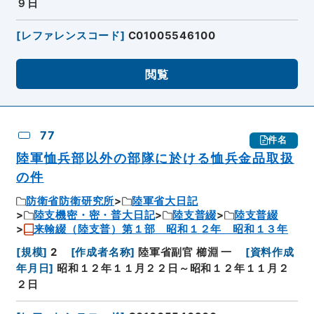
９日
[
レファレンスコード
]
C01005546100
閲覧
77
件名
陸軍恤兵部以外の部隊に於ける恤兵金品取扱
の件
防衛省防衛研究所
陸軍省大日記
陸支機密・密・普大日記
陸支普綴
陸支普綴
来翰綴（陸支普）第１部 昭和１２年 昭和１３年
[
規模
]
2
[
作成者名称
]
陸軍省副官 櫛淵 一
[
資料作成
年月日
]
昭和１２年１１月２２日～昭和１２年１１月２
２日