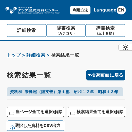
Language
EN
利用方法
辞書検索
辞書検索
詳細検索
（カテゴリ）
（五十音順）
トップ
詳細検索
検索結果一覧
検索結果一覧
検索画面に戻る
資料群
:
来翰綴（陸支普）第１部 昭和１２年 昭和１３年
当ページ全てを選択/解除
検索結果全てを選択/解除
選択した資料をCSV出力