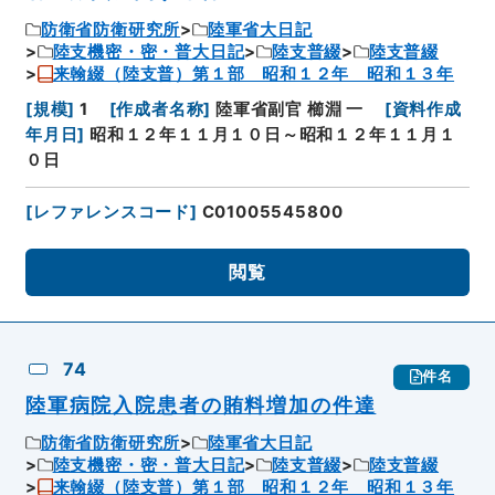
防衛省防衛研究所
陸軍省大日記
陸支機密・密・普大日記
陸支普綴
陸支普綴
来翰綴（陸支普）第１部 昭和１２年 昭和１３年
[
規模
]
1
[
作成者名称
]
陸軍省副官 櫛淵 一
[
資料作成
年月日
]
昭和１２年１１月１０日～昭和１２年１１月１
０日
[
レファレンスコード
]
C01005545800
閲覧
74
件名
陸軍病院入院患者の賄料増加の件達
防衛省防衛研究所
陸軍省大日記
陸支機密・密・普大日記
陸支普綴
陸支普綴
来翰綴（陸支普）第１部 昭和１２年 昭和１３年