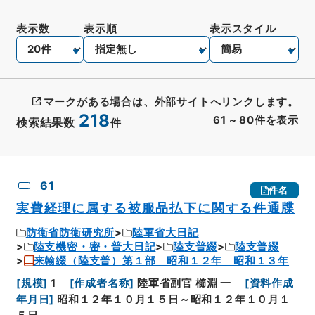
表示数
表示順
表示スタイル
マークがある場合は、外部サイトへリンクします。
218
61
~
80
件を表示
検索結果数
件
CSV出力
No.
概要情報
画像等
61
件名
実費経理に属する被服品払下に関する件通牒
防衛省防衛研究所
陸軍省大日記
陸支機密・密・普大日記
陸支普綴
陸支普綴
来翰綴（陸支普）第１部 昭和１２年 昭和１３年
[
規模
]
1
[
作成者名称
]
陸軍省副官 櫛淵 一
[
資料作成
年月日
]
昭和１２年１０月１５日～昭和１２年１０月１