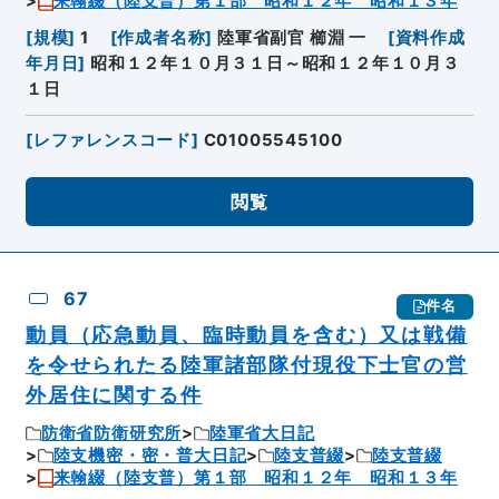
来翰綴（陸支普）第１部 昭和１２年 昭和１３年
[
規模
]
1
[
作成者名称
]
陸軍省副官 櫛淵 一
[
資料作成
年月日
]
昭和１２年１０月３１日～昭和１２年１０月３
１日
[
レファレンスコード
]
C01005545100
閲覧
67
件名
動員（応急動員、臨時動員を含む）又は戦備
を令せられたる陸軍諸部隊付現役下士官の営
外居住に関する件
防衛省防衛研究所
陸軍省大日記
陸支機密・密・普大日記
陸支普綴
陸支普綴
来翰綴（陸支普）第１部 昭和１２年 昭和１３年