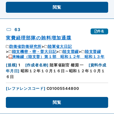
閲覧
63
件名
実費経理部隊の賄料増加通牒
防衛省防衛研究所
陸軍省大日記
陸支機密・密・普大日記
陸支普綴
陸支普綴
来翰綴（陸支普）第１部 昭和１２年 昭和１３年
[
規模
]
1
[
作成者名称
]
陸軍省副官 櫛淵 一
[
資料作成
年月日
]
昭和１２年１０月１６日～昭和１２年１０月１
６日
[
レファレンスコード
]
C01005544800
閲覧