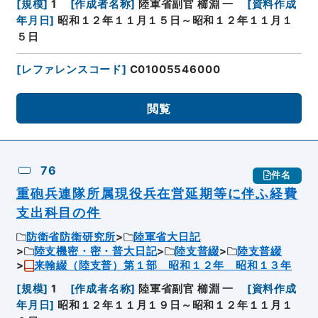
[
規模
]
1
[
作成者名称
]
陸軍省副官 櫛淵 一
[
資料作成
年月日
]
昭和１２年１１月１５日～昭和１２年１１月１
５日
[
レファレンスコード
]
C01005546000
閲覧
76
件名
重砲兵連隊所属現役兵在営延期等に伴ふ経費
支出科目の件
防衛省防衛研究所
陸軍省大日記
陸支機密・密・普大日記
陸支普綴
陸支普綴
来翰綴（陸支普）第１部 昭和１２年 昭和１３年
[
規模
]
1
[
作成者名称
]
陸軍省副官 櫛淵 一
[
資料作成
年月日
]
昭和１２年１１月１９日～昭和１２年１１月１