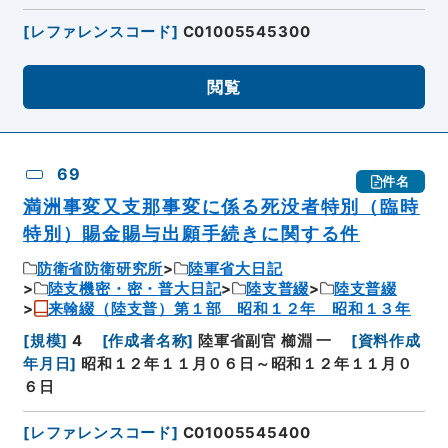
[
レファレンスコード
]
C01005545300
閲覧
69
件名
満洲事変又支那事変に係る死没者特別（臨時
特別）賜金賜与出願手続きに関する件
防衛省防衛研究所
陸軍省大日記
陸支機密・密・普大日記
陸支普綴
陸支普綴
来翰綴（陸支普）第１部 昭和１２年 昭和１３年
[
規模
]
4
[
作成者名称
]
陸軍省副官 櫛淵 一
[
資料作成
年月日
]
昭和１２年１１月０６日～昭和１２年１１月０
６日
[
レファレンスコード
]
C01005545400