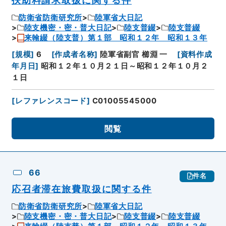
防衛省防衛研究所
陸軍省大日記
陸支機密・密・普大日記
陸支普綴
陸支普綴
来翰綴（陸支普）第１部 昭和１２年 昭和１３年
[
規模
]
6
[
作成者名称
]
陸軍省副官 櫛淵 一
[
資料作成
年月日
]
昭和１２年１０月２１日～昭和１２年１０月２
１日
[
レファレンスコード
]
C01005545000
閲覧
66
件名
応召者滞在旅費取扱に関する件
防衛省防衛研究所
陸軍省大日記
陸支機密・密・普大日記
陸支普綴
陸支普綴