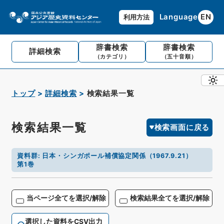
Language
EN
利用方法
辞書検索
辞書検索
詳細検索
（カテゴリ）
（五十音順）
トップ
詳細検索
検索結果一覧
検索結果一覧
検索画面に戻る
資料群
:
日本・シンガポール補償協定関係（1967.9.21）
第1巻
当ページ全てを選択/解除
検索結果全てを選択/解除
選択した資料をCSV出力