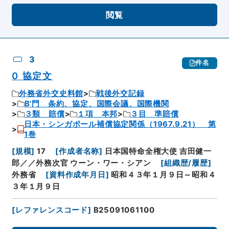
閲覧
3
件名
0 協定文
外務省外交史料館
戦後外交記録
B'門 条約、協定、国際会議、国際機関
３類 賠償
１項 本邦
３目 準賠償
日本・シンガポール補償協定関係（1967.9.21） 第
1巻
[
規模
]
17
[
作成者名称
]
日本国特命全権大使 吉田健一
郎／／外務次官 ウーン・ワー・シアン
[
組織歴/履歴
]
外務省
[
資料作成年月日
]
昭和４３年１月９日～昭和４
３年１月９日
[
レファレンスコード
]
B25091061100