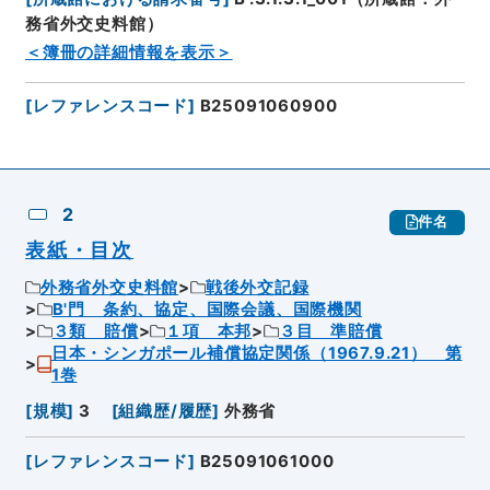
務省外交史料館）
＜簿冊の詳細情報を表示＞
[
レファレンスコード
]
B25091060900
2
件名
表紙・目次
外務省外交史料館
戦後外交記録
B'門 条約、協定、国際会議、国際機関
３類 賠償
１項 本邦
３目 準賠償
日本・シンガポール補償協定関係（1967.9.21） 第
1巻
[
規模
]
3
[
組織歴/履歴
]
外務省
[
レファレンスコード
]
B25091061000