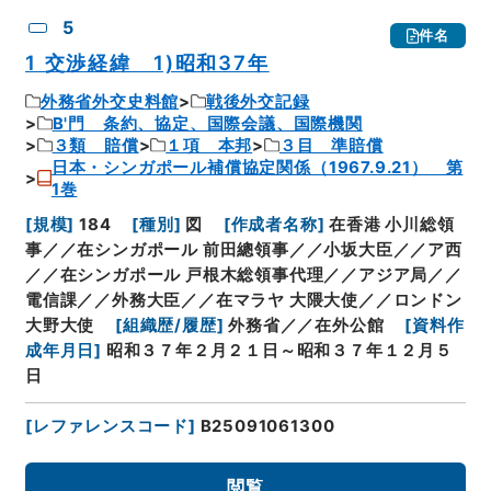
5
件名
1 交渉経緯 1)昭和37年
外務省外交史料館
戦後外交記録
B'門 条約、協定、国際会議、国際機関
３類 賠償
１項 本邦
３目 準賠償
日本・シンガポール補償協定関係（1967.9.21） 第
1巻
[
規模
]
184
[
種別
]
図
[
作成者名称
]
在香港 小川総領
事／／在シンガポール 前田總領事／／小坂大臣／／ア西
／／在シンガポール 戸根木総領事代理／／アジア局／／
電信課／／外務大臣／／在マラヤ 大隈大使／／ロンドン
大野大使
[
組織歴/履歴
]
外務省／／在外公館
[
資料作
成年月日
]
昭和３７年２月２１日～昭和３７年１２月５
日
[
レファレンスコード
]
B25091061300
閲覧