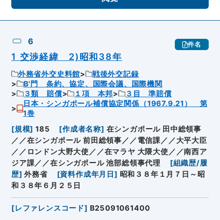
6
件名
1 交渉経緯 2)昭和38年
外務省外交史料館
戦後外交記録
B'門 条約、協定、国際会議、国際機関
３類 賠償
１項 本邦
３目 準賠償
日本・シンガポール補償協定関係（1967.9.21） 第
1巻
[
規模
]
185
[
作成者名称
]
在シンガポール 田中総領事
／／在シンガポール 前田総領事／／電信課／／大平大臣
／／ロンドン大野大使／／在マラヤ 大隈大使／／南西ア
ジア課／／在シンガポール 池部総領事代理
[
組織歴/履
歴
]
外務省
[
資料作成年月日
]
昭和３８年１月７日～昭
和３８年６月２５日
[
レファレンスコード
]
B25091061400