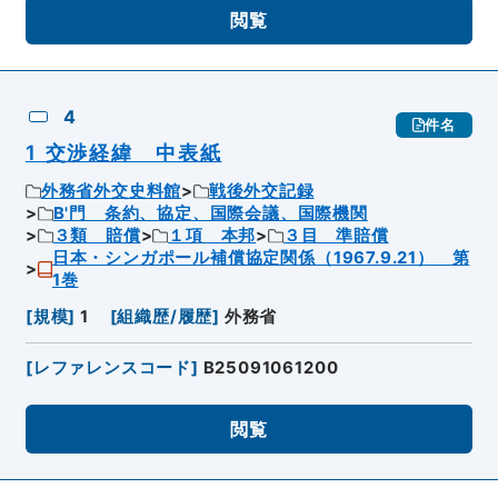
閲覧
4
件名
1 交渉経緯 中表紙
外務省外交史料館
戦後外交記録
B'門 条約、協定、国際会議、国際機関
３類 賠償
１項 本邦
３目 準賠償
日本・シンガポール補償協定関係（1967.9.21） 第
1巻
[
規模
]
1
[
組織歴/履歴
]
外務省
[
レファレンスコード
]
B25091061200
閲覧