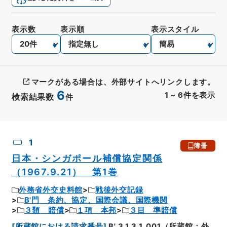
表示数
表示順
表示スタイル
マークがある場合は、外部サイトへリンクします。
6
1
~
6
件を表示
検索結果数
件
CSV出力
No.
概要情報
画像等
1
簿冊
日本・シンガポール補償協定関係
（1967.9.21） 第1巻
外務省外交史料館
戦後外交記録
B'門 条約、協定、国際会議、国際機関
３類 賠償
１項 本邦
３目 準賠償
[
所蔵館における請求番号
]
B'.3.1.3.1_001（所蔵館：外