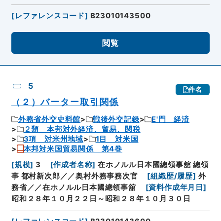
[
レファレンスコード
]
B23010143500
閲覧
5
件名
（２）バーター取引関係
外務省外交史料館
戦後外交記録
E'門 経済
２類 本邦対外経済、貿易、関税
3項 対米州地域
1目 対米国
本邦対米国貿易関係 第4巻
[
規模
]
3
[
作成者名称
]
在ホノルル日本國總領事舘 總領
事 都村新次郎／／奥村外務事務次官
[
組織歴/履歴
]
外
務省／／在ホノルル日本國總領事舘
[
資料作成年月日
]
昭和２８年１０月２２日～昭和２８年１０月３０日