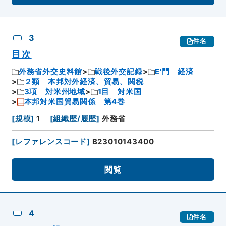
3
件名
目次
外務省外交史料館
戦後外交記録
E'門 経済
２類 本邦対外経済、貿易、関税
3項 対米州地域
1目 対米国
本邦対米国貿易関係 第4巻
[
規模
]
1
[
組織歴/履歴
]
外務省
[
レファレンスコード
]
B23010143400
閲覧
4
件名