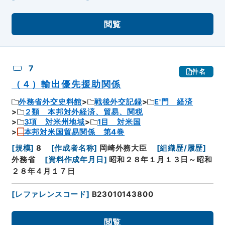
閲覧
7
件名
（４）輸出優先援助関係
外務省外交史料館
戦後外交記録
E'門 経済
２類 本邦対外経済、貿易、関税
3項 対米州地域
1目 対米国
本邦対米国貿易関係 第4巻
[
規模
]
8
[
作成者名称
]
岡崎外務大臣
[
組織歴/履歴
]
外務省
[
資料作成年月日
]
昭和２８年１月１３日～昭和
２８年４月１７日
[
レファレンスコード
]
B23010143800
閲覧