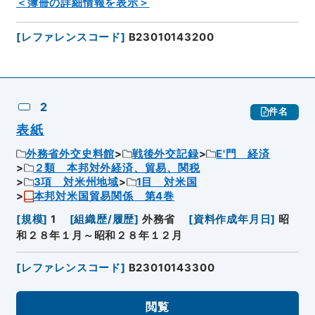
＜簿冊の詳細情報を表示＞
[
レファレンスコード
]
B23010143200
2
件名
表紙
外務省外交史料館
戦後外交記録
E'門 経済
２類 本邦対外経済、貿易、関税
3項 対米州地域
1目 対米国
本邦対米国貿易関係 第4巻
[
規模
]
1
[
組織歴/履歴
]
外務省
[
資料作成年月日
]
昭
和２８年１月～昭和２８年１２月
[
レファレンスコード
]
B23010143300
閲覧