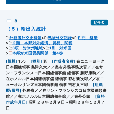
8
件名
（５）輸出入統計
外務省外交史料館
戦後外交記録
E'門 経済
２類 本邦対外経済、貿易、関税
3項 対米州地域
1目 対米国
本邦対米国貿易関係 第4巻
[
規模
]
155
[
種別
]
表
[
作成者名称
]
在ニユーヨーク
日本國總領事 島津久大／／奥村外務事務次官／／在サ
ン・フランシスコ日本國總領事館 總領事 勝野康助／／
在ホノルル日本國總領事舘 總領事 都村新次郎／／在ニ
ューオルリンズ日本國領事館 領事 吉村又三郎
[
組織
歴/履歴
]
外務省／／在サン・フランシスコ日本國總領事
館／／在ホノルル日本國總領事舘／／在外公館
[
資料
作成年月日
]
昭和２８年２月９日～昭和２８年１２月７
日