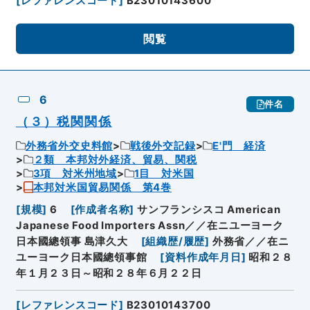
[
レファレンスコード
]
B23010143600
閲覧
6
件名
（３）税関関係
外務省外交史料館
戦後外交記録
E'門 経済
２類 本邦対外経済、貿易、関税
3項 対米州地域
1目 対米国
本邦対米国貿易関係 第4巻
[
規模
]
6
[
作成者名称
]
サンフランシスコ American
Japanese Food Importers Assn／／在ニユーヨーク
日本國總領事 島津久大
[
組織歴/履歴
]
外務省／／在ニ
ユーヨーク日本國總領事館
[
資料作成年月日
]
昭和２８
年１月２３日～昭和２８年６月２２日
[
レファレンスコード
]
B23010143700