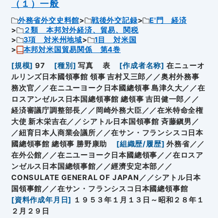
（１）一般
外務省外交史料館
戦後外交記録
E'門 経済
２類 本邦対外経済、貿易、関税
3項 対米州地域
1目 対米国
本邦対米国貿易関係 第4巻
[
規模
]
97
[
種別
]
写真
表
[
作成者名称
]
在ニューオ
ルリンズ日本國領事館 領事 吉村又三郎／／奥村外務事
務次官／／在ニユーヨーク日本國總領事 島津久大／／在
ロスアンゼルス日本国總領事館 總領事 吉田健一郎／／
経済審議庁調整部長／／岡崎外務大臣／／在米特命全権
大使 新木栄吉在／／シアトル日本国領事館 斉藤鎭男／
／紐育日本人商業会議所／／在サン・フランシスコ日本
國總領事館 總領事 勝野康助
[
組織歴/履歴
]
外務省／／
在外公館／／在ニユーヨーク日本國總領事／／在ロスア
ンゼルス日本国總領事館／／經濟安定本部／／
CONSULATE GENERAL OF JAPAN／／シアトル日本
国領事館／／在サン・フランシスコ日本國總領事館
[
資料作成年月日
]
１９５３年１月１３日～昭和２８年１
２月２９日