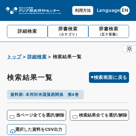
Language
EN
利用方法
辞書検索
辞書検索
詳細検索
（カテゴリ）
（五十音順）
トップ
詳細検索
検索結果一覧
検索結果一覧
検索画面に戻る
資料群
:
本邦対米国貿易関係 第4巻
当ページ全てを選択/解除
検索結果全てを選択/解除
選択した資料をCSV出力