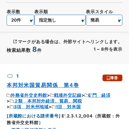
表示数
表示順
表示スタイル
マークがある場合は、外部サイトへリンクします。
8
1
~
8
件を表示
検索結果数
件
CSV出力
No.
概要情報
画像等
1
簿冊
本邦対米国貿易関係 第4巻
外務省外交史料館
戦後外交記録
E'門 経済
２類 本邦対外経済、貿易、関税
3項 対米州地域
1目 対米国
[
所蔵館における請求番号
]
E'.2.3.1.2_004（所蔵館：外
務省外交史料館）