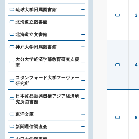
琉球大学附属図書館
琉球大学附属図書館
3
北海道立図書館
北海道立図書館
北海道立文書館
北海道立文書館
神戸大学附属図書館
神戸大学附属図書館
大分大学経済学部教育研究支援
大分大学経済学部教育研究支援室
4
室
スタンフォード大学フーヴァー
スタンフォード大学フーヴァー研究所
研究所
日本貿易振興機構アジア経済研
日本貿易振興機構アジア経済研究所図書館
究所図書館
東洋文庫
東洋文庫
5
新聞通信調査会
新聞通信調査会
山口大学図書館