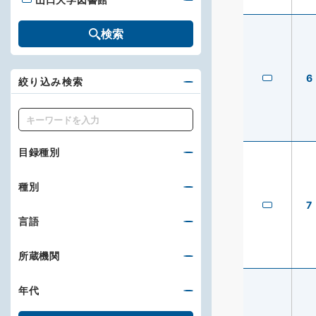
山口大学図書館
検索
6
絞り込み検索
キーワード
目録種別
種別
7
言語
所蔵機関
年代