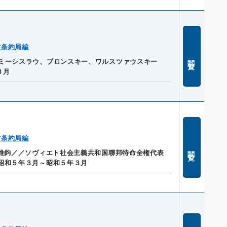
省条約局編
閲覧
ミーシスラウ、ブロンスキー、ワルスツァウスキー
３月
省条約局編
閲覧
顧維鈞／／ソヴィエト社会主義共和国聯邦特命全権代表
昭和５年３月～昭和５年３月