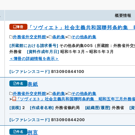
.
概要情報
「ソヴィエト」社会主義共和国聯邦条約集 
簿冊
外務省外交史料館
条約集
その他条約集
[
所蔵館における請求番号
]
その他条約集005（所蔵館：外務省外交
外務省
[
資料作成年月日
]
昭和５年３月～昭和５年３月
＜簿冊の詳細情報を表示＞
[
レファレンスコード
]
B13090844100
表紙
件名
外務省外交史料館
条約集
その他条約集
「ソヴィエト」社会主義共和国聯邦条約集 昭和五年三月外務
[
規模
]
2
[
作成者名称
]
外務省條約局
[
組織歴/履歴
]
外務省
[
[
レファレンスコード
]
B13090844200
例言
件名