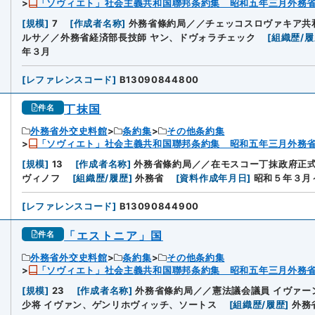
「ソヴィエト」社会主義共和国聯邦条約集 昭和五年三月外務
[
規模
]
7
[
作成者名称
]
外務省條約局／／チェッコスロヴァキア共和
ルサ／／外務省経済部長技師 ヤン、ドヴォラチェック
[
組織歴/履
年３月
[
レファレンスコード
]
B13090844800
丁抹国
件名
外務省外交史料館
条約集
その他条約集
「ソヴィエト」社会主義共和国聯邦条約集 昭和五年三月外務
[
規模
]
13
[
作成者名称
]
外務省條約局／／在モスコー丁抹政府正式
ヴィノフ
[
組織歴/履歴
]
外務省
[
資料作成年月日
]
昭和５年３月
[
レファレンスコード
]
B13090844900
「エストニア」国
件名
外務省外交史料館
条約集
その他条約集
「ソヴィエト」社会主義共和国聯邦条約集 昭和五年三月外務
[
規模
]
23
[
作成者名称
]
外務省條約局／／憲法議会議員 イヴァ
少将 イヴァン、ゲンリホヴィッチ、ソートス
[
組織歴/履歴
]
外務