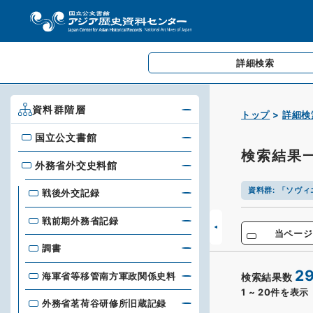
詳細検索
資料群階層
トップ
詳細検
国立公文書館
国立公文書館
検索結果
外務省外交史料館
外務省外交史料館
資料群
:
「ソヴィ
戦後外交記録
戦前期外務省記録
当ページ
調書
2
海軍省等移管南方軍政関係史料
検索結果数
1
~
20
件を表示
外務省茗荷谷研修所旧蔵記録