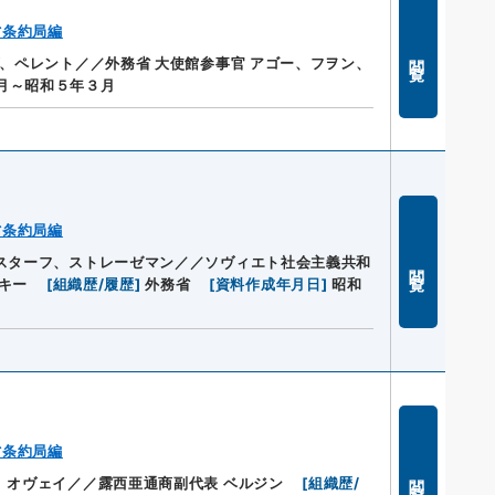
省条約局編
閲覧
ヴ、ペレント／／外務省 大使館参事官 アゴー、フヲン、
月～昭和５年３月
省条約局編
スターフ、ストレーゼマン／／ソヴィエト社会主義共和
閲覧
キー
[
組織歴/履歴
]
外務省
[
資料作成年月日
]
昭和
省条約局編
閲覧
、オヴェイ／／露西亜通商副代表 ベルジン
[
組織歴/