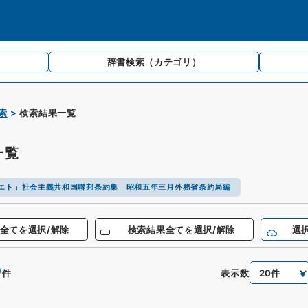
辞書検索
（カテゴリ）
索
検索結果一覧
一覧
エト」社会主義共和国聯邦条約集 昭和五年三月外務省条約局編
全てを選択/解除
検索結果全てを選択/解除
選
9
表示数
件