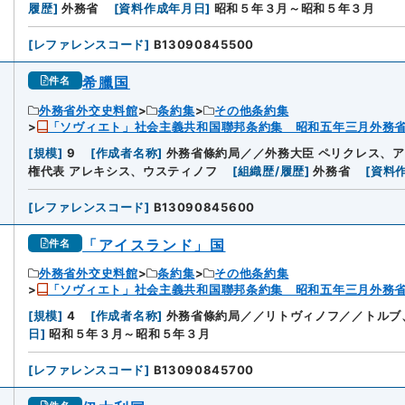
履歴
]
外務省
[
資料作成年月日
]
昭和５年３月～昭和５年３月
[
レファレンスコード
]
B13090845500
希臘国
件名
外務省外交史料館
条約集
その他条約集
「ソヴィエト」社会主義共和国聯邦条約集 昭和五年三月外務
[
規模
]
9
[
作成者名称
]
外務省條約局／／外務大臣 ペリクレス、
権代表 アレキシス、ウスティノフ
[
組織歴/履歴
]
外務省
[
資料
[
レファレンスコード
]
B13090845600
「アイスランド」国
件名
外務省外交史料館
条約集
その他条約集
「ソヴィエト」社会主義共和国聯邦条約集 昭和五年三月外務
[
規模
]
4
[
作成者名称
]
外務省條約局／／リトヴィノフ／／トルブ
日
]
昭和５年３月～昭和５年３月
[
レファレンスコード
]
B13090845700