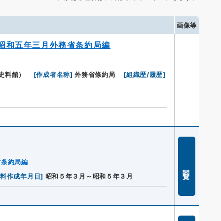
画像等
昭和五年三月外務省条約局編
史料館）
[
作成者名称
]
外務省條約局
[
組織歴/履歴
]
省条約局編
閲覧
資料作成年月日
]
昭和５年３月～昭和５年３月