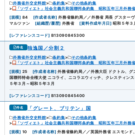
外務省外交史料館
条約集
その他条約集
「ソヴィエト」社会主義共和国聯邦条約集 昭和五年三月外務
[
規模
]
84
[
作成者名称
]
外務省條約局／／外務省 局長 グスター
マルツァン
[
組織歴/履歴
]
外務省
[
資料作成年月日
]
昭和５年３
[
レファレンスコード
]
B13090845300
独逸国／分割２
件名
外務省外交史料館
条約集
その他条約集
「ソヴィエト」社会主義共和国聯邦条約集 昭和五年三月外務
[
規模
]
25
[
作成者名称
]
外務省條約局／／外務大臣 ドクトル、グ
国聯邦特命全権大使 ニコライ、ニコラエウィッチ、クレスティンス
５年３月～昭和５年３月
[
レファレンスコード
]
B13090845400
「グレート、ブリテン」国
件名
外務省外交史料館
条約集
その他条約集
「ソヴィエト」社会主義共和国聯邦条約集 昭和五年三月外務
[
規模
]
10
[
作成者名称
]
外務省條約局／／英国外務省 エスモンド