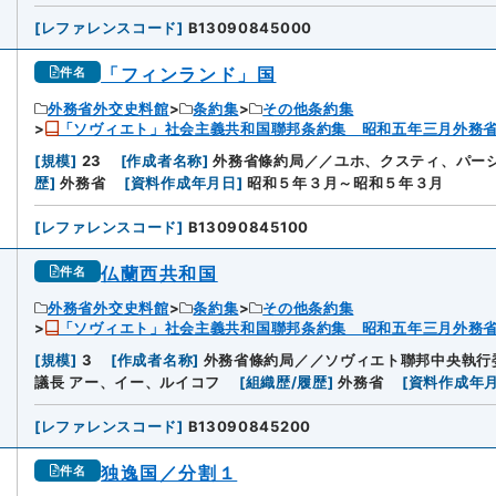
[
レファレンスコード
]
B13090845000
「フィンランド」国
件名
外務省外交史料館
条約集
その他条約集
「ソヴィエト」社会主義共和国聯邦条約集 昭和五年三月外務
[
規模
]
23
[
作成者名称
]
外務省條約局／／ユホ、クスティ、パー
歴
]
外務省
[
資料作成年月日
]
昭和５年３月～昭和５年３月
[
レファレンスコード
]
B13090845100
仏蘭西共和国
件名
外務省外交史料館
条約集
その他条約集
「ソヴィエト」社会主義共和国聯邦条約集 昭和五年三月外務
[
規模
]
3
[
作成者名称
]
外務省條約局／／ソヴィエト聯邦中央執行
議長 アー、イー、ルイコフ
[
組織歴/履歴
]
外務省
[
資料作成年
[
レファレンスコード
]
B13090845200
独逸国／分割１
件名