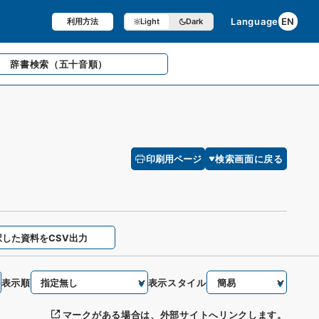
Language
EN
利用方法
Light
Dark
辞書検索
（五十音順）
印刷用ページ
検索画面に戻る
択した資料をCSV出力
表示順
表示スタイル
マークがある場合は、外部サイトへリンクします。