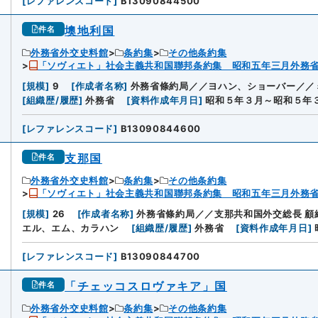
[
レファレンスコード
]
B13090844500
墺地利国
件名
外務省外交史料館
条約集
その他条約集
「ソヴィエト」社会主義共和国聯邦条約集 昭和五年三月外務
[
規模
]
9
[
作成者名称
]
外務省條約局／／ヨハン、ショーバー／／
[
組織歴/履歴
]
外務省
[
資料作成年月日
]
昭和５年３月～昭和５年
[
レファレンスコード
]
B13090844600
支那国
件名
外務省外交史料館
条約集
その他条約集
「ソヴィエト」社会主義共和国聯邦条約集 昭和五年三月外務
[
規模
]
26
[
作成者名称
]
外務省條約局／／支那共和国外交総長 
エル、エム、カラハン
[
組織歴/履歴
]
外務省
[
資料作成年月日
]
[
レファレンスコード
]
B13090844700
「チェッコスロヴァキア」国
件名
外務省外交史料館
条約集
その他条約集