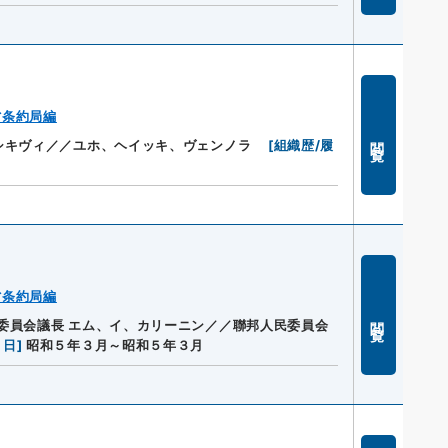
省条約局編
閲覧
シキヴィ／／ユホ、ヘイッキ、ヴェンノラ
[
組織歴/履
省条約局編
閲覧
委員会議長 エム、イ、カリーニン／／聯邦人民委員会
月日
]
昭和５年３月～昭和５年３月