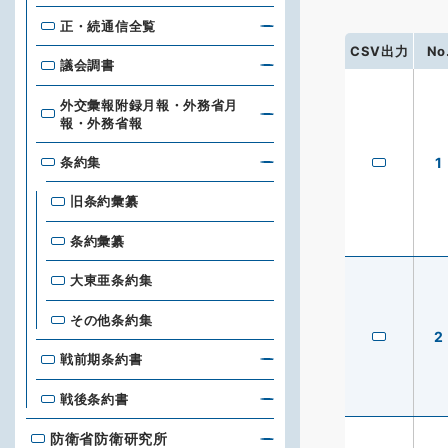
正・続通信全覧
CSV出力
No
議会調書
外交彙報附録月報・外務省月
報・外務省報
条約集
1
旧条約彙纂
条約彙纂
大東亜条約集
その他条約集
2
戦前期条約書
戦後条約書
防衛省防衛研究所
防衛省防衛研究所