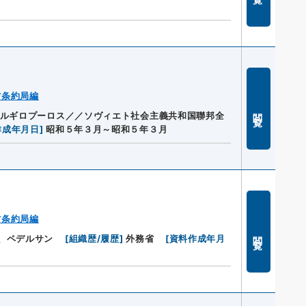
省条約局編
閲覧
アルギロプーロス／／ソヴィエト社会主義共和国聯邦全
作成年月日
]
昭和５年３月～昭和５年３月
省条約局編
閲覧
、ペデルサン
[
組織歴/履歴
]
外務省
[
資料作成年月