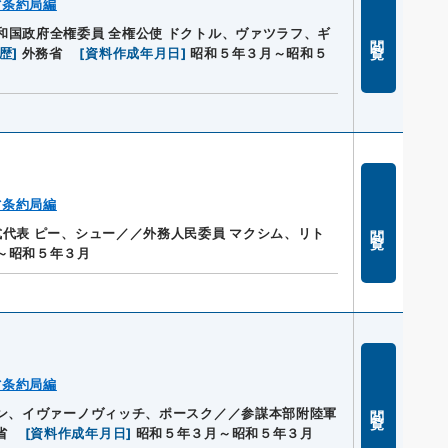
省条約局編
国政府全権委員 全権公使 ドクトル、ヴァツラフ、ギ
閲覧
歴
]
外務省
[
資料作成年月日
]
昭和５年３月～昭和５
省条約局編
閲覧
代表 ピー、シュー／／外務人民委員 マクシム、リト
～昭和５年３月
省条約局編
閲覧
ーン、イヴァーノヴィッチ、ポースク／／参謀本部附陸軍
省
[
資料作成年月日
]
昭和５年３月～昭和５年３月