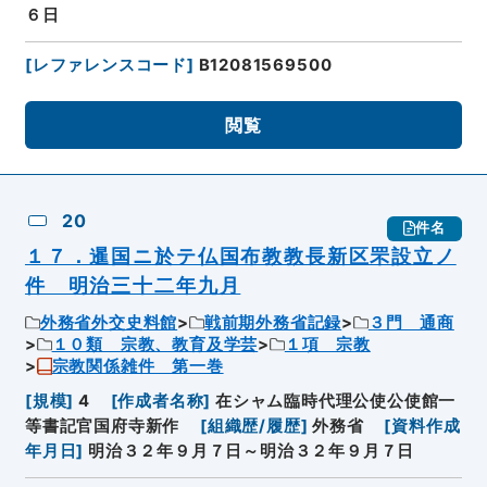
６日
[
レファレンスコード
]
B12081569500
閲覧
20
件名
１７．暹国ニ於テ仏国布教教長新区罘設立ノ
件 明治三十二年九月
外務省外交史料館
戦前期外務省記録
３門 通商
１０類 宗教、教育及学芸
１項 宗教
宗教関係雑件 第一巻
[
規模
]
4
[
作成者名称
]
在シャム臨時代理公使公使館一
等書記官国府寺新作
[
組織歴/履歴
]
外務省
[
資料作成
年月日
]
明治３２年９月７日～明治３２年９月７日