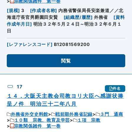
宗教関係雑件 第一巻
[
規模
]
3
[
作成者名称
]
内務省警保局長安楽兼道／／北
海道庁長官男爵園田安賢
[
組織歴/履歴
]
外務省
[
資料
作成年月日
]
明治３２年５月２４日～明治３２年６月１
日
[
レファレンスコード
]
B12081569200
閲覧
17
件名
１４．大阪天主教会司教ヨリ大臣へ感謝状捧
呈ノ件 明治三十二年八月
外務省外交史料館
戦前期外務省記録
３門 通商
１０類 宗教、教育及学芸
１項 宗教
宗教関係雑件 第一巻