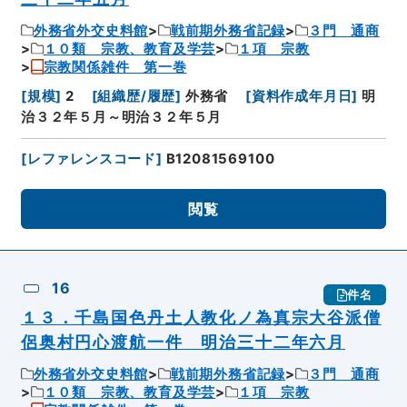
外務省外交史料館
戦前期外務省記録
３門 通商
１０類 宗教、教育及学芸
１項 宗教
宗教関係雑件 第一巻
[
規模
]
2
[
組織歴/履歴
]
外務省
[
資料作成年月日
]
明
治３２年５月～明治３２年５月
[
レファレンスコード
]
B12081569100
閲覧
16
件名
１３．千島国色丹土人教化ノ為真宗大谷派僧
侶奥村円心渡航一件 明治三十二年六月
外務省外交史料館
戦前期外務省記録
３門 通商
１０類 宗教、教育及学芸
１項 宗教