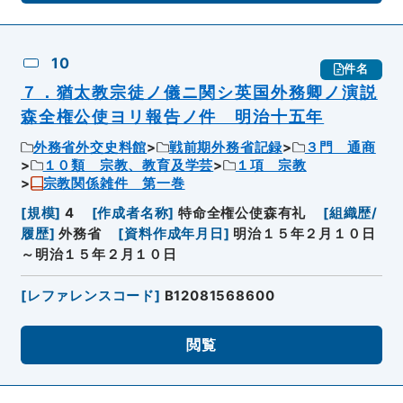
10
件名
７．猶太教宗徒ノ儀ニ関シ英国外務卿ノ演説
森全権公使ヨリ報告ノ件 明治十五年
外務省外交史料館
戦前期外務省記録
３門 通商
１０類 宗教、教育及学芸
１項 宗教
宗教関係雑件 第一巻
[
規模
]
4
[
作成者名称
]
特命全権公使森有礼
[
組織歴/
履歴
]
外務省
[
資料作成年月日
]
明治１５年２月１０日
～明治１５年２月１０日
[
レファレンスコード
]
B12081568600
閲覧