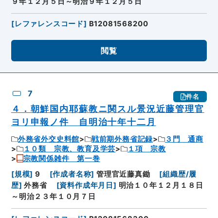
９年１２月５日～明治９年１２月５日
[
レファレンスコード
]
B12081568200
閲覧
7
件名
４．朝鮮国内耶蘇教ニ関スル景況近藤管理官
ヨリ申報ノ件 自明治十年十二月
外務省外交史料館
戦前期外務省記録
３門 通商
１０類 宗教、教育及学芸
１項 宗教
宗教関係雑件 第一巻
[
規模
]
9
[
作成者名称
]
管理官近藤真鋤
[
組織歴/履
歴
]
外務省
[
資料作成年月日
]
明治１０年１２月１８日
～明治２３年１０月７日