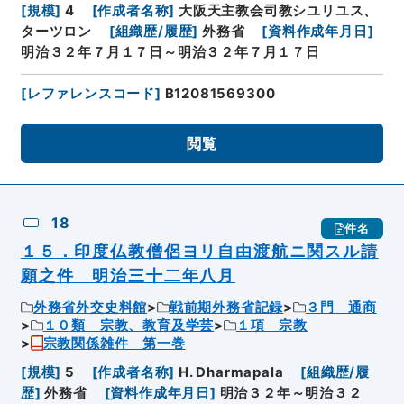
[
規模
]
4
[
作成者名称
]
大阪天主教会司教シユリユス、
ターツロン
[
組織歴/履歴
]
外務省
[
資料作成年月日
]
明治３２年７月１７日～明治３２年７月１７日
[
レファレンスコード
]
B12081569300
閲覧
18
件名
１５．印度仏教僧侶ヨリ自由渡航ニ関スル請
願之件 明治三十二年八月
外務省外交史料館
戦前期外務省記録
３門 通商
１０類 宗教、教育及学芸
１項 宗教
宗教関係雑件 第一巻
[
規模
]
5
[
作成者名称
]
H. Dharmapala
[
組織歴/履
歴
]
外務省
[
資料作成年月日
]
明治３２年～明治３２