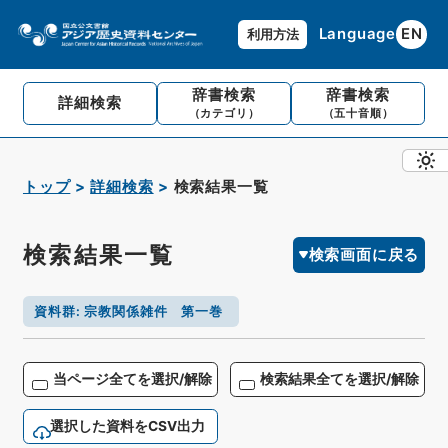
Language
EN
利用方法
辞書検索
辞書検索
詳細検索
（カテゴリ）
（五十音順）
トップ
詳細検索
検索結果一覧
検索結果一覧
検索画面に戻る
資料群
:
宗教関係雑件 第一巻
当ページ全てを選択/解除
検索結果全てを選択/解除
選択した資料をCSV出力