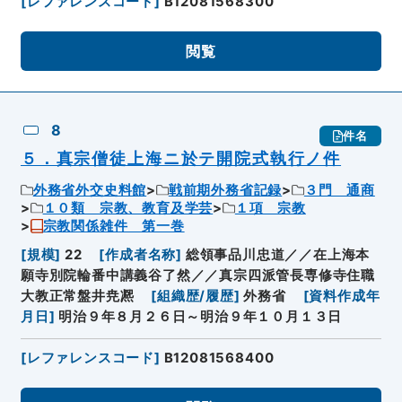
[
レファレンスコード
]
B12081568300
閲覧
8
件名
５．真宗僧徒上海ニ於テ開院式執行ノ件
外務省外交史料館
戦前期外務省記録
３門 通商
１０類 宗教、教育及学芸
１項 宗教
宗教関係雑件 第一巻
[
規模
]
22
[
作成者名称
]
総領事品川忠道／／在上海本
願寺別院輪番中講義谷了然／／真宗四派管長専修寺住職
大教正常盤井尭凞
[
組織歴/履歴
]
外務省
[
資料作成年
月日
]
明治９年８月２６日～明治９年１０月１３日
[
レファレンスコード
]
B12081568400