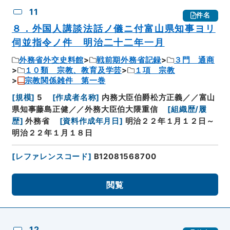
11
件名
８．外国人講談法話ノ儀ニ付富山県知事ヨリ
伺並指令ノ件 明治二十二年一月
外務省外交史料館
戦前期外務省記録
３門 通商
１０類 宗教、教育及学芸
１項 宗教
宗教関係雑件 第一巻
[
規模
]
5
[
作成者名称
]
内務大臣伯爵松方正義／／富山
県知事藤島正健／／外務大臣伯大隈重信
[
組織歴/履
歴
]
外務省
[
資料作成年月日
]
明治２２年１月１２日～
明治２２年１月１８日
[
レファレンスコード
]
B12081568700
閲覧
12