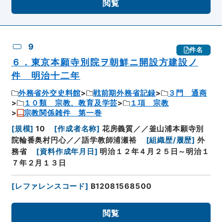
閲覧
9
件名
６．東京本願寺別院ヲ朝鮮ニ開設方建設ノ
件 明治十二年
外務省外交史料館
戦前期外務省記録
３門 通商
１０類 宗教、教育及学芸
１項 宗教
宗教関係雑件 第一巻
[
規模
]
10
[
作成者名称
]
花房義質／／釜山浦本願寺別
院輪番奥村円心／／語学教師浦瀬裕
[
組織歴/履歴
]
外
務省
[
資料作成年月日
]
明治１２年４月２５日～明治１
７年２月１３日
[
レファレンスコード
]
B12081568500
閲覧