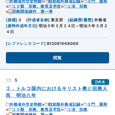
外務省外交史料館
戦前期外務省記録
３門 通商
１０類 宗教、教育及学芸
１項 宗教
宗教関係雑件 第一巻
[
規模
]
3
[
作成者名称
]
東京府
[
組織歴/履歴
]
外務省
[
資料作成年月日
]
明治５年３月２４日～明治５年３月２
４日
[
レファレンスコード
]
B12081568000
閲覧
5
件名
２．トルコ国内におけるキリスト教と回教人
民 明治八年
外務省外交史料館
戦前期外務省記録
３門 通商
１０類 宗教、教育及学芸
１項 宗教
宗教関係雑件 第一巻