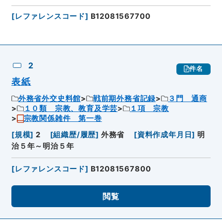
[
レファレンスコード
]
B12081567700
2
件名
表紙
外務省外交史料館
戦前期外務省記録
３門 通商
１０類 宗教、教育及学芸
１項 宗教
宗教関係雑件 第一巻
[
規模
]
2
[
組織歴/履歴
]
外務省
[
資料作成年月日
]
明
治５年～明治５年
[
レファレンスコード
]
B12081567800
閲覧