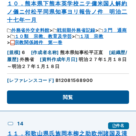
１０．熊本県下熊本英学校ニテ傭米国人解約
ノ儀ニ付松平同県知事ヨリ報告ノ件 明治二
十七年一月
外務省外交史料館
戦前期外務省記録
３門 通商
１０類 宗教、教育及学芸
１項 宗教
宗教関係雑件 第一巻
[
規模
]
6
[
作成者名称
]
熊本県知事松平正直
[
組織歴/
履歴
]
外務省
[
資料作成年月日
]
明治２７年１月１８日
～明治２７年１月１８日
[
レファレンスコード
]
B12081568900
閲覧
14
件名
１１．和歌山県氏族岡本柳之助欧州諸国及清