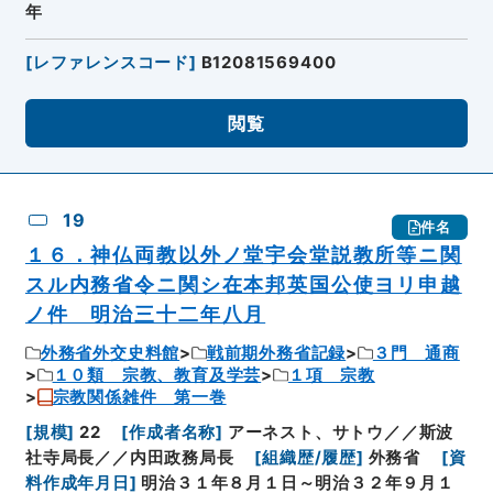
年
[
レファレンスコード
]
B12081569400
閲覧
19
件名
１６．神仏両教以外ノ堂宇会堂説教所等ニ関
スル内務省令ニ関シ在本邦英国公使ヨリ申越
ノ件 明治三十二年八月
外務省外交史料館
戦前期外務省記録
３門 通商
１０類 宗教、教育及学芸
１項 宗教
宗教関係雑件 第一巻
[
規模
]
22
[
作成者名称
]
アーネスト、サトウ／／斯波
社寺局長／／内田政務局長
[
組織歴/履歴
]
外務省
[
資
料作成年月日
]
明治３１年８月１日～明治３２年９月１