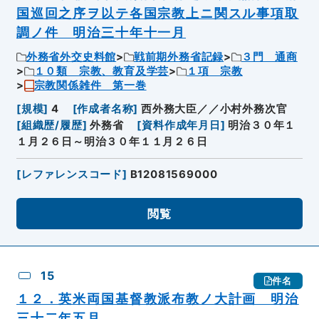
国巡回之序ヲ以テ各国宗教上ニ関スル事項取
調ノ件 明治三十年十一月
外務省外交史料館
戦前期外務省記録
３門 通商
１０類 宗教、教育及学芸
１項 宗教
宗教関係雑件 第一巻
[
規模
]
4
[
作成者名称
]
西外務大臣／／小村外務次官
[
組織歴/履歴
]
外務省
[
資料作成年月日
]
明治３０年１
１月２６日～明治３０年１１月２６日
[
レファレンスコード
]
B12081569000
閲覧
15
件名
１２．英米両国基督教派布教ノ大計画 明治
三十二年五月