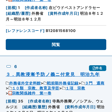
[
規模
]
1
[
作成者名称
]
在ビウドペストアンドラセー
[
組織歴/履歴
]
外務省
[
資料作成年月日
]
明治８年１２
月～明治８年１２月
[
レファレンスコード
]
B12081568100
閲覧
6
件名
３．異教浸漸予防ノ義ニ付意見 明治九年
外務省外交史料館
戦前期外務省記録
３門 通商
１０類 宗教、教育及学芸
１項 宗教
宗教関係雑件 第一巻
[
規模
]
35
[
作成者名称
]
寺島外務卿／／シアル、ウェ
ルジエ
[
組織歴/履歴
]
外務省
[
資料作成年月日
]
明治