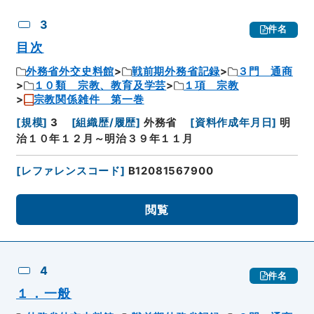
3
件名
目次
外務省外交史料館
戦前期外務省記録
３門 通商
１０類 宗教、教育及学芸
１項 宗教
宗教関係雑件 第一巻
[
規模
]
3
[
組織歴/履歴
]
外務省
[
資料作成年月日
]
明
治１０年１２月～明治３９年１１月
[
レファレンスコード
]
B12081567900
閲覧
4
件名
１．一般