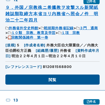
件名
９．外国ノ宗教殊ニ希臘教ヲ攻撃スル新聞紙
雑誌類取締方本省ヨリ内務省ヘ照会ノ件 明
治二十二年四月
外務省外交史料館
戦前期外務省記録
３門 通商
１０類 宗教、教育及学芸
１項 宗教
宗教関係雑件 第一巻
[
規模
]
5
[
作成者名称
]
外務大臣伯大隈重信／／内務大
臣伯爵松方正義
[
組織歴/履歴
]
外務省
[
資料作成年月
日
]
明治２２年４月１日～明治２２年４月１０日
[
レファレンスコード
]
B12081568800
閲覧
13
件名