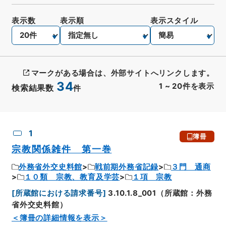
表示数
表示順
表示スタイル
マークがある場合は、外部サイトへリンクします。
34
1
~
20
件を表示
検索結果数
件
CSV出力
No.
概要情報
画像等
1
簿冊
宗教関係雑件 第一巻
外務省外交史料館
戦前期外務省記録
３門 通商
１０類 宗教、教育及学芸
１項 宗教
[
所蔵館における請求番号
]
3.10.1.8_001（所蔵館：外務
省外交史料館）
＜簿冊の詳細情報を表示＞