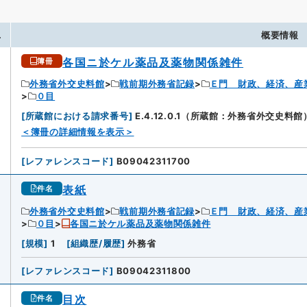
.
概要情報
各国ニ於ケル薬品及薬物関係雑件
簿冊
外務省外交史料館
戦前期外務省記録
Ｅ門 財政、経済、産
０目
[
所蔵館における請求番号
]
E.4.12.0.1（所蔵館：外務省外交史料館
＜簿冊の詳細情報を表示＞
[
レファレンスコード
]
B09042311700
表紙
件名
外務省外交史料館
戦前期外務省記録
Ｅ門 財政、経済、産
０目
各国ニ於ケル薬品及薬物関係雑件
[
規模
]
1
[
組織歴/履歴
]
外務省
[
レファレンスコード
]
B09042311800
目次
件名