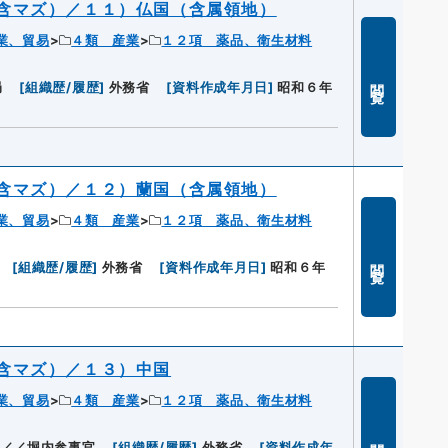
含マズ）／１１）仏国（含属領地）
業、貿易
４類 産業
１２項 薬品、衛生材料
閲覧
局
[
組織歴/履歴
]
外務省
[
資料作成年月日
]
昭和６年
含マズ）／１２）蘭国（含属領地）
業、貿易
４類 産業
１２項 薬品、衛生材料
閲覧
[
組織歴/履歴
]
外務省
[
資料作成年月日
]
昭和６年
含マズ）／１３）中国
業、貿易
４類 産業
１２項 薬品、衛生材料
閲覧
長／／堀内参事官
[
組織歴/履歴
]
外務省
[
資料作成年