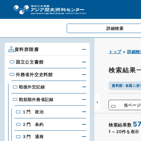
詳細検索
資料群階層
トップ
詳細検
国立公文書館
国立公文書館
検索結果
外務省外交史料館
外務省外交史料館
資料群
:
各国ニ於
戦後外交記録
戦前期外務省記録
当ページ
１門 政治
5
２門 条約
検索結果数
1
~
20
件を表示
３門 通商