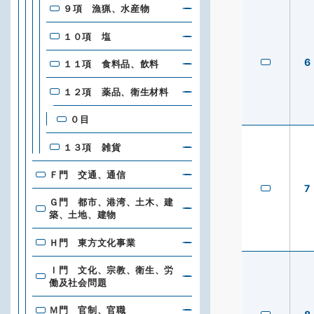
９項 漁猟、水産物
１０項 塩
6
１１項 食料品、飲料
１２項 薬品、衛生材料
０目
１３項 雑貨
Ｆ門 交通、通信
7
Ｇ門 都市、港湾、土木、建
築、土地、建物
Ｈ門 東方文化事業
Ｉ門 文化、宗教、衛生、労
働及社会問題
Ｍ門 官制、官職