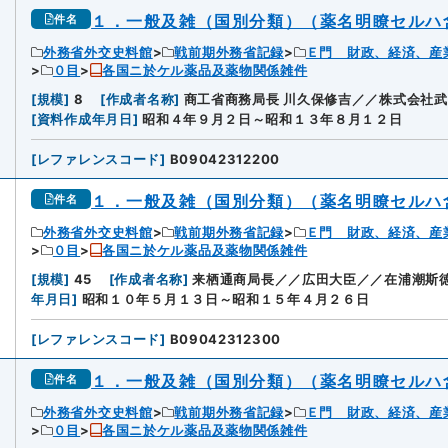
１．一般及雑（国別分類）（薬名明瞭セルハ
件名
外務省外交史料館
戦前期外務省記録
Ｅ門 財政、経済、産
０目
各国ニ於ケル薬品及薬物関係雑件
[
規模
]
8
[
作成者名称
]
商工省商務局長 川久保修吉／／株式会社
[
資料作成年月日
]
昭和４年９月２日～昭和１３年８月１２日
[
レファレンスコード
]
B09042312200
１．一般及雑（国別分類）（薬名明瞭セルハ
件名
外務省外交史料館
戦前期外務省記録
Ｅ門 財政、経済、産
０目
各国ニ於ケル薬品及薬物関係雑件
[
規模
]
45
[
作成者名称
]
来栖通商局長／／広田大臣／／在浦潮斯徳
年月日
]
昭和１０年５月１３日～昭和１５年４月２６日
[
レファレンスコード
]
B09042312300
１．一般及雑（国別分類）（薬名明瞭セルハ
件名
外務省外交史料館
戦前期外務省記録
Ｅ門 財政、経済、産
０目
各国ニ於ケル薬品及薬物関係雑件