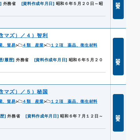
閲覧
歴
]
外務省
[
資料作成年月日
]
昭和６年５月２０日～昭
含マズ）／４）智利
業、貿易
４類 産業
１２項 薬品、衛生材料
閲覧
歴/履歴
]
外務省
[
資料作成年月日
]
昭和６年５月２０
含マズ）／５）秘国
業、貿易
４類 産業
１２項 薬品、衛生材料
閲覧
履歴
]
外務省
[
資料作成年月日
]
昭和６年７月１２日～