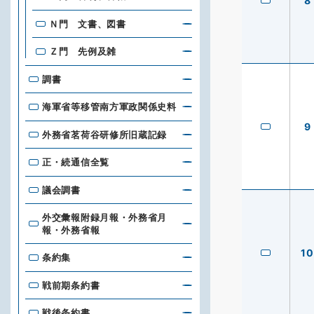
8
Ｎ門 文書、図書
Ｚ門 先例及雑
調書
海軍省等移管南方軍政関係史料
9
外務省茗荷谷研修所旧蔵記録
正・続通信全覧
議会調書
外交彙報附録月報・外務省月
報・外務省報
10
条約集
戦前期条約書
戦後条約書