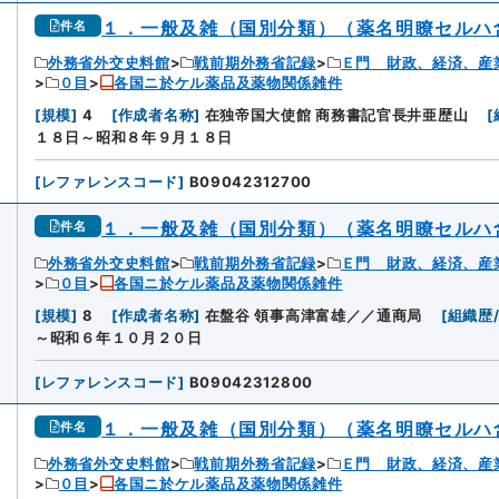
１．一般及雑（国別分類）（薬名明瞭セルハ
件名
外務省外交史料館
戦前期外務省記録
Ｅ門 財政、経済、産
０目
各国ニ於ケル薬品及薬物関係雑件
[
規模
]
4
[
作成者名称
]
在独帝国大使館 商務書記官長井亜歴山
[
１８日～昭和８年９月１８日
[
レファレンスコード
]
B09042312700
１．一般及雑（国別分類）（薬名明瞭セルハ
件名
外務省外交史料館
戦前期外務省記録
Ｅ門 財政、経済、産
０目
各国ニ於ケル薬品及薬物関係雑件
[
規模
]
8
[
作成者名称
]
在盤谷 領事高津富雄／／通商局
[
組織歴
～昭和６年１０月２０日
[
レファレンスコード
]
B09042312800
１．一般及雑（国別分類）（薬名明瞭セルハ
件名
外務省外交史料館
戦前期外務省記録
Ｅ門 財政、経済、産
０目
各国ニ於ケル薬品及薬物関係雑件