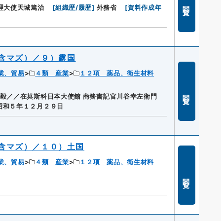
閲覧
理大使天城篤治
[
組織歴/履歴
]
外務省
[
資料作成年
含マズ）／９）露国
業、貿易
４類 産業
１２項 薬品、衛生材料
閲覧
弘毅／／在莫斯科日本大使館 商務書記官川谷幸左衛門
昭和５年１２月２９日
含マズ）／１０）土国
業、貿易
４類 産業
１２項 薬品、衛生材料
閲覧