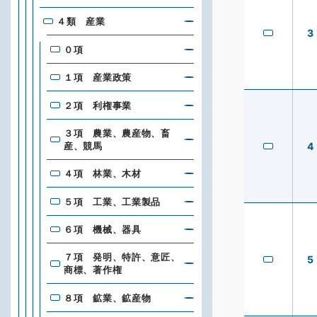
４類 産業
3
０項
１項 産業政策
２項 利権事業
３項 農業、農産物、畜
産、競馬
4
４項 林業、木材
５項 工業、工業製品
６項 機械、器具
７項 発明、特許、意匠、
5
商標、著作権
８項 鉱業、鉱産物