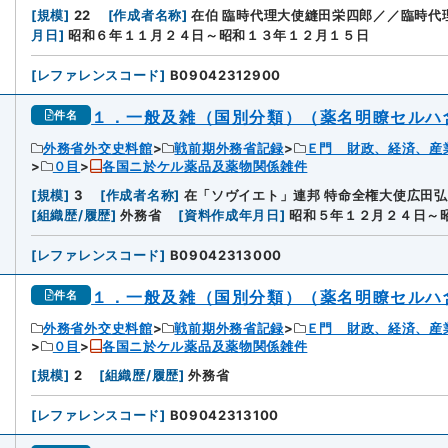
[
規模
]
22
[
作成者名称
]
在伯 臨時代理大使縫田栄四郎／／臨時代
月日
]
昭和６年１１月２４日～昭和１３年１２月１５日
[
レファレンスコード
]
B09042312900
１．一般及雑（国別分類）（薬名明瞭セルハ
件名
外務省外交史料館
戦前期外務省記録
Ｅ門 財政、経済、産
０目
各国ニ於ケル薬品及薬物関係雑件
[
規模
]
3
[
作成者名称
]
在「ソヴイエト」連邦 特命全権大使広田
[
組織歴/履歴
]
外務省
[
資料作成年月日
]
昭和５年１２月２４日～
[
レファレンスコード
]
B09042313000
１．一般及雑（国別分類）（薬名明瞭セルハ
件名
外務省外交史料館
戦前期外務省記録
Ｅ門 財政、経済、産
０目
各国ニ於ケル薬品及薬物関係雑件
[
規模
]
2
[
組織歴/履歴
]
外務省
[
レファレンスコード
]
B09042313100