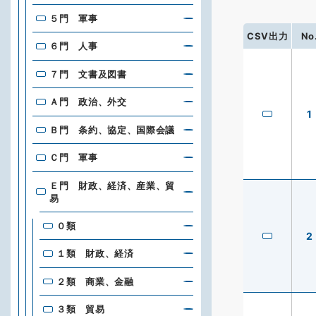
５門 軍事
CSV出力
No
６門 人事
７門 文書及図書
Ａ門 政治、外交
1
Ｂ門 条約、協定、国際会議
Ｃ門 軍事
Ｅ門 財政、経済、産業、貿
易
０類
2
１類 財政、経済
２類 商業、金融
３類 貿易