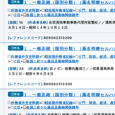
１．一般及雑（国別分類）（薬名明瞭セルハ
件名
外務省外交史料館
戦前期外務省記録
Ｅ門 財政、経済、産
０目
各国ニ於ケル薬品及薬物関係雑件
[
規模
]
10
[
作成者名称
]
在西貢領事館事務代理河面繁松／／通商
８月１８日～昭和１４年１０月１２日
[
レファレンスコード
]
B09042313200
１．一般及雑（国別分類）（薬名明瞭セルハ
件名
外務省外交史料館
戦前期外務省記録
Ｅ門 財政、経済、産
０目
各国ニ於ケル薬品及薬物関係雑件
[
規模
]
34
[
作成者名称
]
在メダン 領事内藤啓三／／武富通商局長
２月２日～昭和６年６月８日
[
レファレンスコード
]
B09042313300
１．一般及雑（国別分類）（薬名明瞭セルハ
件名
外務省外交史料館
戦前期外務省記録
Ｅ門 財政、経済、産
０目
各国ニ於ケル薬品及薬物関係雑件
[
規模
]
6
[
作成者名称
]
在張家口 領事山崎誠一郎／／武富通商局