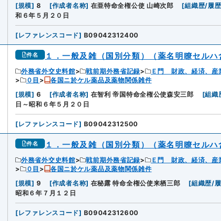
[
規模
]
8
[
作成者名称
]
在亜特命全権公使 山崎次郎
[
組織歴/履
和６年５月２０日
[
レファレンスコード
]
B09042312400
１．一般及雑（国別分類）（薬名明瞭セルハ
件名
外務省外交史料館
戦前期外務省記録
Ｅ門 財政、経済、産
０目
各国ニ於ケル薬品及薬物関係雑件
[
規模
]
6
[
作成者名称
]
在智利 帝国特命全権公使森安三郎
[
組織
日～昭和６年５月２０日
[
レファレンスコード
]
B09042312500
１．一般及雑（国別分類）（薬名明瞭セルハ
件名
外務省外交史料館
戦前期外務省記録
Ｅ門 財政、経済、産
０目
各国ニ於ケル薬品及薬物関係雑件
[
規模
]
9
[
作成者名称
]
在秘露 特命全権公使来栖三郎
[
組織歴/
昭和６年７月１２日
[
レファレンスコード
]
B09042312600