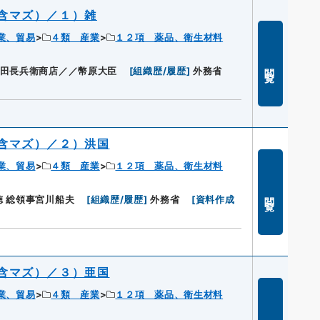
含マズ）／１）雑
業、貿易
４類 産業
１２項 薬品、衛生材料
閲覧
武田長兵衛商店／／幣原大臣
[
組織歴/履歴
]
外務省
含マズ）／２）洪国
業、貿易
４類 産業
１２項 薬品、衛生材料
閲覧
 総領事宮川船夫
[
組織歴/履歴
]
外務省
[
資料作成
含マズ）／３）亜国
業、貿易
４類 産業
１２項 薬品、衛生材料