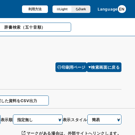
Language
EN
利用方法
Light
Dark
辞書検索
（五十音順）
印刷用ページ
検索画面に戻る
択した資料をCSV出力
表示順
表示スタイル
マークがある場合は、外部サイトへリンクします。