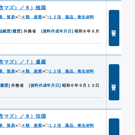
含マズ）／６）独国
業、貿易
４類 産業
１２項 薬品、衛生材料
閲覧
組織歴/履歴
]
外務省
[
資料作成年月日
]
昭和８年９月
含マズ）／７）暹羅
業、貿易
４類 産業
１２項 薬品、衛生材料
閲覧
/履歴
]
外務省
[
資料作成年月日
]
昭和６年９月１３日
含マズ）／８）伯国
業、貿易
４類 産業
１２項 薬品、衛生材料