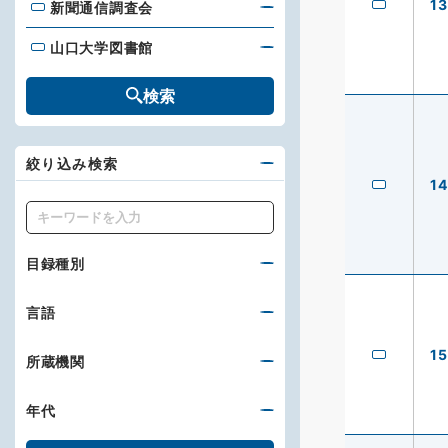
13
新聞通信調査会
新聞通信調査会
山口大学図書館
山口大学図書館
検索
絞り込み検索
14
キーワード
目録種別
言語
15
所蔵機関
年代