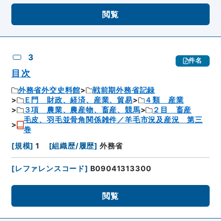
閲覧
3
件名
目次
外務省外交史料館
戦前期外務省記録
Ｅ門 財政、経済、産業、貿易
４類 産業
３項 農業、農産物、畜産、競馬
２目 畜産
毛皮、羽毛並骨角関係雑件／羊毛市況及産況 第三
巻
[
規模
]
1
[
組織歴/履歴
]
外務省
[
レファレンスコード
]
B09041313300
閲覧