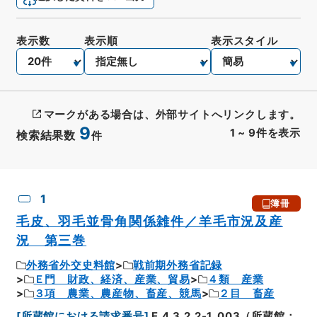
表示数
表示順
表示スタイル
マークがある場合は、外部サイトへリンクします。
9
1
~
9
件を表示
検索結果数
件
CSV出力
No.
概要情報
画像等
1
簿冊
毛皮、羽毛並骨角関係雑件／羊毛市況及産
況 第三巻
外務省外交史料館
戦前期外務省記録
Ｅ門 財政、経済、産業、貿易
４類 産業
３項 農業、農産物、畜産、競馬
２目 畜産
[
所蔵館における請求番号
]
E.4.3.2.2-1_003（所蔵館：