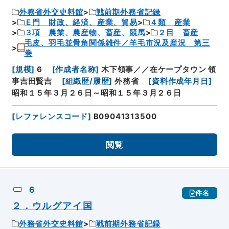
外務省外交史料館
戦前期外務省記録
Ｅ門 財政、経済、産業、貿易
４類 産業
３項 農業、農産物、畜産、競馬
２目 畜産
毛皮、羽毛並骨角関係雑件／羊毛市況及産況 第三
巻
[
規模
]
6
[
作成者名称
]
木下領事／／在ケープタウン 領
事吉田賢吉
[
組織歴/履歴
]
外務省
[
資料作成年月日
]
昭和１５年３月２６日～昭和１５年３月２６日
[
レファレンスコード
]
B09041313500
閲覧
6
件名
２．ウルグアイ国
外務省外交史料館
戦前期外務省記録