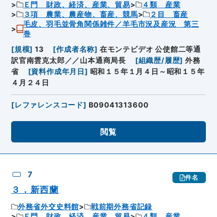
Ｅ門 財政、経済、産業、貿易
４類 産業
３項 農業、農産物、畜産、競馬
２目 畜産
毛皮、羽毛並骨角関係雑件／羊毛市況及産況 第三
巻
[
規模
]
13
[
作成者名称
]
在モンテビデオ 公使館二等通
訳官南雲克太郎／／山本通商局長
[
組織歴/履歴
]
外務
省
[
資料作成年月日
]
昭和１５年１月４日～昭和１５年
４月２４日
[
レファレンスコード
]
B09041313600
閲覧
7
件名
３．新西蘭
外務省外交史料館
戦前期外務省記録
Ｅ門 財政、経済、産業、貿易
４類 産業