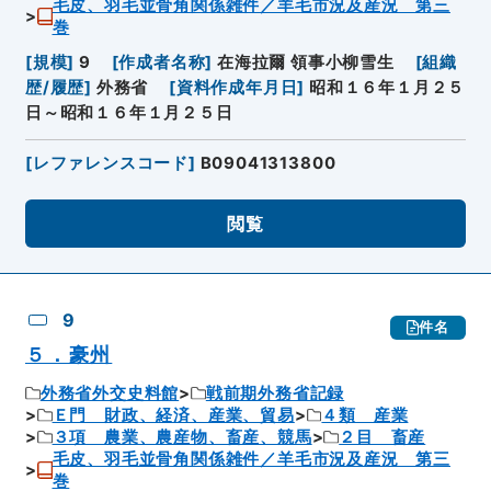
毛皮、羽毛並骨角関係雑件／羊毛市況及産況 第三
巻
[
規模
]
9
[
作成者名称
]
在海拉爾 領事小柳雪生
[
組織
歴/履歴
]
外務省
[
資料作成年月日
]
昭和１６年１月２５
日～昭和１６年１月２５日
[
レファレンスコード
]
B09041313800
閲覧
9
件名
５．豪州
外務省外交史料館
戦前期外務省記録
Ｅ門 財政、経済、産業、貿易
４類 産業
３項 農業、農産物、畜産、競馬
２目 畜産
毛皮、羽毛並骨角関係雑件／羊毛市況及産況 第三
巻