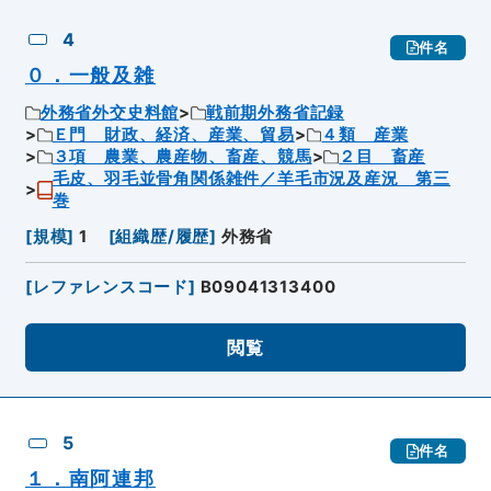
4
件名
０．一般及雑
外務省外交史料館
戦前期外務省記録
Ｅ門 財政、経済、産業、貿易
４類 産業
３項 農業、農産物、畜産、競馬
２目 畜産
毛皮、羽毛並骨角関係雑件／羊毛市況及産況 第三
巻
[
規模
]
1
[
組織歴/履歴
]
外務省
[
レファレンスコード
]
B09041313400
閲覧
5
件名
１．南阿連邦