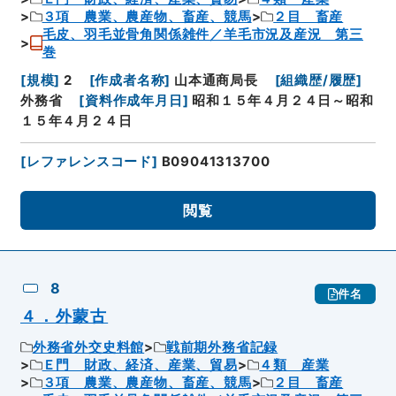
３項 農業、農産物、畜産、競馬
２目 畜産
毛皮、羽毛並骨角関係雑件／羊毛市況及産況 第三
巻
[
規模
]
2
[
作成者名称
]
山本通商局長
[
組織歴/履歴
]
外務省
[
資料作成年月日
]
昭和１５年４月２４日～昭和
１５年４月２４日
[
レファレンスコード
]
B09041313700
閲覧
8
件名
４．外蒙古
外務省外交史料館
戦前期外務省記録
Ｅ門 財政、経済、産業、貿易
４類 産業
３項 農業、農産物、畜産、競馬
２目 畜産