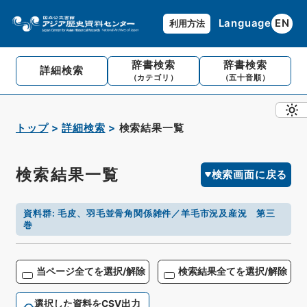
Language
EN
利用方法
辞書検索
辞書検索
詳細検索
（カテゴリ）
（五十音順）
トップ
詳細検索
検索結果一覧
検索結果一覧
検索画面に戻る
資料群
:
毛皮、羽毛並骨角関係雑件／羊毛市況及産況 第三
巻
当ページ全てを選択/解除
検索結果全てを選択/解除
選択した資料をCSV出力