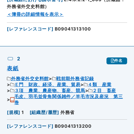
外務省外交史料館）
＜簿冊の詳細情報を表示＞
[
レファレンスコード
]
B09041313100
2
件名
表紙
外務省外交史料館
戦前期外務省記録
Ｅ門 財政、経済、産業、貿易
４類 産業
３項 農業、農産物、畜産、競馬
２目 畜産
毛皮、羽毛並骨角関係雑件／羊毛市況及産況 第三
巻
[
規模
]
1
[
組織歴/履歴
]
外務省
[
レファレンスコード
]
B09041313200