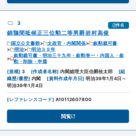
3
件名
錦鶏間祗候正三位勲二等男爵岩村高俊
国立公文書館
太政官・内閣関係
叙勲裁可書
明治
明治３９年
叙勲裁可書・明治三十九年・叙勲巻一・内国人・叙
勲・削除・申牒
[
規模
]
3
[
作成者名称
]
内閣総理大臣伯爵桂太郎
[
組
織歴/履歴
]
内閣
[
資料作成年月日
]
明治39年1月4日～
明治39年1月4日
[
レファレンスコード
]
A10112607800
閲覧