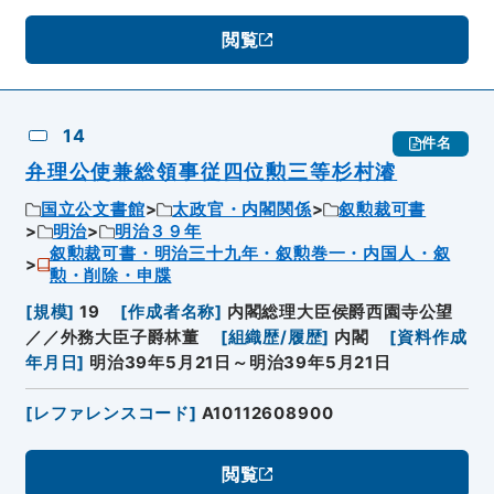
閲覧
14
件名
弁理公使兼総領事従四位勲三等杉村濬
国立公文書館
太政官・内閣関係
叙勲裁可書
明治
明治３９年
叙勲裁可書・明治三十九年・叙勲巻一・内国人・叙
勲・削除・申牒
[
規模
]
19
[
作成者名称
]
内閣総理大臣侯爵西園寺公望
／／外務大臣子爵林董
[
組織歴/履歴
]
内閣
[
資料作成
年月日
]
明治39年5月21日～明治39年5月21日
[
レファレンスコード
]
A10112608900
閲覧