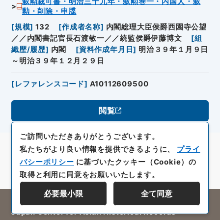
叙勲裁可書・明治三十九年・叙勲巻一・内国人・叙
勲・削除・申牒
[
規模
]
132
[
作成者名称
]
内閣総理大臣侯爵西園寺公望
／／内閣書記官長石渡敏一／／統監侯爵伊藤博文
[
組
織歴/履歴
]
内閣
[
資料作成年月日
]
明治３９年１月９日
～明治３９年１２月２９日
[
レファレンスコード
]
A10112609500
閲覧
ご訪問いただきありがとうございます。
私たちがより良い情報を提供できるように、
プライ
バシーポリシー
に基づいたクッキー（Cookie）の
取得と利用に同意をお願いいたします。
必要最小限
全て同意
All rights reserved/Copyright©
Japan Center for Asian Historical Records