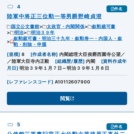
4
件名
陸軍中将正三位勲一等男爵野崎貞澄
国立公文書館
太政官・内閣関係
叙勲裁可書
明治
明治３９年
叙勲裁可書・明治三十九年・叙勲巻一・内国人・叙
勲・削除・申牒
[
規模
]
8
[
作成者名称
]
内閣総理大臣侯爵西園寺公望／
／陸軍大臣寺内正毅
[
組織歴/履歴
]
内閣
[
資料作成年
月日
]
明治３９年１月７日～明治３９年１月８日
[
レファレンスコード
]
A10112607900
閲覧
5
件名