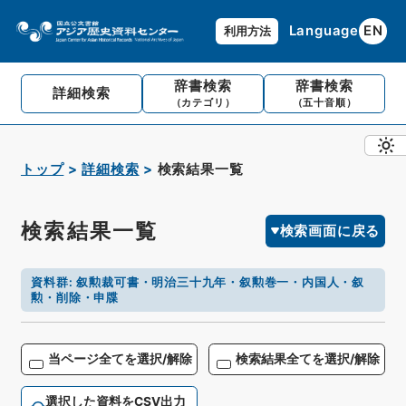
Language
EN
利用方法
辞書検索
辞書検索
詳細検索
（カテゴリ）
（五十音順）
トップ
詳細検索
検索結果一覧
検索結果一覧
検索画面に戻る
資料群
:
叙勲裁可書・明治三十九年・叙勲巻一・内国人・叙
勲・削除・申牒
当ページ全てを選択/解除
検索結果全てを選択/解除
選択した資料をCSV出力