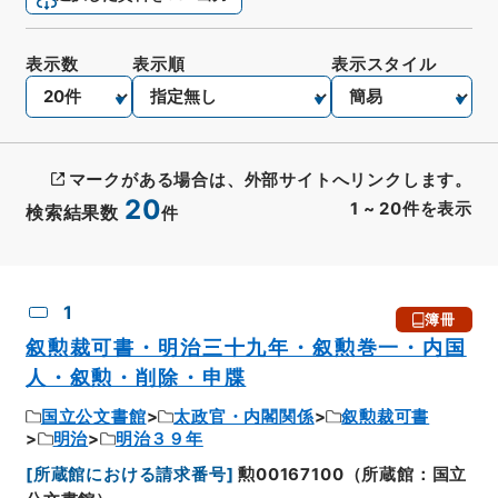
表示数
表示順
表示スタイル
マークがある場合は、外部サイトへリンクします。
20
1
~
20
件を表示
検索結果数
件
CSV出力
No.
概要情報
画像等
1
簿冊
叙勲裁可書・明治三十九年・叙勲巻一・内国
人・叙勲・削除・申牒
国立公文書館
太政官・内閣関係
叙勲裁可書
明治
明治３９年
[
所蔵館における請求番号
]
勲00167100（所蔵館：国立