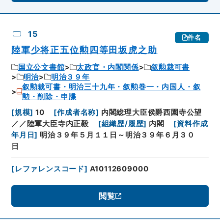
15
件名
陸軍少将正五位勲四等田坂虎之助
国立公文書館
太政官・内閣関係
叙勲裁可書
明治
明治３９年
叙勲裁可書・明治三十九年・叙勲巻一・内国人・叙
勲・削除・申牒
[
規模
]
10
[
作成者名称
]
内閣総理大臣侯爵西園寺公望
／／陸軍大臣寺内正毅
[
組織歴/履歴
]
内閣
[
資料作成
年月日
]
明治３９年５月１１日～明治３９年６月３０
日
[
レファレンスコード
]
A10112609000
閲覧