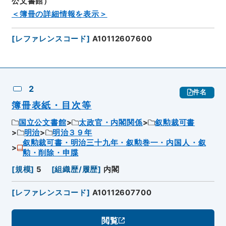
公文書館）
＜簿冊の詳細情報を表示＞
[
レファレンスコード
]
A10112607600
2
件名
簿冊表紙・目次等
国立公文書館
太政官・内閣関係
叙勲裁可書
明治
明治３９年
叙勲裁可書・明治三十九年・叙勲巻一・内国人・叙
勲・削除・申牒
[
規模
]
5
[
組織歴/履歴
]
内閣
[
レファレンスコード
]
A10112607700
閲覧