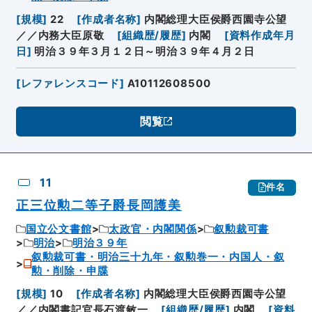
[
規模
]
22
[
作成者名称
]
内閣総理大臣侯爵西園寺公望
／／内務大臣原敬
[
組織歴/履歴
]
内閣
[
資料作成年月
日
]
明治３９年３月１２日～明治３９年４月２日
[
レファレンスコード
]
A10112608500
閲覧
11
件名
正三位勲二等子爵長岡護美
国立公文書館
太政官・内閣関係
叙勲裁可書
明治
明治３９年
叙勲裁可書・明治三十九年・叙勲巻一・内国人・叙
勲・削除・申牒
[
規模
]
10
[
作成者名称
]
内閣総理大臣侯爵西園寺公望
／／内閣書記官長石渡敏一
[
組織歴/履歴
]
内閣
[
資料