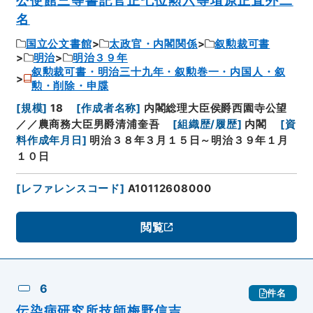
公使館三等書記官正七位勲六等埴原正直外二
名
国立公文書館
太政官・内閣関係
叙勲裁可書
明治
明治３９年
叙勲裁可書・明治三十九年・叙勲巻一・内国人・叙
勲・削除・申牒
[
規模
]
18
[
作成者名称
]
内閣総理大臣侯爵西園寺公望
／／農商務大臣男爵清浦奎吾
[
組織歴/履歴
]
内閣
[
資
料作成年月日
]
明治３８年３月１５日～明治３９年１月
１０日
[
レファレンスコード
]
A10112608000
閲覧
6
件名
伝染病研究所技師梅野信吉