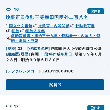
16
件名
検事正四位勲三等横田国臣外二百八名
国立公文書館
太政官・内閣関係
叙勲裁可書
明治
明治３９年
叙勲裁可書・明治三十九年・叙勲巻一・内国人・叙
勲・削除・申牒
[
規模
]
28
[
作成者名称
]
内閣総理大臣侯爵西園寺公望
[
組織歴/履歴
]
内閣
[
資料作成年月日
]
明治３９年６月
２８日～明治３９年６月３０日
[
レファレンスコード
]
A10112609100
閲覧
17
件名