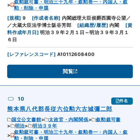
叙勲裁可書・明治三十九年・叙勲巻一・内国人・叙
勲・削除・申牒
[
規模
]
9
[
作成者名称
]
内閣総理大臣侯爵西園寺公望／
／大蔵大臣法学博士阪谷芳郎
[
組織歴/履歴
]
内閣
[
資
料作成年月日
]
明治３９年２月１日～明治３９年３月１
６日
[
レファレンスコード
]
A10112608400
閲覧
10
件名
熊本県八代郡長従六位勲六古城彌二郎
国立公文書館
太政官・内閣関係
叙勲裁可書
明治
明治３９年
叙勲裁可書・明治三十九年・叙勲巻一・内国人・叙
勲・削除・申牒