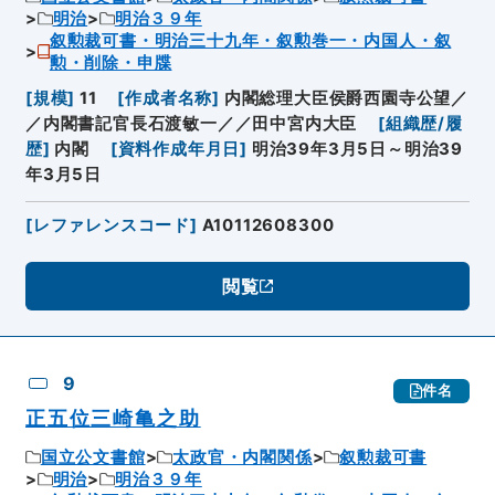
明治
明治３９年
叙勲裁可書・明治三十九年・叙勲巻一・内国人・叙
勲・削除・申牒
[
規模
]
11
[
作成者名称
]
内閣総理大臣侯爵西園寺公望／
／内閣書記官長石渡敏一／／田中宮内大臣
[
組織歴/履
歴
]
内閣
[
資料作成年月日
]
明治39年3月5日～明治39
年3月5日
[
レファレンスコード
]
A10112608300
閲覧
9
件名
正五位三崎亀之助
国立公文書館
太政官・内閣関係
叙勲裁可書
明治
明治３９年