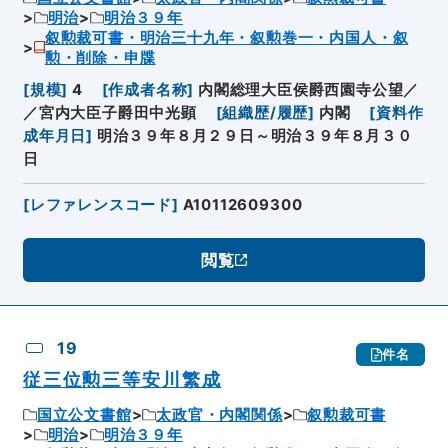
明治
明治３９年
叙勲裁可書・明治三十九年・叙勲巻一・内国人・叙
勲・削除・申牒
[
規模
]
4
[
作成者名称
]
内閣総理大臣侯爵西園寺公望／
／宮内大臣子爵田中光顕
[
組織歴/履歴
]
内閣
[
資料作
成年月日
]
明治３９年８月２９日～明治３９年８月３０
日
[
レファレンスコード
]
A10112609300
閲覧
19
件名
従三位勲三等安川繁成
国立公文書館
太政官・内閣関係
叙勲裁可書
明治
明治３９年