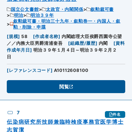
国立公文書館
太政官・内閣関係
叙勲裁可書
明治
明治３９年
叙勲裁可書・明治三十九年・叙勲巻一・内国人・叙
勲・削除・申牒
[
規模
]
58
[
作成者名称
]
内閣総理大臣侯爵西園寺公望
／／内務大臣男爵清浦奎吾
[
組織歴/履歴
]
内閣
[
資料
作成年月日
]
明治３９年１月４日～明治３９年２月２
日
[
レファレンスコード
]
A10112608100
閲覧
7
件名
伝染病研究所技師兼臨時検疫事務官医学博士
志賀潔