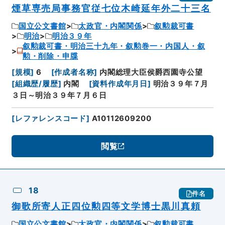
煙草専売局事務官従七位木崎延年外二十三名
国立公文書館
太政官・内閣関係
叙勲裁可書
明治
明治３９年
叙勲裁可書・明治三十九年・叙勲巻一・内国人・叙
勲・削除・申牒
[
規模
]
6
[
作成者名称
]
内閣総理大臣侯爵西園寺公望
[
組織歴/履歴
]
内閣
[
資料作成年月日
]
明治３９年７月
３日～明治３９年７月６日
[
レファレンスコード
]
A10112609200
閲覧
18
件名
御歌所寄人正四位勲四等文学博士黒川真頼
国立公文書館
太政官・内閣関係
叙勲裁可書