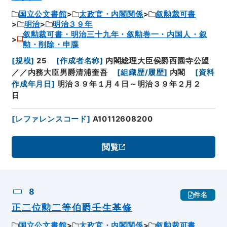
国立公文書館
太政官・内閣関係
叙勲裁可書
明治
明治３９年
叙勲裁可書・明治三十九年・叙勲巻一・内国人・叙
勲・削除・申牒
[
規模
]
25
[
作成者名称
]
内閣総理大臣侯爵西園寺公望
／／内務大臣男爵清浦奎吾
[
組織歴/履歴
]
内閣
[
資料
作成年月日
]
明治３９年１月４日～明治３９年２月２
日
[
レファレンスコード
]
A10112608200
閲覧
8
件名
正二位勲二等伯爵壬生基修
国立公文書館
太政官・内閣関係
叙勲裁可書