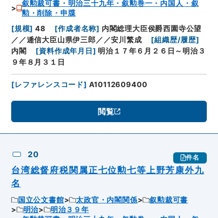
叙勲裁可書・明治三十九年・叙勲巻一・内国人・叙
勲・削除・申牒
[
規模
]
48
[
作成者名称
]
内閣総理大臣侯爵西園寺公望
／／逓信大臣山県伊三郎／／安川繁成
[
組織歴/履歴
]
内閣
[
資料作成年月日
]
明治１７年６月２６日～明治３
９年８月３１日
[
レファレンスコード
]
A10112609400
閲覧
20
件名
台湾総督府税関属正七位勲七等上野芳康外九
名
国立公文書館
太政官・内閣関係
叙勲裁可書
明治
明治３９年