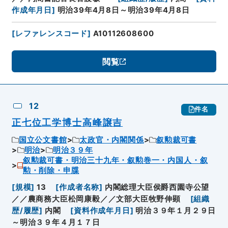
作成年月日
]
明治39年4月8日～明治39年4月8日
[
レファレンスコード
]
A10112608600
閲覧
12
件名
正七位工学博士高峰譲吉
国立公文書館
太政官・内閣関係
叙勲裁可書
明治
明治３９年
叙勲裁可書・明治三十九年・叙勲巻一・内国人・叙
勲・削除・申牒
[
規模
]
13
[
作成者名称
]
内閣総理大臣侯爵西園寺公望
／／農商務大臣松岡康毅／／文部大臣牧野伸顕
[
組織
歴/履歴
]
内閣
[
資料作成年月日
]
明治３９年１月２９日
～明治３９年４月１７日