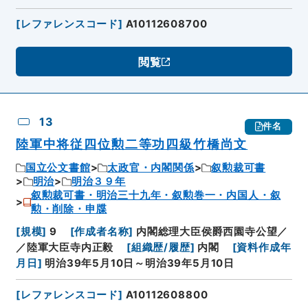
[
レファレンスコード
]
A10112608700
閲覧
13
件名
陸軍中将従四位勲二等功四級竹橋尚文
国立公文書館
太政官・内閣関係
叙勲裁可書
明治
明治３９年
叙勲裁可書・明治三十九年・叙勲巻一・内国人・叙
勲・削除・申牒
[
規模
]
9
[
作成者名称
]
内閣総理大臣侯爵西園寺公望／
／陸軍大臣寺内正毅
[
組織歴/履歴
]
内閣
[
資料作成年
月日
]
明治39年5月10日～明治39年5月10日
[
レファレンスコード
]
A10112608800