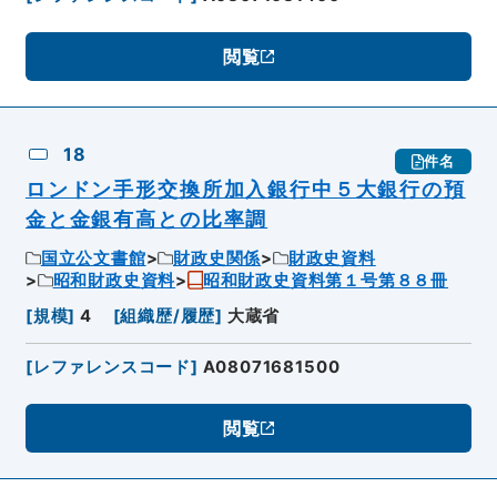
閲覧
18
件名
ロンドン手形交換所加入銀行中５大銀行の預
金と金銀有高との比率調
国立公文書館
財政史関係
財政史資料
昭和財政史資料
昭和財政史資料第１号第８８冊
[
規模
]
4
[
組織歴/履歴
]
大蔵省
[
レファレンスコード
]
A08071681500
閲覧