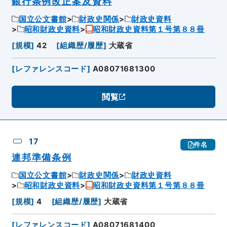
銀行条例改正案及資料
国立公文書館
財政史関係
財政史資料
昭和財政史資料
昭和財政史資料第１号第８８冊
[
規模
]
42
[
組織歴/履歴
]
大蔵省
[
レファレンスコード
]
A08071681300
閲覧
17
件名
連邦準備条例
国立公文書館
財政史関係
財政史資料
昭和財政史資料
昭和財政史資料第１号第８８冊
[
規模
]
4
[
組織歴/履歴
]
大蔵省
[
レファレンスコード
]
A08071681400