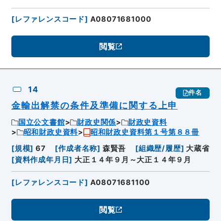
[
レファレンスコード
]
A08071681000
閲覧
14
件名
金輸出解禁の条件及準備に関する上申
国立公文書館
財政史関係
財政史資料
昭和財政史資料
昭和財政史資料第１号第８８冊
[
規模
]
67
[
作成者名称
]
森賢吾
[
組織歴/履歴
]
大蔵省
[
資料作成年月日
]
大正１４年９月～大正１４年９月
[
レファレンスコード
]
A08071681100
閲覧