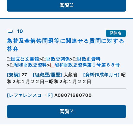
閲覧
10
件名
為替及金解禁問題等に関連せる質問に対する
答弁
国立公文書館
財政史関係
財政史資料
昭和財政史資料
昭和財政史資料第１号第８８冊
[
規模
]
27
[
組織歴/履歴
]
大蔵省
[
資料作成年月日
]
昭
和２年１月２２日～昭和２年１月２２日
[
レファレンスコード
]
A08071680700
閲覧