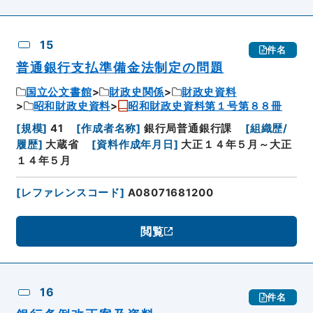
15
件名
普通銀行支払準備金法制定の問題
国立公文書館
財政史関係
財政史資料
昭和財政史資料
昭和財政史資料第１号第８８冊
[
規模
]
41
[
作成者名称
]
銀行局普通銀行課
[
組織歴/
履歴
]
大蔵省
[
資料作成年月日
]
大正１４年５月～大正
１４年５月
[
レファレンスコード
]
A08071681200
閲覧
16
件名