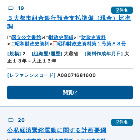
19
件名
３大都市組合銀行預金支払準備（現金）比率
調
国立公文書館
財政史関係
財政史資料
昭和財政史資料
昭和財政史資料第１号第８８冊
[
規模
]
2
[
組織歴/履歴
]
大蔵省
[
資料作成年月日
]
大
正１３年～大正１３年
[
レファレンスコード
]
A08071681600
閲覧
20
件名
公私経済緊縮運動に関する計画要綱