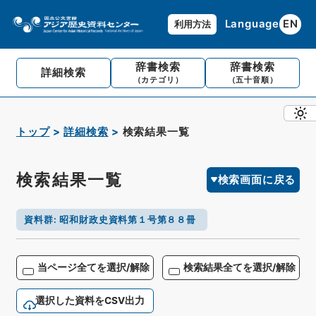
Language
EN
利用方法
辞書検索
辞書検索
詳細検索
（カテゴリ）
（五十音順）
トップ
詳細検索
検索結果一覧
検索結果一覧
検索画面に戻る
資料群
:
昭和財政史資料第１号第８８冊
当ページ全てを選択/解除
検索結果全てを選択/解除
選択した資料をCSV出力