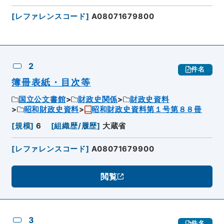
[
レファレンスコード
]
A08071679800
2
件名
簿冊表紙・目次等
国立公文書館
財政史関係
財政史資料
昭和財政史資料
昭和財政史資料第１号第８８冊
[
規模
]
6
[
組織歴/履歴
]
大蔵省
[
レファレンスコード
]
A08071679900
閲覧
3
件名