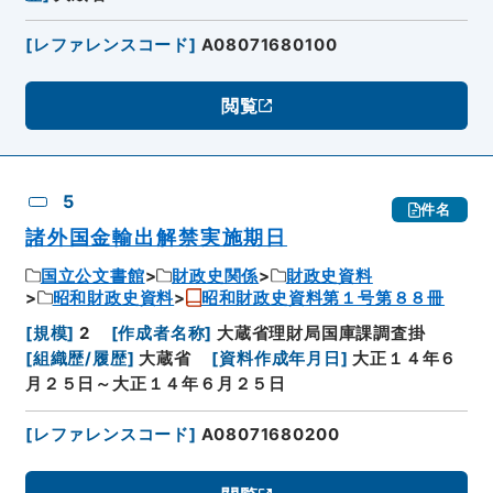
[
レファレンスコード
]
A08071680100
閲覧
5
件名
諸外国金輸出解禁実施期日
国立公文書館
財政史関係
財政史資料
昭和財政史資料
昭和財政史資料第１号第８８冊
[
規模
]
2
[
作成者名称
]
大蔵省理財局国庫課調査掛
[
組織歴/履歴
]
大蔵省
[
資料作成年月日
]
大正１４年６
月２５日～大正１４年６月２５日
[
レファレンスコード
]
A08071680200