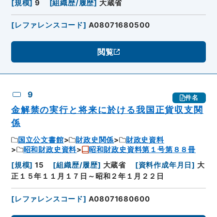
[
規模
]
9
[
組織歴/履歴
]
大蔵省
[
レファレンスコード
]
A08071680500
閲覧
9
件名
金解禁の実行と将来に於ける我国正貨収支関
係
国立公文書館
財政史関係
財政史資料
昭和財政史資料
昭和財政史資料第１号第８８冊
[
規模
]
15
[
組織歴/履歴
]
大蔵省
[
資料作成年月日
]
大
正１５年１１月１７日～昭和２年１月２２日
[
レファレンスコード
]
A08071680600