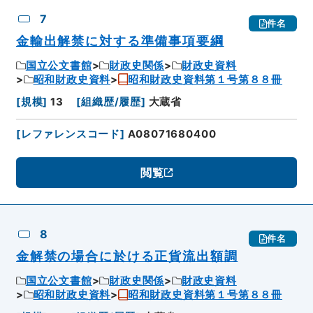
7
件名
金輸出解禁に対する準備事項要綱
国立公文書館
財政史関係
財政史資料
昭和財政史資料
昭和財政史資料第１号第８８冊
[
規模
]
13
[
組織歴/履歴
]
大蔵省
[
レファレンスコード
]
A08071680400
閲覧
8
件名
金解禁の場合に於ける正貨流出額調
国立公文書館
財政史関係
財政史資料
昭和財政史資料
昭和財政史資料第１号第８８冊