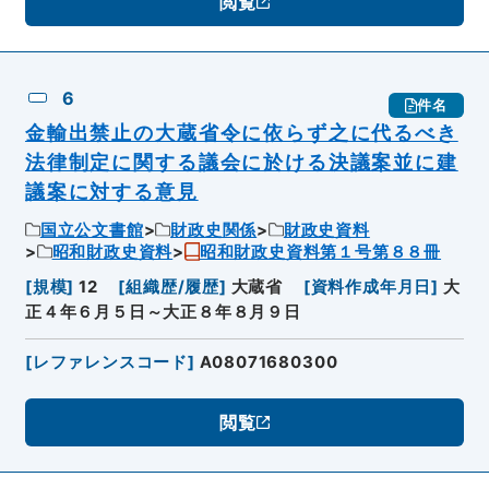
閲覧
6
件名
金輸出禁止の大蔵省令に依らず之に代るべき
法律制定に関する議会に於ける決議案並に建
議案に対する意見
国立公文書館
財政史関係
財政史資料
昭和財政史資料
昭和財政史資料第１号第８８冊
[
規模
]
12
[
組織歴/履歴
]
大蔵省
[
資料作成年月日
]
大
正４年６月５日～大正８年８月９日
[
レファレンスコード
]
A08071680300
閲覧