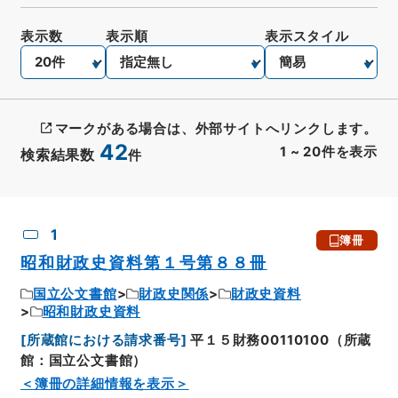
表示数
表示順
表示スタイル
マークがある場合は、外部サイトへリンクします。
42
1
~
20
件を表示
検索結果数
件
CSV出力
No.
概要情報
画像等
1
簿冊
昭和財政史資料第１号第８８冊
国立公文書館
財政史関係
財政史資料
昭和財政史資料
[
所蔵館における請求番号
]
平１５財務00110100（所蔵
館：国立公文書館）
＜簿冊の詳細情報を表示＞