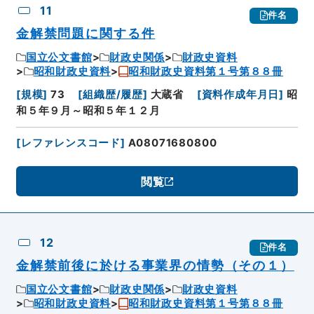
11
件名
金解禁問題に関する件
国立公文書館
財政史関係
財政史資料
昭和財政史資料
昭和財政史資料第１号第８８冊
[
規模
]
73
[
組織歴/履歴
]
大蔵省
[
資料作成年月日
]
昭
和５年９月～昭和５年１２月
[
レファレンスコード
]
A08071680800
閲覧
12
件名
金解禁前後に於ける事業界の情勢（その１）
国立公文書館
財政史関係
財政史資料
昭和財政史資料
昭和財政史資料第１号第８８冊