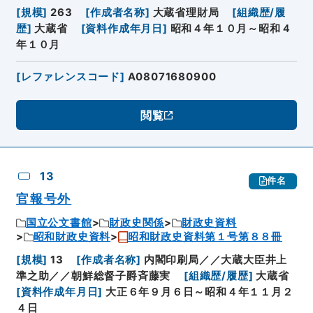
[
規模
]
263
[
作成者名称
]
大蔵省理財局
[
組織歴/履
歴
]
大蔵省
[
資料作成年月日
]
昭和４年１０月～昭和４
年１０月
[
レファレンスコード
]
A08071680900
閲覧
13
件名
官報号外
国立公文書館
財政史関係
財政史資料
昭和財政史資料
昭和財政史資料第１号第８８冊
[
規模
]
13
[
作成者名称
]
内閣印刷局／／大蔵大臣井上
準之助／／朝鮮総督子爵斉藤実
[
組織歴/履歴
]
大蔵省
[
資料作成年月日
]
大正６年９月６日～昭和４年１１月２
４日