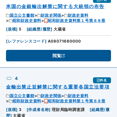
米国の金銀輸出解禁に関する大統領の布告
国立公文書館
財政史関係
財政史資料
昭和財政史資料
昭和財政史資料第１号第８８冊
[
規模
]
5
[
組織歴/履歴
]
大蔵省
[
レファレンスコード
]
A08071680000
閲覧
4
件名
金輸出禁止並解禁に関する重要各国立法要項
国立公文書館
財政史関係
財政史資料
昭和財政史資料
昭和財政史資料第１号第８８冊
[
規模
]
3
[
作成者名称
]
理財局臨時調査課
[
組織歴/履
歴
]
大蔵省