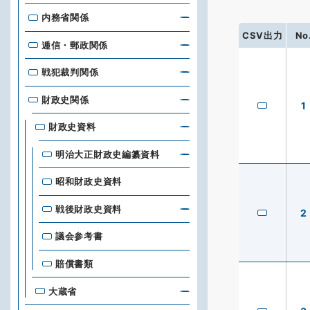
内務省関係
CSV出力
No
逓信・郵政関係
戦犯裁判関係
財政史関係
1
財政史資料
明治大正財政史編纂資料
昭和財政史資料
戦後財政史資料
2
議会参考書
賠償書類
大蔵省