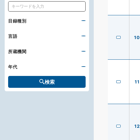
キーワード
目録種別
言語
10
所蔵機関
年代
検索
11
12