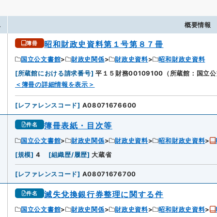
.
概要情報
昭和財政史資料第１号第８７冊
簿冊
国立公文書館
財政史関係
財政史資料
昭和財政史資料
[
所蔵館における請求番号
]
平１５財務00109100（所蔵館：国立
＜簿冊の詳細情報を表示＞
[
レファレンスコード
]
A08071676600
簿冊表紙・目次等
件名
国立公文書館
財政史関係
財政史資料
昭和財政史資料
[
規模
]
4
[
組織歴/履歴
]
大蔵省
[
レファレンスコード
]
A08071676700
滅失兌換銀行券整理に関する件
件名
国立公文書館
財政史関係
財政史資料
昭和財政史資料