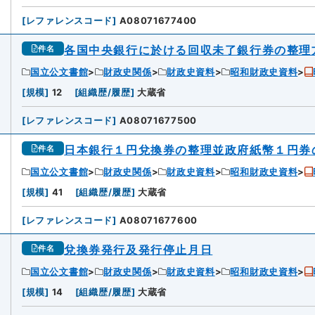
[
レファレンスコード
]
A08071677400
各国中央銀行に於ける回収未了銀行券の整理
件名
国立公文書館
財政史関係
財政史資料
昭和財政史資料
[
規模
]
12
[
組織歴/履歴
]
大蔵省
[
レファレンスコード
]
A08071677500
日本銀行１円兌換券の整理並政府紙幣１円券
件名
国立公文書館
財政史関係
財政史資料
昭和財政史資料
[
規模
]
41
[
組織歴/履歴
]
大蔵省
[
レファレンスコード
]
A08071677600
兌換券発行及発行停止月日
件名
国立公文書館
財政史関係
財政史資料
昭和財政史資料
[
規模
]
14
[
組織歴/履歴
]
大蔵省