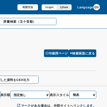
Language
EN
利用方法
Light
Dark
辞書検索
（五十音順）
印刷用ページ
検索画面に戻る
択した資料をCSV出力
表示順
表示スタイル
マークがある場合は、外部サイトへリンクします。