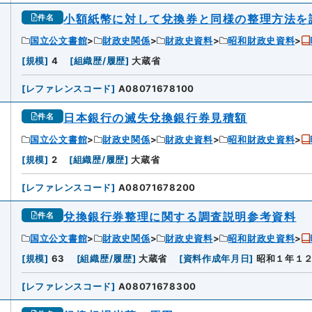
小額紙幣に対して兌換券と同様の整理方法を
件名
国立公文書館
財政史関係
財政史資料
昭和財政史資料
[
規模
]
4
[
組織歴/履歴
]
大蔵省
[
レファレンスコード
]
A08071678100
日本銀行の滅失兌換銀行券見積額
件名
国立公文書館
財政史関係
財政史資料
昭和財政史資料
[
規模
]
2
[
組織歴/履歴
]
大蔵省
[
レファレンスコード
]
A08071678200
兌換銀行券整理に関する調査説明参考資料
件名
国立公文書館
財政史関係
財政史資料
昭和財政史資料
[
規模
]
63
[
組織歴/履歴
]
大蔵省
[
資料作成年月日
]
昭和１年１
[
レファレンスコード
]
A08071678300