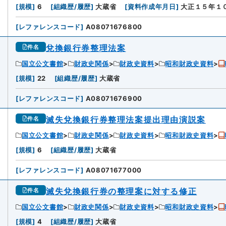
[
規模
]
6
[
組織歴/履歴
]
大蔵省
[
資料作成年月日
]
大正１５年１
[
レファレンスコード
]
A08071676800
兌換銀行券整理法案
件名
国立公文書館
財政史関係
財政史資料
昭和財政史資料
[
規模
]
22
[
組織歴/履歴
]
大蔵省
[
レファレンスコード
]
A08071676900
滅失兌換銀行券整理法案提出理由演説案
件名
国立公文書館
財政史関係
財政史資料
昭和財政史資料
[
規模
]
6
[
組織歴/履歴
]
大蔵省
[
レファレンスコード
]
A08071677000
滅失兌換銀行券の整理案に対する修正
件名
国立公文書館
財政史関係
財政史資料
昭和財政史資料
[
規模
]
4
[
組織歴/履歴
]
大蔵省