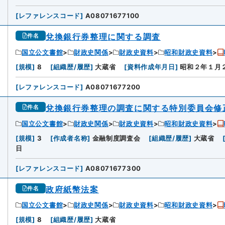
[
レファレンスコード
]
A08071677100
兌換銀行券整理に関する調査
件名
国立公文書館
財政史関係
財政史資料
昭和財政史資料
[
規模
]
8
[
組織歴/履歴
]
大蔵省
[
資料作成年月日
]
昭和２年１月
[
レファレンスコード
]
A08071677200
兌換銀行券整理の調査に関する特別委員会修
件名
国立公文書館
財政史関係
財政史資料
昭和財政史資料
[
規模
]
3
[
作成者名称
]
金融制度調査会
[
組織歴/履歴
]
大蔵省
日
[
レファレンスコード
]
A08071677300
政府紙幣法案
件名
国立公文書館
財政史関係
財政史資料
昭和財政史資料
[
規模
]
8
[
組織歴/履歴
]
大蔵省