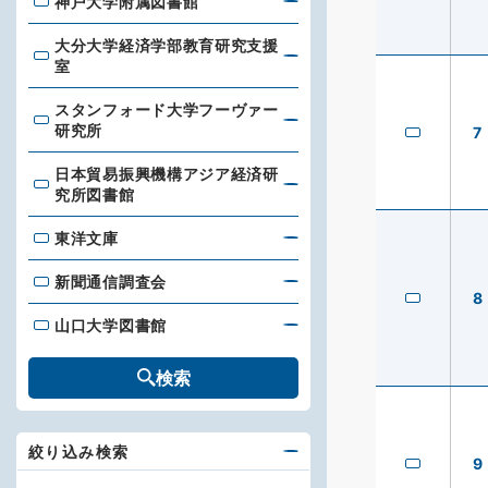
神戸大学附属図書館
神戸大学附属図書館
大分大学経済学部教育研究支援
大分大学経済学部教育研究支援室
室
スタンフォード大学フーヴァー
スタンフォード大学フーヴァー研究所
研究所
7
日本貿易振興機構アジア経済研
日本貿易振興機構アジア経済研究所図書館
究所図書館
東洋文庫
東洋文庫
新聞通信調査会
新聞通信調査会
8
山口大学図書館
山口大学図書館
検索
絞り込み検索
9