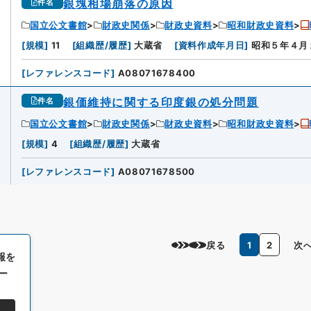
銀塊相場崩落の原因
件名
国立公文書館
財政史関係
財政史資料
昭和財政史資料
[
規模
]
11
[
組織歴/履歴
]
大蔵省
[
資料作成年月日
]
昭和５年４月
[
レファレンスコード
]
A08071678400
銀価維持に関する印度銀の処分問題
件名
国立公文書館
財政史関係
財政史資料
昭和財政史資料
0
[
規模
]
4
[
組織歴/履歴
]
大蔵省
[
レファレンスコード
]
A08071678500
戻る
1
2
次
報を
ー