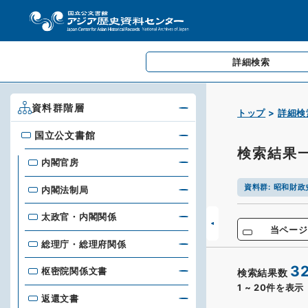
詳細検索
資料群階層
トップ
詳細検
国立公文書館
国立公文書館
検索結果
内閣官房
資料群
:
昭和財政
内閣法制局
太政官・内閣関係
当ページ
総理庁・総理府関係
3
枢密院関係文書
検索結果数
1
~
20
件を表示
返還文書