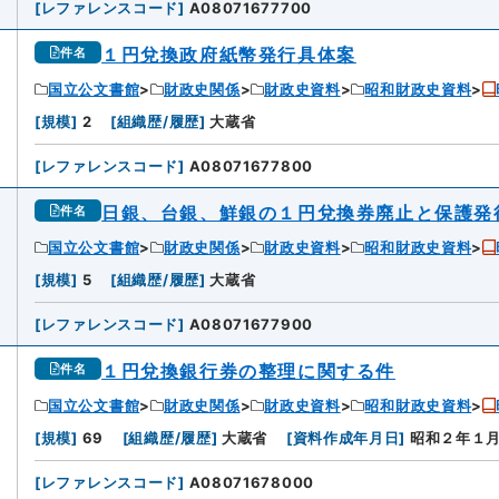
[
レファレンスコード
]
A08071677700
１円兌換政府紙幣発行具体案
件名
国立公文書館
財政史関係
財政史資料
昭和財政史資料
[
規模
]
2
[
組織歴/履歴
]
大蔵省
[
レファレンスコード
]
A08071677800
日銀、台銀、鮮銀の１円兌換券廃止と保護発
件名
国立公文書館
財政史関係
財政史資料
昭和財政史資料
[
規模
]
5
[
組織歴/履歴
]
大蔵省
[
レファレンスコード
]
A08071677900
１円兌換銀行券の整理に関する件
件名
国立公文書館
財政史関係
財政史資料
昭和財政史資料
[
規模
]
69
[
組織歴/履歴
]
大蔵省
[
資料作成年月日
]
昭和２年１
[
レファレンスコード
]
A08071678000