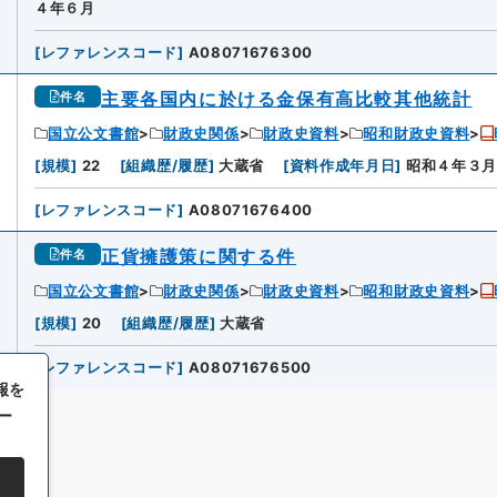
４年６月
[
レファレンスコード
]
A08071676300
主要各国内に於ける金保有高比較其他統計
件名
国立公文書館
財政史関係
財政史資料
昭和財政史資料
[
規模
]
22
[
組織歴/履歴
]
大蔵省
[
資料作成年月日
]
昭和４年３
[
レファレンスコード
]
A08071676400
正貨擁護策に関する件
件名
国立公文書館
財政史関係
財政史資料
昭和財政史資料
[
規模
]
20
[
組織歴/履歴
]
大蔵省
[
レファレンスコード
]
A08071676500
報を
ー