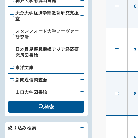
神戸大学附属図書館
神戸大学附属図書館
6
大分大学経済学部教育研究支援
大分大学経済学部教育研究支援室
室
スタンフォード大学フーヴァー
スタンフォード大学フーヴァー研究所
研究所
日本貿易振興機構アジア経済研
7
日本貿易振興機構アジア経済研究所図書館
究所図書館
東洋文庫
東洋文庫
新聞通信調査会
新聞通信調査会
山口大学図書館
山口大学図書館
8
検索
絞り込み検索
9