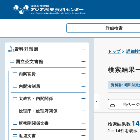
詳細検索
資料群階層
トップ
詳細検
国立公文書館
国立公文書館
検索結果
内閣官房
資料群
:
昭和財政
内閣法制局
太政官・内閣関係
当ページ
総理庁・総理府関係
14
枢密院関係文書
検索結果数
1
~
14
件を表示
返還文書