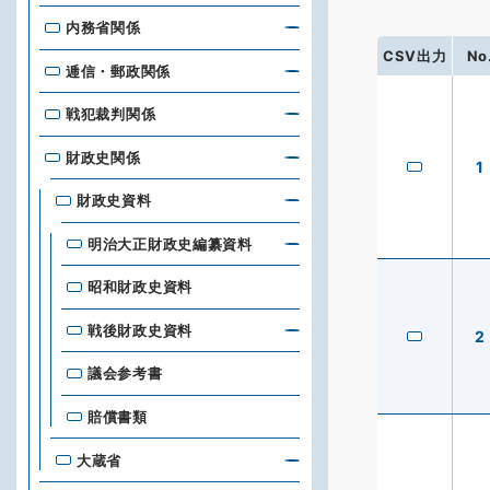
内務省関係
CSV出力
No
逓信・郵政関係
戦犯裁判関係
財政史関係
1
財政史資料
明治大正財政史編纂資料
昭和財政史資料
戦後財政史資料
2
議会参考書
賠償書類
大蔵省