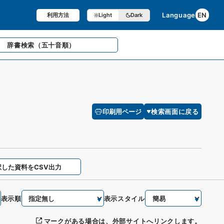
Language
EN
利用方法
Light
Dark
辞書検索
（五十音順）
印刷用ページ
検索画面に戻る
択した資料をCSV出力
表示順
表示スタイル
マークがある場合は、外部サイトへリンクします。