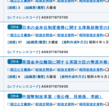
国立公文書館
財政史関係
財政史資料
昭和財政史資料
[
規模
]
3
[
組織歴/履歴
]
大蔵省
[
レファレンスコード
]
A08071675700
日本の金本位制度復帰に関する津島財務官の
件名
国立公文書館
財政史関係
財政史資料
昭和財政史資料
[
規模
]
57
[
組織歴/履歴
]
大蔵省
[
資料作成年月日
]
昭和５年１
[
レファレンスコード
]
A08071675800
英国金本位離脱に関する英国大臣の幣原外務
件名
国立公文書館
財政史関係
財政史資料
昭和財政史資料
[
規模
]
6
[
組織歴/履歴
]
大蔵省
[
資料作成年月日
]
昭和６年９月
[
レファレンスコード
]
A08071675900
中国幣制改革案（張公権、貝淞孫、李銘）
件名
国立公文書館
財政史関係
財政史資料
昭和財政史資料