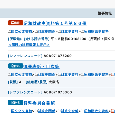
.
概要情報
昭和財政史資料第１号第８６冊
簿冊
国立公文書館
財政史関係
財政史資料
昭和財政史資料
[
所蔵館における請求番号
]
平１５財務00108100（所蔵館：国立
＜簿冊の詳細情報を表示＞
[
レファレンスコード
]
A08071675200
簿冊表紙・目次等
件名
国立公文書館
財政史関係
財政史資料
昭和財政史資料
[
規模
]
4
[
組織歴/履歴
]
大蔵省
[
レファレンスコード
]
A08071675300
貨幣委員会書類
件名
国立公文書館
財政史関係
財政史資料
昭和財政史資料