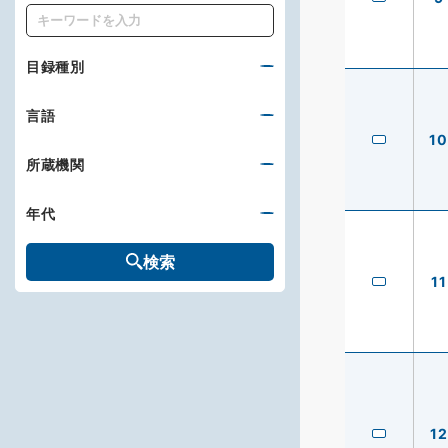
キーワード
目録種別
言語
10
所蔵機関
年代
検索
11
12