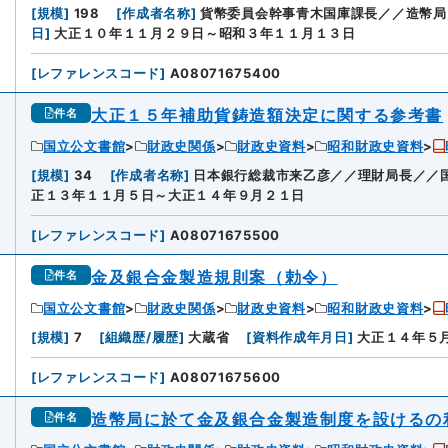
[
規模
]
198
[
作成者名称
]
貨幣委員会幹事青木国庫課長／／造幣局
日
]
大正１０年１１月２９日～昭和３年１１月１３日
[
レファレンスコード
]
A08071675400
大正１５年補助貨鋳造額決定に関する参考書
件名
国立公文書館
財政史関係
財政史資料
昭和財政史資料
[
規模
]
34
[
作成者名称
]
日本銀行総裁市来乙彦／／理財局長／／
正１３年１１月５日～大正１４年９月２１日
[
レファレンスコード
]
A08071675500
金及銀合金製造規則案（勅令）
件名
国立公文書館
財政史関係
財政史資料
昭和財政史資料
[
規模
]
7
[
組織歴/履歴
]
大蔵省
[
資料作成年月日
]
大正１４年５
[
レファレンスコード
]
A08071675600
造幣局に於て金及銀合金製造制度を設けるの
件名