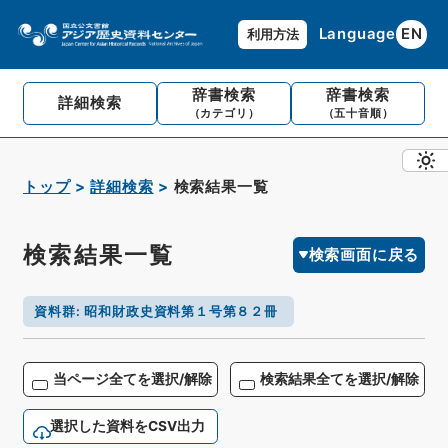
Language
EN
利用方法
辞書検索
辞書検索
詳細検索
（カテゴリ）
（五十音順）
トップ
詳細検索
検索結果一覧
検索結果一覧
検索画面に戻る
資料群
:
昭和財政史資料第１号第８２冊
当ページ全てを選択/解除
検索結果全てを選択/解除
選択した資料をCSV出力