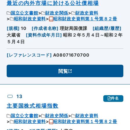
最近の内外市場に於ける公社債相場
国立公文書館
財政史関係
財政史資料
昭和財政史資料
昭和財政史資料第１号第８２冊
[
規模
]
10
[
作成者名称
]
理財局国債課
[
組織歴/履歴
]
大蔵省
[
資料作成年月日
]
昭和２年５月４日～昭和２年
５月４日
[
レファレンスコード
]
A08071670700
閲覧
13
件名
主要国株式相場指数
国立公文書館
財政史関係
財政史資料
昭和財政史資料
昭和財政史資料第１号第８２冊