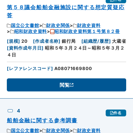
第５８議会船舶金融施設に関する想定質疑応
答
国立公文書館
財政史関係
財政史資料
昭和財政史資料
昭和財政史資料第１号第８２冊
[
規模
]
20
[
作成者名称
]
銀行局
[
組織歴/履歴
]
大蔵省
[
資料作成年月日
]
昭和５年３月２４日～昭和５年３月２
４日
[
レファレンスコード
]
A08071669800
閲覧
4
件名
船舶金融に関する参考調書
国立公文書館
財政史関係
財政史資料