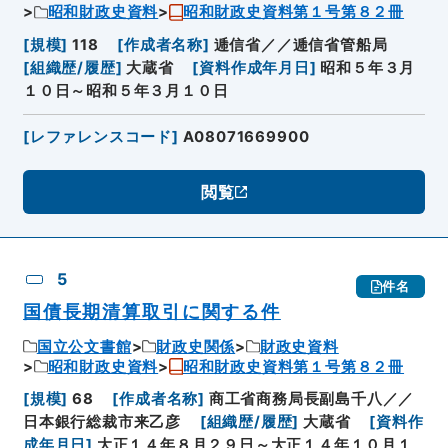
昭和財政史資料
昭和財政史資料第１号第８２冊
[
規模
]
118
[
作成者名称
]
逓信省／／逓信省管船局
[
組織歴/履歴
]
大蔵省
[
資料作成年月日
]
昭和５年３月
１０日～昭和５年３月１０日
[
レファレンスコード
]
A08071669900
閲覧
5
件名
国債長期清算取引に関する件
国立公文書館
財政史関係
財政史資料
昭和財政史資料
昭和財政史資料第１号第８２冊
[
規模
]
68
[
作成者名称
]
商工省商務局長副島千八／／
日本銀行総裁市来乙彦
[
組織歴/履歴
]
大蔵省
[
資料作
成年月日
]
大正１４年８月２９日～大正１４年１０月１