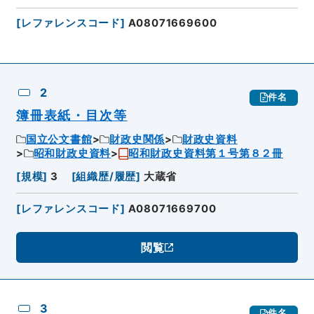
[
レファレンスコード
]
A08071669600
2
件名
簿冊表紙・目次等
国立公文書館
財政史関係
財政史資料
昭和財政史資料
昭和財政史資料第１号第８２冊
[
規模
]
3
[
組織歴/履歴
]
大蔵省
[
レファレンスコード
]
A08071669700
閲覧
3
件名