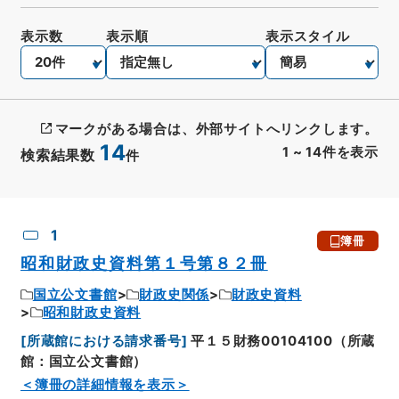
表示数
表示順
表示スタイル
マークがある場合は、外部サイトへリンクします。
14
1
~
14
件を表示
検索結果数
件
CSV出力
No.
概要情報
画像等
1
簿冊
昭和財政史資料第１号第８２冊
国立公文書館
財政史関係
財政史資料
昭和財政史資料
[
所蔵館における請求番号
]
平１５財務00104100（所蔵
館：国立公文書館）
＜簿冊の詳細情報を表示＞