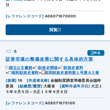
日
[
レファレンスコード
]
A08071670000
閲覧
6
件名
証券市場の整備改善に関する具体的方策
国立公文書館
財政史関係
財政史資料
昭和財政史資料
昭和財政史資料第１号第８２冊
[
規模
]
18
[
作成者名称
]
金融制度調査準備委員会臨時
委員
[
組織歴/履歴
]
大蔵省
[
資料作成年月日
]
大正１
５年９月６日～大正１５年９月６日
[
レファレンスコード
]
A08071670100