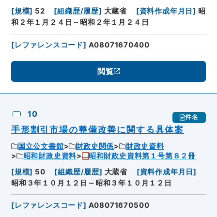
[
規模
]
52
[
組織歴/履歴
]
大蔵省
[
資料作成年月日
]
昭
和２年１月２４日～昭和２年１月２４日
[
レファレンスコード
]
A08071670400
閲覧
10
件名
手形割引市場の整備改善に関する具体案
国立公文書館
財政史関係
財政史資料
昭和財政史資料
昭和財政史資料第１号第８２冊
[
規模
]
50
[
組織歴/履歴
]
大蔵省
[
資料作成年月日
]
昭和３年１０月１２日～昭和３年１０月１２日
[
レファレンスコード
]
A08071670500