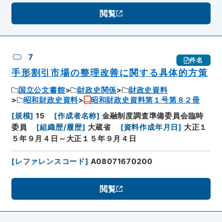
閲覧
7
件名
手形割引市場の整理改善に関する具体的方策
国立公文書館
財政史関係
財政史資料
昭和財政史資料
昭和財政史資料第１号第８２冊
[
規模
]
15
[
作成者名称
]
金融制度調査準備委員会臨時
委員
[
組織歴/履歴
]
大蔵省
[
資料作成年月日
]
大正１
５年９月４日～大正１５年９月４日
[
レファレンスコード
]
A08071670200
閲覧