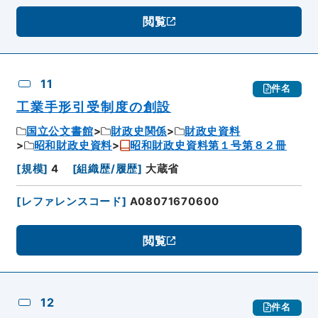
閲覧
11
件名
工業手形引受制度の創設
国立公文書館
財政史関係
財政史資料
昭和財政史資料
昭和財政史資料第１号第８２冊
[
規模
]
4
[
組織歴/履歴
]
大蔵省
[
レファレンスコード
]
A08071670600
閲覧
12
件名