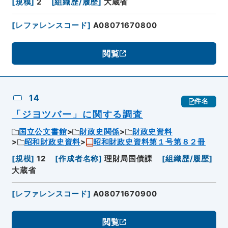
[
規模
]
2
[
組織歴/履歴
]
大蔵省
[
レファレンスコード
]
A08071670800
閲覧
14
件名
「ジヨツバー」に関する調査
国立公文書館
財政史関係
財政史資料
昭和財政史資料
昭和財政史資料第１号第８２冊
[
規模
]
12
[
作成者名称
]
理財局国債課
[
組織歴/履歴
]
大蔵省
[
レファレンスコード
]
A08071670900
閲覧