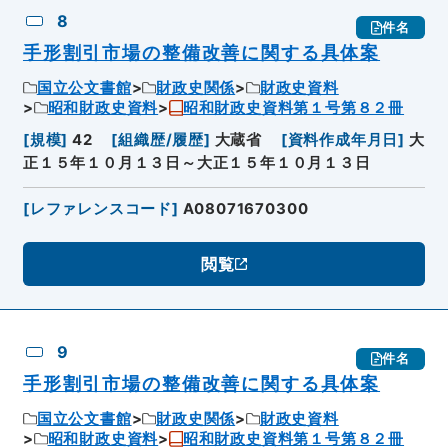
8
件名
手形割引市場の整備改善に関する具体案
国立公文書館
財政史関係
財政史資料
昭和財政史資料
昭和財政史資料第１号第８２冊
[
規模
]
42
[
組織歴/履歴
]
大蔵省
[
資料作成年月日
]
大
正１５年１０月１３日～大正１５年１０月１３日
[
レファレンスコード
]
A08071670300
閲覧
9
件名
手形割引市場の整備改善に関する具体案
国立公文書館
財政史関係
財政史資料
昭和財政史資料
昭和財政史資料第１号第８２冊