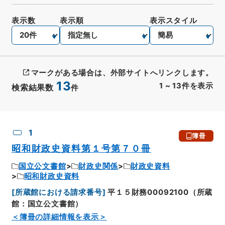
表示数
表示順
表示スタイル
マークがある場合は、外部サイトへリンクします。
13
1
~
13
件を表示
検索結果数
件
CSV出力
No.
概要情報
画像等
1
簿冊
昭和財政史資料第１号第７０冊
国立公文書館
財政史関係
財政史資料
昭和財政史資料
[
所蔵館における請求番号
]
平１５財務00092100（所蔵
館：国立公文書館）
＜簿冊の詳細情報を表示＞