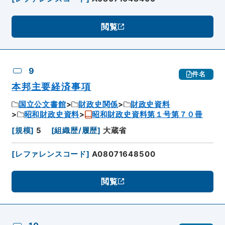
閲覧
9
件名
本邦主要経済事項
国立公文書館
財政史関係
財政史資料
昭和財政史資料
昭和財政史資料第１号第７０冊
[
規模
]
5
[
組織歴/履歴
]
大蔵省
[
レファレンスコード
]
A08071648500
閲覧