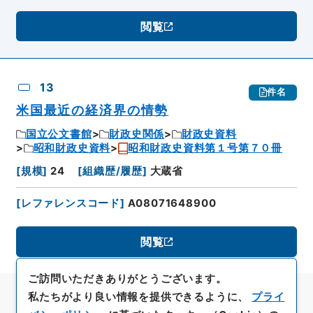
閲覧
13
件名
米国最近の経済界の情勢
国立公文書館
財政史関係
財政史資料
昭和財政史資料
昭和財政史資料第１号第７０冊
[
規模
]
24
[
組織歴/履歴
]
大蔵省
[
レファレンスコード
]
A08071648900
閲覧
ご訪問いただきありがとうございます。
私たちがより良い情報を提供できるように、
プライ