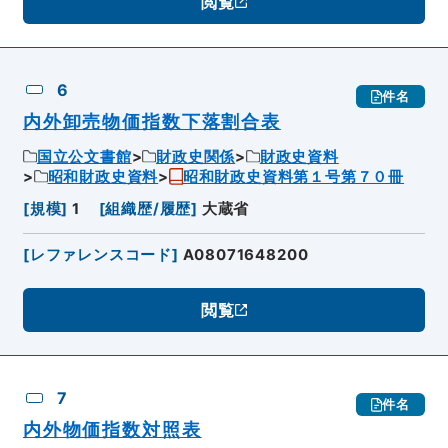
閲覧
6
件名
内外卸売物価指数下落割合表
国立公文書館
財政史関係
財政史資料
昭和財政史資料
昭和財政史資料第１号第７０冊
[
規模
]
1
[
組織歴/履歴
]
大蔵省
[
レファレンスコード
]
A08071648200
閲覧
7
件名
内外物価指数対照表