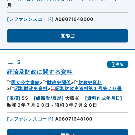
月
[
レファレンスコード
]
A08071648000
閲覧
5
件名
経済及財政に関する資料
国立公文書館
財政史関係
財政史資料
昭和財政史資料
昭和財政史資料第１号第７０冊
[
規模
]
55
[
組織歴/履歴
]
大蔵省
[
資料作成年月日
]
昭和３年７月２０日～昭和３年７月２０日
[
レファレンスコード
]
A08071648100