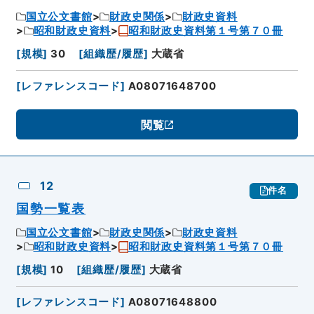
国立公文書館
財政史関係
財政史資料
昭和財政史資料
昭和財政史資料第１号第７０冊
[
規模
]
30
[
組織歴/履歴
]
大蔵省
[
レファレンスコード
]
A08071648700
閲覧
12
件名
国勢一覧表
国立公文書館
財政史関係
財政史資料
昭和財政史資料
昭和財政史資料第１号第７０冊
[
規模
]
10
[
組織歴/履歴
]
大蔵省
[
レファレンスコード
]
A08071648800