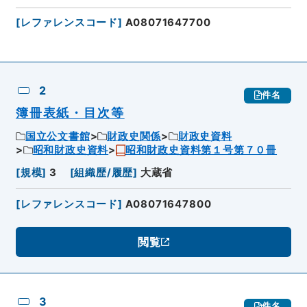
[
レファレンスコード
]
A08071647700
2
件名
簿冊表紙・目次等
国立公文書館
財政史関係
財政史資料
昭和財政史資料
昭和財政史資料第１号第７０冊
[
規模
]
3
[
組織歴/履歴
]
大蔵省
[
レファレンスコード
]
A08071647800
閲覧
3
件名