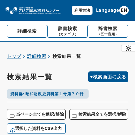
Language
EN
利用方法
辞書検索
辞書検索
詳細検索
（カテゴリ）
（五十音順）
トップ
詳細検索
検索結果一覧
検索結果一覧
検索画面に戻る
資料群
:
昭和財政史資料第１号第７０冊
当ページ全てを選択/解除
検索結果全てを選択/解除
選択した資料をCSV出力