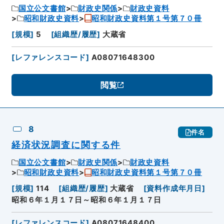
国立公文書館
財政史関係
財政史資料
昭和財政史資料
昭和財政史資料第１号第７０冊
[
規模
]
5
[
組織歴/履歴
]
大蔵省
[
レファレンスコード
]
A08071648300
閲覧
8
件名
経済状況調査に関する件
国立公文書館
財政史関係
財政史資料
昭和財政史資料
昭和財政史資料第１号第７０冊
[
規模
]
114
[
組織歴/履歴
]
大蔵省
[
資料作成年月日
]
昭和６年１月１７日～昭和６年１月１７日
[
レファレンスコード
]
A08071648400