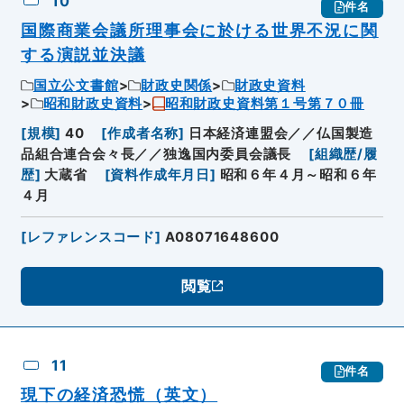
10
件名
国際商業会議所理事会に於ける世界不況に関
する演説並決議
国立公文書館
財政史関係
財政史資料
昭和財政史資料
昭和財政史資料第１号第７０冊
[
規模
]
40
[
作成者名称
]
日本経済連盟会／／仏国製造
品組合連合会々長／／独逸国内委員会議長
[
組織歴/履
歴
]
大蔵省
[
資料作成年月日
]
昭和６年４月～昭和６年
４月
[
レファレンスコード
]
A08071648600
閲覧
11
件名
現下の経済恐慌（英文）