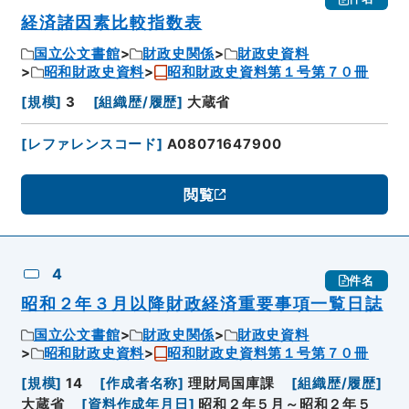
経済諸因素比較指数表
国立公文書館
財政史関係
財政史資料
昭和財政史資料
昭和財政史資料第１号第７０冊
[
規模
]
3
[
組織歴/履歴
]
大蔵省
[
レファレンスコード
]
A08071647900
閲覧
4
件名
昭和２年３月以降財政経済重要事項一覧日誌
国立公文書館
財政史関係
財政史資料
昭和財政史資料
昭和財政史資料第１号第７０冊
[
規模
]
14
[
作成者名称
]
理財局国庫課
[
組織歴/履歴
]
大蔵省
[
資料作成年月日
]
昭和２年５月～昭和２年５