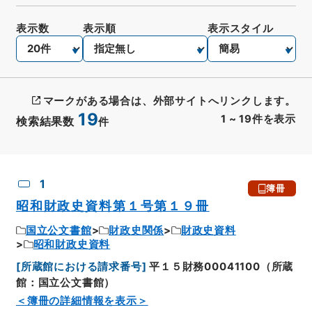
表示数
表示順
表示スタイル
マークがある場合は、外部サイトへリンクします。
19
1
~
19
件を表示
検索結果数
件
CSV出力
No.
概要情報
画像等
1
簿冊
昭和財政史資料第１号第１９冊
国立公文書館
財政史関係
財政史資料
昭和財政史資料
[
所蔵館における請求番号
]
平１５財務00041100（所蔵
館：国立公文書館）
＜簿冊の詳細情報を表示＞