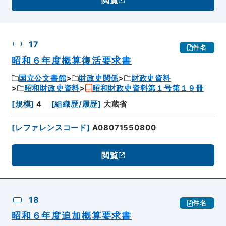
17
件名
昭和６年度概算復活要求書
国立公文書館
財政史関係
財政史資料
昭和財政史資料
昭和財政史資料第１号第１９冊
[
規模
]
4
[
組織歴/履歴
]
大蔵省
[
レファレンスコード
]
A08071550800
閲覧
18
件名
昭和６年度追加概算要求書