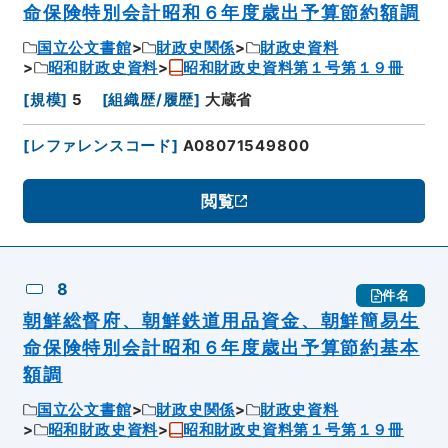
命保険特別会計昭和６年度歳出予算節約額調
国立公文書館
財政史関係
財政史資料
昭和財政史資料
昭和財政史資料第１号第１９冊
[
規模
]
5
[
組織歴/履歴
]
大蔵省
[
レファレンスコード
]
A08071549800
閲覧
8
件名
朝鮮総督府、朝鮮鉄道用品資金、朝鮮簡易生
命保険特別会計昭和６年度歳出予算節約基本
額調
国立公文書館
財政史関係
財政史資料
昭和財政史資料
昭和財政史資料第１号第１９冊