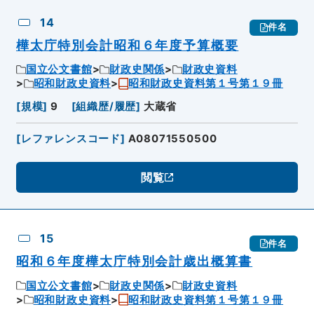
14
件名
樺太庁特別会計昭和６年度予算概要
国立公文書館
財政史関係
財政史資料
昭和財政史資料
昭和財政史資料第１号第１９冊
[
規模
]
9
[
組織歴/履歴
]
大蔵省
[
レファレンスコード
]
A08071550500
閲覧
15
件名
昭和６年度樺太庁特別会計歳出概算書
国立公文書館
財政史関係
財政史資料
昭和財政史資料
昭和財政史資料第１号第１９冊