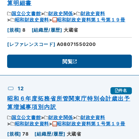
算明細書
国立公文書館
財政史関係
財政史資料
昭和財政史資料
昭和財政史資料第１号第１９冊
[
規模
]
8
[
組織歴/履歴
]
大蔵省
[
レファレンスコード
]
A08071550200
閲覧
12
件名
昭和６年度拓務省所管関東庁特別会計歳出予
算増減事項別内訳
国立公文書館
財政史関係
財政史資料
昭和財政史資料
昭和財政史資料第１号第１９冊
[
規模
]
78
[
組織歴/履歴
]
大蔵省