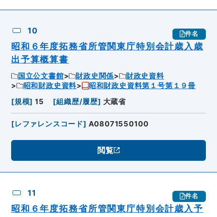
10
件名
昭和６年度拓務省所管関東庁特別会計歳入歳
出予算概算書
国立公文書館
財政史関係
財政史資料
昭和財政史資料
昭和財政史資料第１号第１９冊
[
規模
]
15
[
組織歴/履歴
]
大蔵省
[
レファレンスコード
]
A08071550100
閲覧
11
件名
昭和６年度拓務省所管関東庁特別会計歳入予