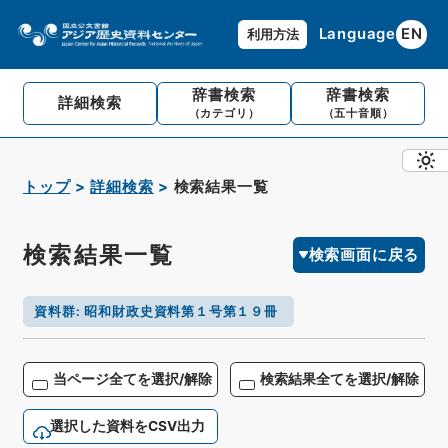
Language
EN
利用方法
辞書検索
辞書検索
詳細検索
（カテゴリ）
（五十音順）
トップ
詳細検索
検索結果一覧
検索結果一覧
検索画面に戻る
資料群
:
昭和財政史資料第１号第１９冊
当ページ全てを選択/解除
検索結果全てを選択/解除
選択した資料をCSV出力