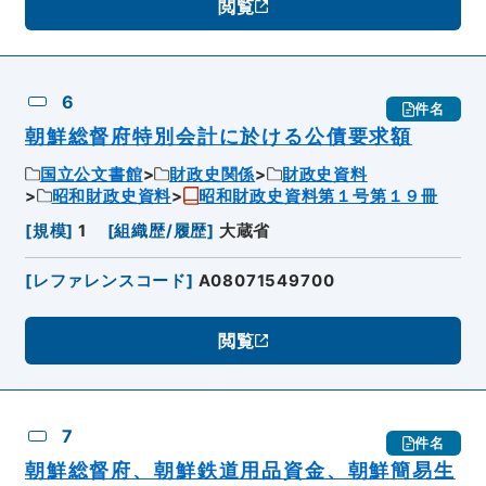
閲覧
6
件名
朝鮮総督府特別会計に於ける公債要求額
国立公文書館
財政史関係
財政史資料
昭和財政史資料
昭和財政史資料第１号第１９冊
[
規模
]
1
[
組織歴/履歴
]
大蔵省
[
レファレンスコード
]
A08071549700
閲覧
7
件名
朝鮮総督府、朝鮮鉄道用品資金、朝鮮簡易生