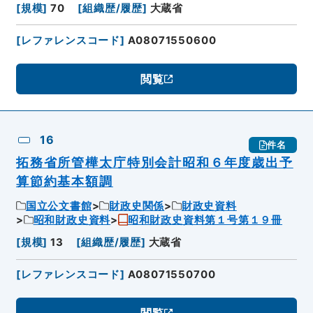
[
規模
]
70
[
組織歴/履歴
]
大蔵省
[
レファレンスコード
]
A08071550600
閲覧
16
件名
拓務省所管樺太庁特別会計昭和６年度歳出予
算節約基本額調
国立公文書館
財政史関係
財政史資料
昭和財政史資料
昭和財政史資料第１号第１９冊
[
規模
]
13
[
組織歴/履歴
]
大蔵省
[
レファレンスコード
]
A08071550700
閲覧