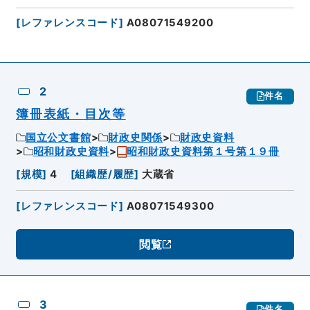
[
レファレンスコード
]
A08071549200
2
件名
簿冊表紙・目次等
国立公文書館
財政史関係
財政史資料
昭和財政史資料
昭和財政史資料第１号第１９冊
[
規模
]
4
[
組織歴/履歴
]
大蔵省
[
レファレンスコード
]
A08071549300
閲覧
3
件名