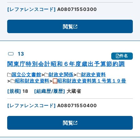
[
レファレンスコード
]
A08071550300
閲覧
13
件名
関東庁特別会計昭和６年度歳出予算節約調
国立公文書館
財政史関係
財政史資料
昭和財政史資料
昭和財政史資料第１号第１９冊
[
規模
]
18
[
組織歴/履歴
]
大蔵省
[
レファレンスコード
]
A08071550400
閲覧