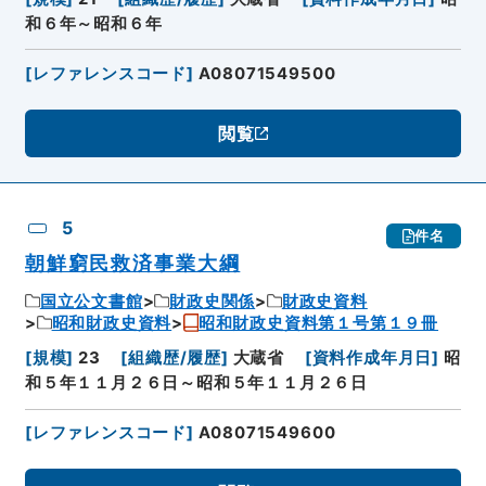
和６年～昭和６年
[
レファレンスコード
]
A08071549500
閲覧
5
件名
朝鮮窮民救済事業大綱
国立公文書館
財政史関係
財政史資料
昭和財政史資料
昭和財政史資料第１号第１９冊
[
規模
]
23
[
組織歴/履歴
]
大蔵省
[
資料作成年月日
]
昭
和５年１１月２６日～昭和５年１１月２６日
[
レファレンスコード
]
A08071549600