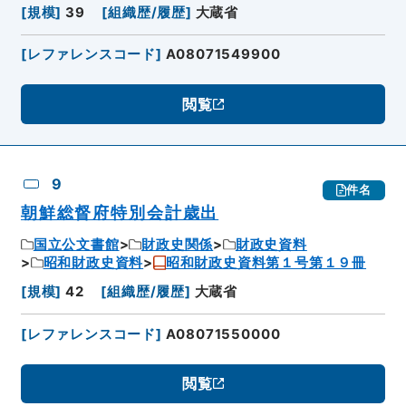
[
規模
]
39
[
組織歴/履歴
]
大蔵省
[
レファレンスコード
]
A08071549900
閲覧
9
件名
朝鮮総督府特別会計歳出
国立公文書館
財政史関係
財政史資料
昭和財政史資料
昭和財政史資料第１号第１９冊
[
規模
]
42
[
組織歴/履歴
]
大蔵省
[
レファレンスコード
]
A08071550000
閲覧