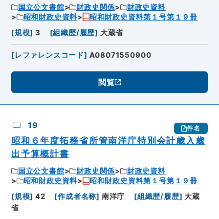
国立公文書館
財政史関係
財政史資料
昭和財政史資料
昭和財政史資料第１号第１９冊
[
規模
]
3
[
組織歴/履歴
]
大蔵省
[
レファレンスコード
]
A08071550900
閲覧
19
件名
昭和６年度拓務省所管南洋庁特別会計歳入歳
出予算概計書
国立公文書館
財政史関係
財政史資料
昭和財政史資料
昭和財政史資料第１号第１９冊
[
規模
]
42
[
作成者名称
]
南洋庁
[
組織歴/履歴
]
大蔵
省