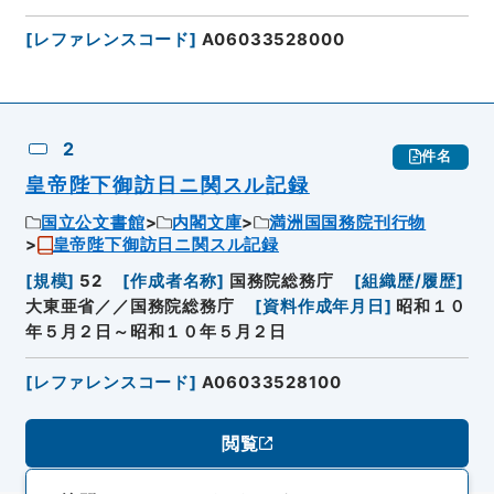
[
レファレンスコード
]
A06033528000
2
件名
皇帝陛下御訪日ニ関スル記録
国立公文書館
内閣文庫
満洲国国務院刊行物
皇帝陛下御訪日ニ関スル記録
[
規模
]
52
[
作成者名称
]
国務院総務庁
[
組織歴/履歴
]
大東亜省／／国務院総務庁
[
資料作成年月日
]
昭和１０
年５月２日～昭和１０年５月２日
[
レファレンスコード
]
A06033528100
閲覧