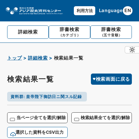
Language
EN
利用方法
辞書検索
辞書検索
詳細検索
（カテゴリ）
（五十音順）
トップ
詳細検索
検索結果一覧
検索結果一覧
検索画面に戻る
資料群
:
皇帝陛下御訪日ニ関スル記録
当ページ全てを選択/解除
検索結果全てを選択/解除
選択した資料をCSV出力