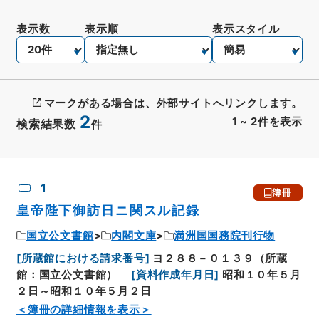
表示数
表示順
表示スタイル
マークがある場合は、外部サイトへリンクします。
2
1
~
2
件を表示
検索結果数
件
CSV出力
No.
概要情報
画像等
1
簿冊
皇帝陛下御訪日ニ関スル記録
国立公文書館
内閣文庫
満洲国国務院刊行物
[
所蔵館における請求番号
]
ヨ２８８－０１３９（所蔵
館：国立公文書館）
[
資料作成年月日
]
昭和１０年５月
２日～昭和１０年５月２日
＜簿冊の詳細情報を表示＞