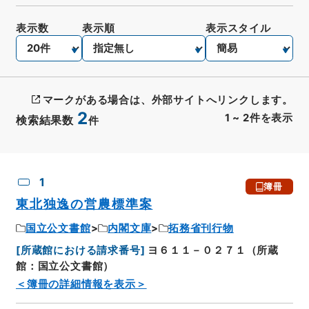
表示数
表示順
表示スタイル
マークがある場合は、外部サイトへリンクします。
2
1
~
2
件を表示
検索結果数
件
CSV出力
No.
概要情報
画像等
1
簿冊
東北独逸の営農標準案
国立公文書館
内閣文庫
拓務省刊行物
[
所蔵館における請求番号
]
ヨ６１１－０２７１（所蔵
館：国立公文書館）
＜簿冊の詳細情報を表示＞