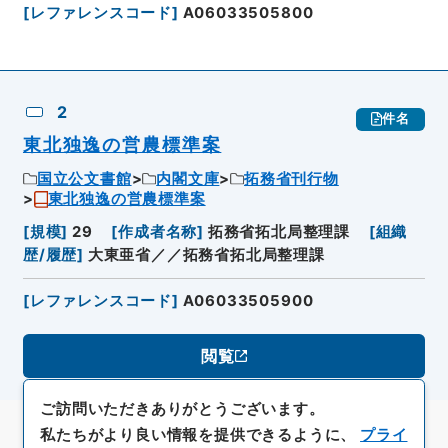
[
レファレンスコード
]
A06033505800
2
件名
東北独逸の営農標準案
国立公文書館
内閣文庫
拓務省刊行物
東北独逸の営農標準案
[
規模
]
29
[
作成者名称
]
拓務省拓北局整理課
[
組織
歴/履歴
]
大東亜省／／拓務省拓北局整理課
[
レファレンスコード
]
A06033505900
閲覧
ご訪問いただきありがとうございます。
私たちがより良い情報を提供できるように、
プライ