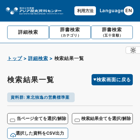
Language
EN
利用方法
辞書検索
辞書検索
詳細検索
（カテゴリ）
（五十音順）
トップ
詳細検索
検索結果一覧
検索結果一覧
検索画面に戻る
資料群
:
東北独逸の営農標準案
当ページ全てを選択/解除
検索結果全てを選択/解除
選択した資料をCSV出力