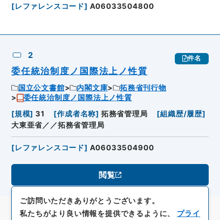
[
レファレンスコード
]
A06033504800
2
件名
委任統治制度ノ国際法上ノ性質
国立公文書館
内閣文庫
拓務省刊行物
委任統治制度ノ国際法上ノ性質
[
規模
]
31
[
作成者名称
]
拓務省管理局
[
組織歴/履歴
]
大東亜省／／拓務省管理局
[
レファレンスコード
]
A06033504900
閲覧
ご訪問いただきありがとうございます。
私たちがより良い情報を提供できるように、
プライ