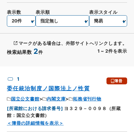
表示数
表示順
表示スタイル
マークがある場合は、外部サイトへリンクします。
2
1
~
2
件を表示
検索結果数
件
CSV出力
No.
概要情報
画像等
1
簿冊
委任統治制度ノ国際法上ノ性質
国立公文書館
内閣文庫
拓務省刊行物
[
所蔵館における請求番号
]
ヨ３２９－００９８（所蔵
館：国立公文書館）
＜簿冊の詳細情報を表示＞