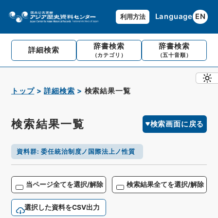
Language
EN
利用方法
辞書検索
辞書検索
詳細検索
（カテゴリ）
（五十音順）
トップ
詳細検索
検索結果一覧
検索結果一覧
検索画面に戻る
資料群
:
委任統治制度ノ国際法上ノ性質
当ページ全てを選択/解除
検索結果全てを選択/解除
選択した資料をCSV出力