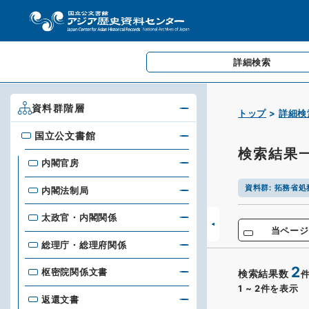
詳細検索
資料群階層
トップ
詳細検
国立公文書館
国立公文書館
検索結果
内閣官房
資料群
:
拓務省処
内閣法制局
太政官・内閣関係
当ページ
総理庁・総理府関係
2
枢密院関係文書
検索結果数
1
~
2
件を表示
返還文書