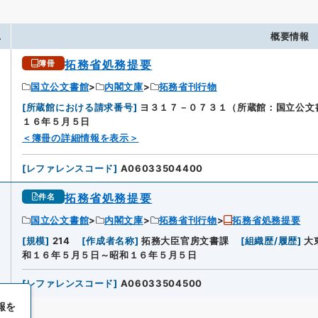
.
概要情報
拓務省処務提要
簿冊
国立公文書館
内閣文庫
拓務省刊行物
[
所蔵館における請求番号
]
ヨ３１７－０７３１（所蔵館：国立公文
１６年５月５日
＜簿冊の詳細情報を表示＞
[
レファレンスコード
]
A06033504400
拓務省処務提要
件名
国立公文書館
内閣文庫
拓務省刊行物
拓務省処務提要
[
規模
]
214
[
作成者名称
]
拓務大臣官房文書課
[
組織歴/履歴
]
大
和１６年５月５日～昭和１６年５月５日
[
レファレンスコード
]
A06033504500
報を