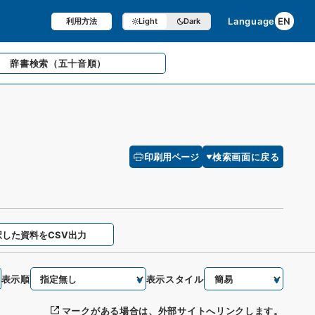
Language
EN
利用方法
Light
Dark
辞書検索
（五十音順）
印刷用ページ
検索画面に戻る
択した資料をCSV出力
表示順
表示スタイル
マークがある場合は、外部サイトへリンクします。