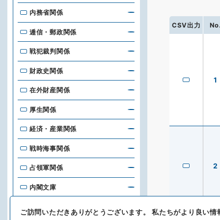
内務省関係
CSV出力
No
逓信・郵政関係
戦犯裁判関係
財政史関係
1
在外財産関係
厚生関係
経済・産業関係
戦時海事関係
2
占領軍関係
内閣文庫
台湾総督府刊行物
ご訪問いただきありがとうございます。
私たちがより良い情