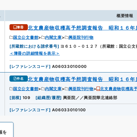
.
概要情報
北支農産物収穫高予想調査報告 昭和１６年
簿冊
国立公文書館
内閣文庫
興亜院刊行物
[
所蔵館における請求番号
]
ヨ６１０－０１２７（所蔵館：国立公文
＜簿冊の詳細情報を表示＞
[
レファレンスコード
]
A06033010000
北支農産物収穫高予想調査報告 昭和１６年
件名
国立公文書館
内閣文庫
興亜院刊行物
北支農産物収穫高
[
規模
]
109
[
組織歴/履歴
]
興亜院／／興亜院華北連絡部
[
レファレンスコード
]
A06033010100
報を