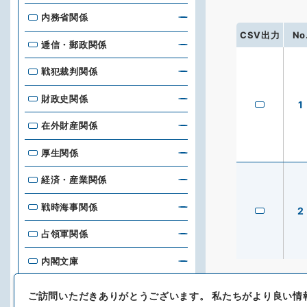
内務省関係
CSV出力
No
逓信・郵政関係
戦犯裁判関係
財政史関係
1
在外財産関係
厚生関係
経済・産業関係
戦時海事関係
2
占領軍関係
内閣文庫
台湾総督府刊行物
ご訪問いただきありがとうございます。
私たちがより良い情