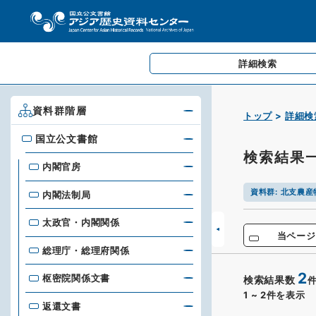
詳細検索
資料群階層
トップ
詳細検
国立公文書館
国立公文書館
検索結果
内閣官房
資料群
:
北支農産
内閣法制局
太政官・内閣関係
当ページ
総理庁・総理府関係
2
枢密院関係文書
検索結果数
1
~
2
件を表示
返還文書