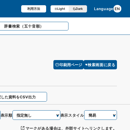
Language
EN
利用方法
Light
Dark
辞書検索
（五十音順）
印刷用ページ
検索画面に戻る
択した資料をCSV出力
表示順
表示スタイル
マークがある場合は、外部サイトへリンクします。