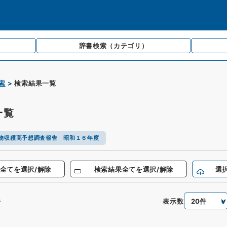
辞書検索
（カテゴリ）
索
検索結果一覧
一覧
物収穫高予想調査報告 昭和１６年度
全てを選択/解除
検索結果全てを選択/解除
選
表示数
件