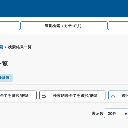
辞書検索
（カテゴリ）
索
検索結果一覧
一覧
土計画
全てを選択/解除
検索結果全てを選択/解除
選
表示数
件