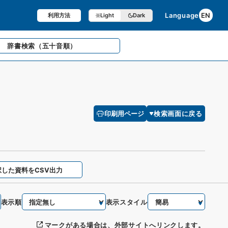
Language
EN
利用方法
Light
Dark
辞書検索
（五十音順）
印刷用ページ
検索画面に戻る
択した資料をCSV出力
表示順
表示スタイル
マークがある場合は、外部サイトへリンクします。