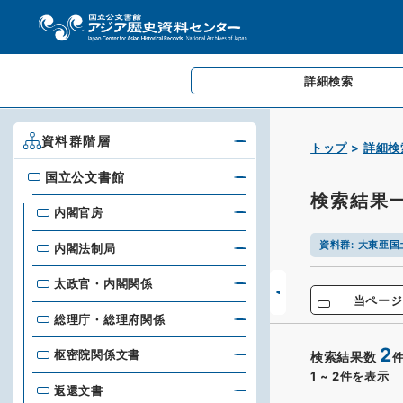
詳細検索
資料群階層
トップ
詳細検
国立公文書館
国立公文書館
検索結果
内閣官房
資料群
:
大東亜国
内閣法制局
太政官・内閣関係
当ページ
総理庁・総理府関係
2
枢密院関係文書
検索結果数
1
~
2
件を表示
返還文書