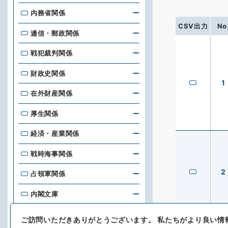
内務省関係
CSV出力
No
逓信・郵政関係
戦犯裁判関係
財政史関係
1
在外財産関係
厚生関係
経済・産業関係
戦時海事関係
2
占領軍関係
内閣文庫
台湾総督府刊行物
ご訪問いただきありがとうございます。
私たちがより良い情