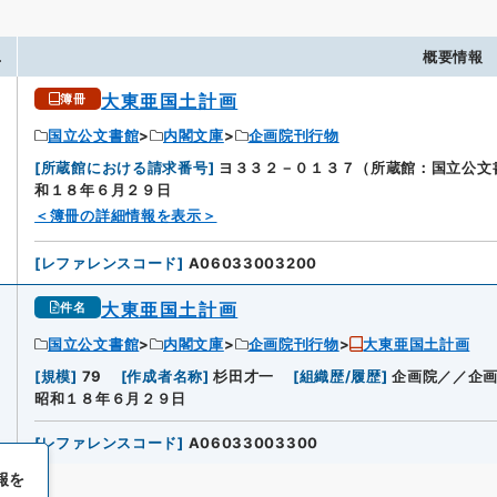
.
概要情報
大東亜国土計画
簿冊
国立公文書館
内閣文庫
企画院刊行物
[
所蔵館における請求番号
]
ヨ３３２－０１３７（所蔵館：国立公文
和１８年６月２９日
＜簿冊の詳細情報を表示＞
[
レファレンスコード
]
A06033003200
大東亜国土計画
件名
国立公文書館
内閣文庫
企画院刊行物
大東亜国土計画
[
規模
]
79
[
作成者名称
]
杉田才一
[
組織歴/履歴
]
企画院／／企
昭和１８年６月２９日
[
レファレンスコード
]
A06033003300
報を