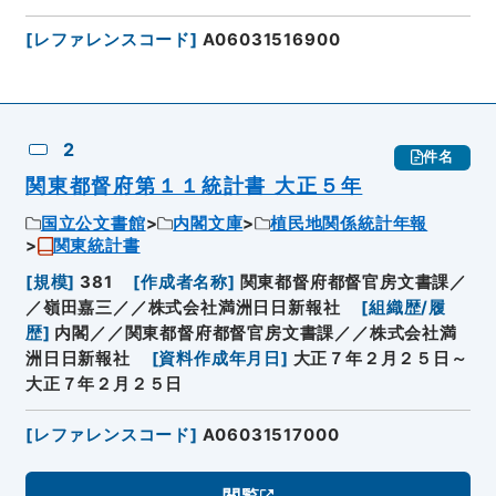
[
レファレンスコード
]
A06031516900
2
件名
関東都督府第１１統計書 大正５年
国立公文書館
内閣文庫
植民地関係統計年報
関東統計書
[
規模
]
381
[
作成者名称
]
関東都督府都督官房文書課／
／嶺田嘉三／／株式会社満洲日日新報社
[
組織歴/履
歴
]
内閣／／関東都督府都督官房文書課／／株式会社満
洲日日新報社
[
資料作成年月日
]
大正７年２月２５日～
大正７年２月２５日
[
レファレンスコード
]
A06031517000
閲覧