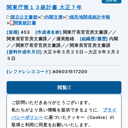
件名
関東庁第１３統計書 大正７年
国立公文書館
内閣文庫
植民地関係統計年報
関東統計書
[
規模
]
453
[
作成者名称
]
関東庁長官官房文書課／／
関東長官官房文書課／／渥美熊雄
[
組織歴/履歴
]
内閣
／／関東庁長官官房文書課／／関東長官官房文書課
[
資料作成年月日
]
大正９年３月２５日～大正９年３月２
５日
[
レファレンスコード
]
A06031517200
閲覧
ご訪問いただきありがとうございます。
私たちがより良い情報を提供できるように、
プライ
バシーポリシー
に基づいたクッキー（Cookie）の
取得と利用に同意をお願いいたします。