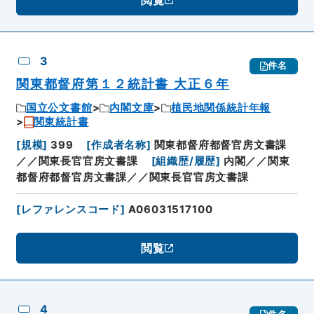
3
件名
関東都督府第１２統計書 大正６年
国立公文書館
内閣文庫
植民地関係統計年報
関東統計書
[
規模
]
399
[
作成者名称
]
関東都督府都督官房文書課
／／関東長官官房文書課
[
組織歴/履歴
]
内閣／／関東
都督府都督官房文書課／／関東長官官房文書課
[
レファレンスコード
]
A06031517100
閲覧
4