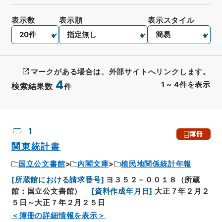
表示数
表示順
表示スタイル
マークがある場合は、外部サイトへリンクします。
4
1
~
4
件を表示
検索結果数
件
CSV出力
No.
概要情報
画像等
1
簿冊
関東統計書
国立公文書館
内閣文庫
植民地関係統計年報
[
所蔵館における請求番号
]
ヨ３５２－００１８（所蔵
館：国立公文書館）
[
資料作成年月日
]
大正７年２月２
５日～大正７年２月２５日
＜簿冊の詳細情報を表示＞