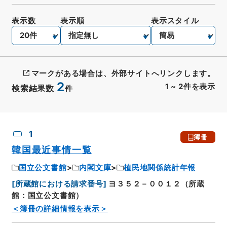
表示数
表示順
表示スタイル
マークがある場合は、外部サイトへリンクします。
2
1
~
2
件を表示
検索結果数
件
CSV出力
No.
概要情報
画像等
1
簿冊
韓国最近事情一覧
国立公文書館
内閣文庫
植民地関係統計年報
[
所蔵館における請求番号
]
ヨ３５２－００１２（所蔵
館：国立公文書館）
＜簿冊の詳細情報を表示＞