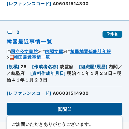
[
レファレンスコード
]
A06031514800
2
件名
韓国最近事情一覧
国立公文書館
内閣文庫
植民地関係統計年報
韓国最近事情一覧
[
規模
]
25
[
作成者名称
]
統監府
[
組織歴/履歴
]
内閣／
／統監府
[
資料作成年月日
]
明治４１年１月２３日～明
治４１年１月２３日
[
レファレンスコード
]
A06031514900
閲覧
ご訪問いただきありがとうございます。