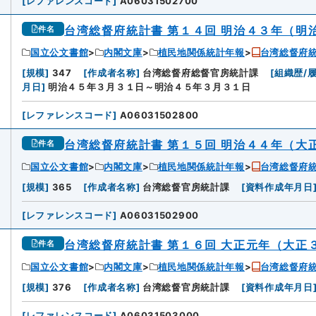
[
レファレンスコード
]
A06031502700
台湾総督府統計書 第１４回 明治４３年（明
件名
国立公文書館
内閣文庫
植民地関係統計年報
台湾総督府
9
[
規模
]
347
[
作成者名称
]
台湾総督府総督官房統計課
[
組織歴/
月日
]
明治４５年３月３１日～明治４５年３月３１日
[
レファレンスコード
]
A06031502800
台湾総督府統計書 第１５回 明治４４年（大
件名
国立公文書館
内閣文庫
植民地関係統計年報
台湾総督府
0
[
規模
]
365
[
作成者名称
]
台湾総督官房統計課
[
資料作成年月日
[
レファレンスコード
]
A06031502900
台湾総督府統計書 第１６回 大正元年（大正
件名
国立公文書館
内閣文庫
植民地関係統計年報
台湾総督府
[
規模
]
376
[
作成者名称
]
台湾総督官房統計課
[
資料作成年月日
[
レファレンスコード
]
A06031503000