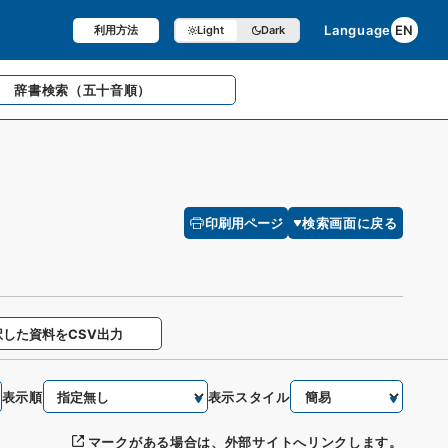
Language
EN
利用方法
Light
Dark
辞書検索
（五十音順）
印刷用ページ
検索画面に戻る
択した資料をCSV出力
表示順
表示スタイル
マークがある場合は、外部サイトへリンクします。