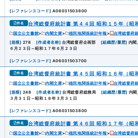
[
レファレンスコード
]
A06031503600
台湾総督府統計書 第４４回 昭和１５年（昭
件名
国立公文書館
内閣文庫
植民地関係統計年報
台湾総督府
8
[
規模
]
278
[
作成者名称
]
台湾総督府企画部
[
組織歴/履歴
]
内閣
６月２３日～昭和１７年６月２３日
[
レファレンスコード
]
A06031503700
台湾総督府統計書 第４５回 昭和１６年（昭
件名
国立公文書館
内閣文庫
植民地関係統計年報
台湾総督府
9
[
規模
]
248
[
作成者名称
]
台湾総督府総務局
[
組織歴/履歴
]
内閣
３月３１日～昭和１８年３月３１日
[
レファレンスコード
]
A06031503800
台湾総督府統計書 第４６回 昭和１７年（昭
件名
国立公文書館
内閣文庫
植民地関係統計年報
台湾総督府