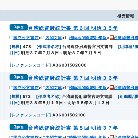
.
概要情報
台湾総督府統計書 第６回 明治３５年
件名
国立公文書館
内閣文庫
植民地関係統計年報
台湾総督府
[
規模
]
478
[
作成者名称
]
台湾総督府総督官房文書課
[
組織歴/
月日
]
明治３７年７月８日～明治３７年７月８日
[
レファレンスコード
]
A06031502000
台湾総督府統計書 第７回 明治３６年
件名
国立公文書館
内閣文庫
植民地関係統計年報
台湾総督府
2
[
規模
]
573
[
作成者名称
]
台湾総督府総督官房文書課
[
組織歴/
月日
]
明治３８年８月１３日～明治３８年８月１３日
[
レファレンスコード
]
A06031502100
台湾総督府統計書 第８回 明治３７年
件名
国立公文書館
内閣文庫
植民地関係統計年報
台湾総督府