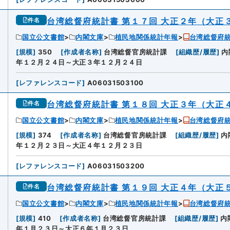
台湾総督府統計書 第１７回 大正２年（大正
件名
国立公文書館
内閣文庫
植民地関係統計年報
台湾総督府
2
[
規模
]
350
[
作成者名称
]
台湾総督官房統計課
[
組織歴/履歴
]
内
年１２月２４日～大正３年１２月２４日
[
レファレンスコード
]
A06031503100
台湾総督府統計書 第１８回 大正３年（大正
件名
国立公文書館
内閣文庫
植民地関係統計年報
台湾総督府
3
[
規模
]
374
[
作成者名称
]
台湾総督官房統計課
[
組織歴/履歴
]
内
年１２月２３日～大正４年１２月２３日
[
レファレンスコード
]
A06031503200
台湾総督府統計書 第１９回 大正４年（大正
件名
国立公文書館
内閣文庫
植民地関係統計年報
台湾総督府
4
[
規模
]
410
[
作成者名称
]
台湾総督官房統計課
[
組織歴/履歴
]
内
年１月２３日～大正６年１月２３日