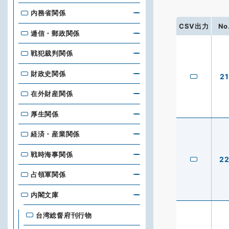
内務省関係
CSV出力
No
逓信・郵政関係
戦犯裁判関係
財政史関係
21
在外財産関係
厚生関係
経済・産業関係
戦時海事関係
2
占領軍関係
内閣文庫
台湾総督府刊行物