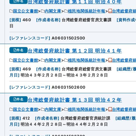
台湾総督府統計書 第１１回 明治４０年
件名
国立公文書館
内閣文庫
植民地関係統計年報
台湾総督府
6
[
規模
]
460
[
作成者名称
]
台湾総督府総督官房文書課
[
資料作成
日
[
レファレンスコード
]
A06031502500
台湾総督府統計書 第１２回 明治４１年
件名
国立公文書館
内閣文庫
植民地関係統計年報
台湾総督府
[
規模
]
469
[
作成者名称
]
台湾総督府総督官房文書課
[
組織歴/
月日
]
明治４３年２月２８日～明治４３年２月２８日
[
レファレンスコード
]
A06031502600
台湾総督府統計書 第１３回 明治４２年
件名
国立公文書館
内閣文庫
植民地関係統計年報
台湾総督府
8
[
規模
]
412
[
作成者名称
]
台湾総督府総督官房統計課
[
組織歴/履
月日
]
明治４４年２月２８日～明治４４年２月２８日