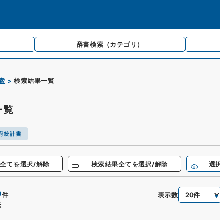
辞書検索
（カテゴリ）
索
検索結果一覧
一覧
府統計書
全てを選択/解除
検索結果全てを選択/解除
選
0
表示数
件
示