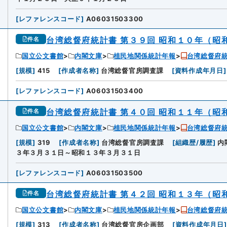
[
レファレンスコード
]
A06031503300
台湾総督府統計書 第３９回 昭和１０年（昭
件名
国立公文書館
内閣文庫
植民地関係統計年報
台湾総督府
5
[
規模
]
415
[
作成者名称
]
台湾総督官房調査課
[
資料作成年月日
]
[
レファレンスコード
]
A06031503400
台湾総督府統計書 第４０回 昭和１１年（昭
件名
国立公文書館
内閣文庫
植民地関係統計年報
台湾総督府
6
[
規模
]
319
[
作成者名称
]
台湾総督官房調査課
[
組織歴/履歴
]
内
３年３月３１日～昭和１３年３月３１日
[
レファレンスコード
]
A06031503500
台湾総督府統計書 第４２回 昭和１３年（昭
件名
国立公文書館
内閣文庫
植民地関係統計年報
台湾総督府
[
規模
]
313
[
作成者名称
]
台湾総督官房企画部
[
資料作成年月日
]