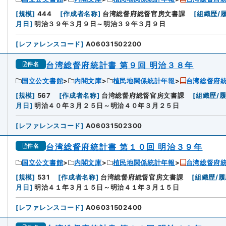
3
[
規模
]
444
[
作成者名称
]
台湾総督府総督官房文書課
[
組織歴/
月日
]
明治３９年３月９日～明治３９年３月９日
[
レファレンスコード
]
A06031502200
台湾総督府統計書 第９回 明治３８年
件名
国立公文書館
内閣文庫
植民地関係統計年報
台湾総督府
4
[
規模
]
567
[
作成者名称
]
台湾総督府総督官房文書課
[
組織歴/
月日
]
明治４０年３月２５日～明治４０年３月２５日
[
レファレンスコード
]
A06031502300
台湾総督府統計書 第１０回 明治３９年
件名
国立公文書館
内閣文庫
植民地関係統計年報
台湾総督府
5
[
規模
]
531
[
作成者名称
]
台湾総督府総督官房文書課
[
組織歴/履
月日
]
明治４１年３月１５日～明治４１年３月１５日
[
レファレンスコード
]
A06031502400