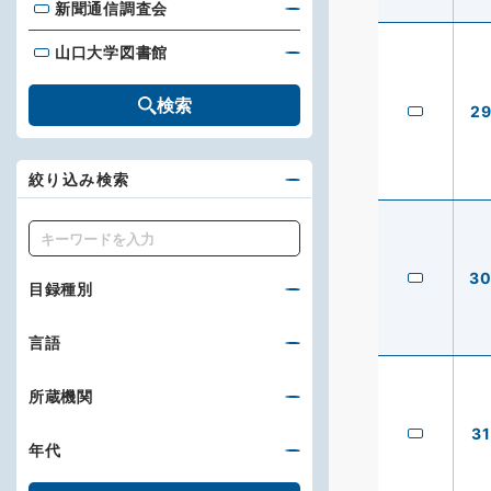
新聞通信調査会
新聞通信調査会
山口大学図書館
山口大学図書館
検索
2
絞り込み検索
キーワード
3
目録種別
言語
所蔵機関
31
年代