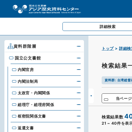
詳細検索
資料群階層
トップ
詳細検
国立公文書館
国立公文書館
検索結果
内閣官房
資料群
:
台湾総督
内閣法制局
太政官・内閣関係
当ページ
総理庁・総理府関係
4
枢密院関係文書
検索結果数
21
~
40
件を表
返還文書