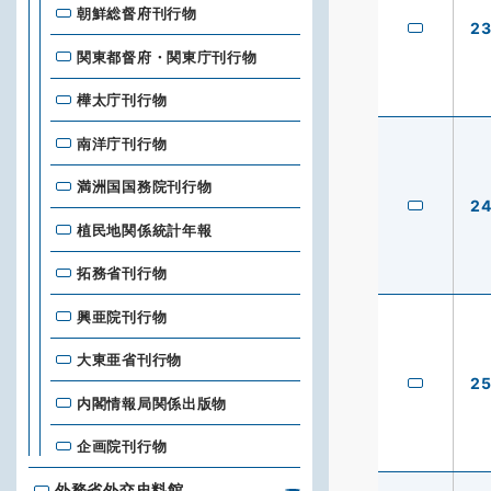
朝鮮総督府刊行物
2
関東都督府・関東庁刊行物
樺太庁刊行物
南洋庁刊行物
満洲国国務院刊行物
2
植民地関係統計年報
拓務省刊行物
興亜院刊行物
大東亜省刊行物
2
内閣情報局関係出版物
企画院刊行物
外務省外交史料館