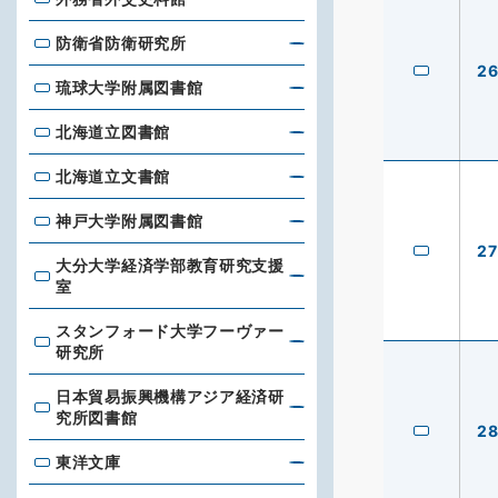
外務省外交史料館
防衛省防衛研究所
防衛省防衛研究所
2
琉球大学附属図書館
琉球大学附属図書館
北海道立図書館
北海道立図書館
北海道立文書館
北海道立文書館
神戸大学附属図書館
神戸大学附属図書館
27
大分大学経済学部教育研究支援
大分大学経済学部教育研究支援室
室
スタンフォード大学フーヴァー
スタンフォード大学フーヴァー研究所
研究所
日本貿易振興機構アジア経済研
日本貿易振興機構アジア経済研究所図書館
究所図書館
2
東洋文庫
東洋文庫