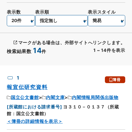
表示数
表示順
表示スタイル
マークがある場合は、外部サイトへリンクします。
14
1
~
14
件を表示
検索結果数
件
CSV出力
No.
概要情報
画像等
1
簿冊
報宣伝研究資料
国立公文書館
内閣文庫
内閣情報局関係出版物
[
所蔵館における請求番号
]
ヨ３１０－０１３７（所蔵
館：国立公文書館）
＜簿冊の詳細情報を表示＞