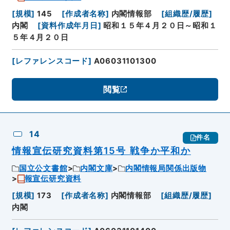
[
規模
]
145
[
作成者名称
]
内閣情報部
[
組織歴/履歴
]
内閣
[
資料作成年月日
]
昭和１５年４月２０日～昭和１
５年４月２０日
[
レファレンスコード
]
A06031101300
閲覧
14
件名
情報宣伝研究資料第15号 戦争か平和か
国立公文書館
内閣文庫
内閣情報局関係出版物
報宣伝研究資料
[
規模
]
173
[
作成者名称
]
内閣情報部
[
組織歴/履歴
]
内閣