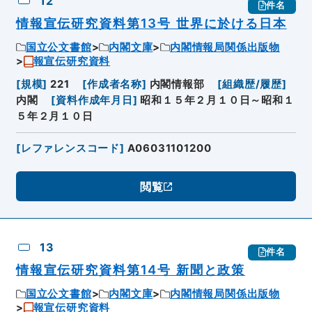
12
件名
情報宣伝研究資料第13号 世界に於ける日本
国立公文書館
内閣文庫
内閣情報局関係出版物
報宣伝研究資料
[
規模
]
221
[
作成者名称
]
内閣情報部
[
組織歴/履歴
]
内閣
[
資料作成年月日
]
昭和１５年２月１０日～昭和１
５年２月１０日
[
レファレンスコード
]
A06031101200
閲覧
13
件名
情報宣伝研究資料第14号 新聞と政策
国立公文書館
内閣文庫
内閣情報局関係出版物
報宣伝研究資料