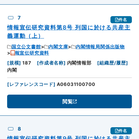
7
件名
情報宣伝研究資料第8号 列国に於ける共産主
義運動（上）
国立公文書館
内閣文庫
内閣情報局関係出版物
報宣伝研究資料
[
規模
]
187
[
作成者名称
]
内閣情報部
[
組織歴/履歴
]
内閣
[
レファレンスコード
]
A06031100700
閲覧
8
件名
情報宣伝研究資料第9号 列国に於ける共産主