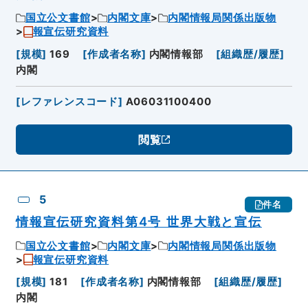
国立公文書館
内閣文庫
内閣情報局関係出版物
報宣伝研究資料
[
規模
]
169
[
作成者名称
]
内閣情報部
[
組織歴/履歴
]
内閣
[
レファレンスコード
]
A06031100400
閲覧
5
件名
情報宣伝研究資料第4号 世界大戦と宣伝
国立公文書館
内閣文庫
内閣情報局関係出版物
報宣伝研究資料
[
規模
]
181
[
作成者名称
]
内閣情報部
[
組織歴/履歴
]
内閣