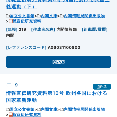
義運動（下）
国立公文書館
内閣文庫
内閣情報局関係出版物
報宣伝研究資料
[
規模
]
219
[
作成者名称
]
内閣情報部
[
組織歴/履歴
]
内閣
[
レファレンスコード
]
A06031100800
閲覧
9
件名
情報宣伝研究資料第10号 欧州各国における
国家革新運動
国立公文書館
内閣文庫
内閣情報局関係出版物
報宣伝研究資料