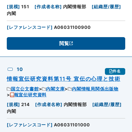
[
規模
]
151
[
作成者名称
]
内閣情報部
[
組織歴/履歴
]
内閣
[
レファレンスコード
]
A06031100900
閲覧
10
件名
情報宣伝研究資料第11号 宣伝の心理と技術
国立公文書館
内閣文庫
内閣情報局関係出版物
報宣伝研究資料
[
規模
]
214
[
作成者名称
]
内閣情報部
[
組織歴/履歴
]
内閣
[
レファレンスコード
]
A06031101000