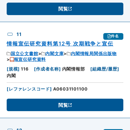
閲覧
11
件名
情報宣伝研究資料第12号 次期戦争と宣伝
国立公文書館
内閣文庫
内閣情報局関係出版物
報宣伝研究資料
[
規模
]
116
[
作成者名称
]
内閣情報部
[
組織歴/履歴
]
内閣
[
レファレンスコード
]
A06031101100
閲覧