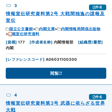
3
件名
情報宣伝研究資料第2号 大戦間独逸の諜報及
宣伝
国立公文書館
内閣文庫
内閣情報局関係出版物
報宣伝研究資料
[
規模
]
177
[
作成者名称
]
内閣情報部
[
組織歴/履歴
]
内閣
[
レファレンスコード
]
A06031100300
閲覧
4
件名
情報宣伝研究資料第3号 武器に依らざる世界
大戦