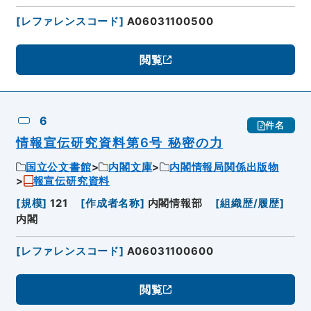
[
レファレンスコード
]
A06031100500
閲覧
6
件名
情報宣伝研究資料第6号 秘密の力
国立公文書館
内閣文庫
内閣情報局関係出版物
報宣伝研究資料
[
規模
]
121
[
作成者名称
]
内閣情報部
[
組織歴/履歴
]
内閣
[
レファレンスコード
]
A06031100600
閲覧