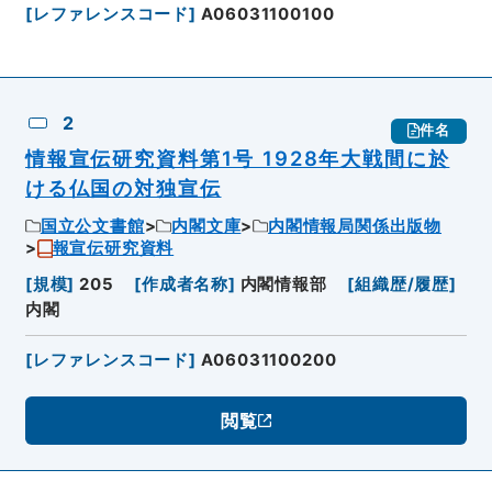
[
レファレンスコード
]
A06031100100
2
件名
情報宣伝研究資料第1号 1928年大戦間に於
ける仏国の対独宣伝
国立公文書館
内閣文庫
内閣情報局関係出版物
報宣伝研究資料
[
規模
]
205
[
作成者名称
]
内閣情報部
[
組織歴/履歴
]
内閣
[
レファレンスコード
]
A06031100200
閲覧