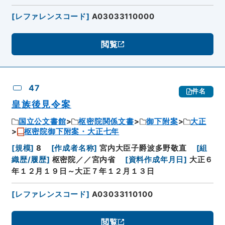
[
レファレンスコード
]
A03033110000
閲覧
47
件名
皇族後見令案
国立公文書館
枢密院関係文書
御下附案
大正
枢密院御下附案・大正七年
[
規模
]
8
[
作成者名称
]
宮内大臣子爵波多野敬直
[
組
織歴/履歴
]
枢密院／／宮内省
[
資料作成年月日
]
大正６
年１２月１９日～大正７年１２月１３日
[
レファレンスコード
]
A03033110100
閲覧