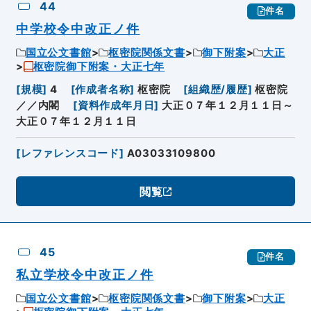
44
件名
中学校令中改正ノ件
国立公文書館
枢密院関係文書
御下附案
大正
枢密院御下附案・大正七年
[
規模
]
4
[
作成者名称
]
枢密院
[
組織歴/履歴
]
枢密院
／／内閣
[
資料作成年月日
]
大正０７年１２月１１日～
大正０７年１２月１１日
[
レファレンスコード
]
A03033109800
閲覧
45
件名
私立学校令中改正ノ件
国立公文書館
枢密院関係文書
御下附案
大正