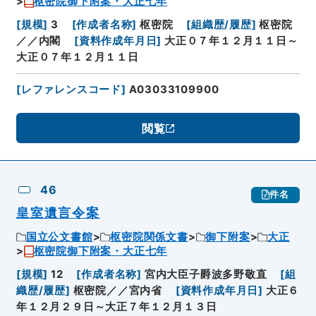
枢密院御下附案・大正七年
[
規模
]
3
[
作成者名称
]
枢密院
[
組織歴/履歴
]
枢密院
／／内閣
[
資料作成年月日
]
大正０７年１２月１１日～
大正０７年１２月１１日
[
レファレンスコード
]
A03033109900
閲覧
46
件名
皇室遺言令案
国立公文書館
枢密院関係文書
御下附案
大正
枢密院御下附案・大正七年
[
規模
]
12
[
作成者名称
]
宮内大臣子爵波多野敬直
[
組
織歴/履歴
]
枢密院／／宮内省
[
資料作成年月日
]
大正６
年１２月２９日～大正７年１２月１３日