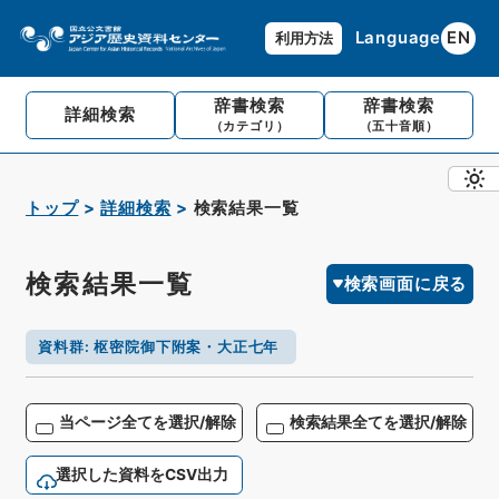
Language
EN
利用方法
辞書検索
辞書検索
詳細検索
（カテゴリ）
（五十音順）
トップ
詳細検索
検索結果一覧
検索結果一覧
検索画面に戻る
資料群
:
枢密院御下附案・大正七年
当ページ全てを選択/解除
検索結果全てを選択/解除
選択した資料をCSV出力