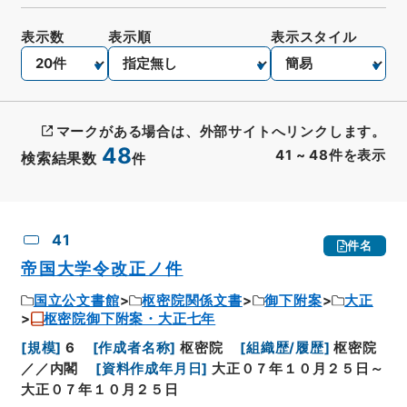
表示数
表示順
表示スタイル
マークがある場合は、外部サイトへリンクします。
48
41
~
48
件を表示
検索結果数
件
CSV出力
No.
概要情報
画像等
41
件名
帝国大学令改正ノ件
国立公文書館
枢密院関係文書
御下附案
大正
枢密院御下附案・大正七年
[
規模
]
6
[
作成者名称
]
枢密院
[
組織歴/履歴
]
枢密院
／／内閣
[
資料作成年月日
]
大正０７年１０月２５日～
大正０７年１０月２５日