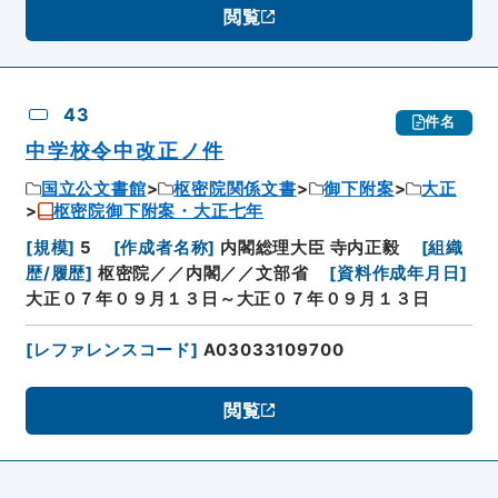
閲覧
43
件名
中学校令中改正ノ件
国立公文書館
枢密院関係文書
御下附案
大正
枢密院御下附案・大正七年
[
規模
]
5
[
作成者名称
]
内閣総理大臣 寺内正毅
[
組織
歴/履歴
]
枢密院／／内閣／／文部省
[
資料作成年月日
]
大正０７年０９月１３日～大正０７年０９月１３日
[
レファレンスコード
]
A03033109700
閲覧