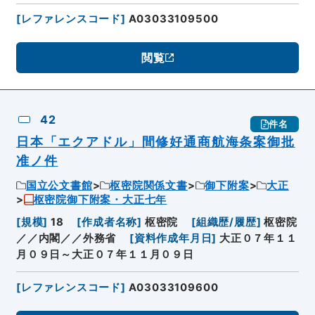
[
レファレンスコード
]
A03033109500
閲覧
42
件名
日本「エクアドル」間修好通商航海条案御批
准ノ件
国立公文書館
枢密院関係文書
御下附案
大正
枢密院御下附案・大正七年
[
規模
]
18
[
作成者名称
]
枢密院
[
組織歴/履歴
]
枢密院
／／内閣／／外務省
[
資料作成年月日
]
大正０７年１１
月０９日～大正０７年１１月０９日
[
レファレンスコード
]
A03033109600