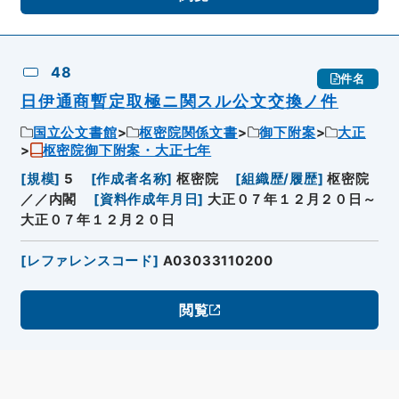
48
件名
日伊通商暫定取極ニ関スル公文交換ノ件
国立公文書館
枢密院関係文書
御下附案
大正
枢密院御下附案・大正七年
[
規模
]
5
[
作成者名称
]
枢密院
[
組織歴/履歴
]
枢密院
／／内閣
[
資料作成年月日
]
大正０７年１２月２０日～
大正０７年１２月２０日
[
レファレンスコード
]
A03033110200
閲覧