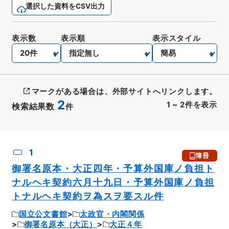
選択した資料をCSV出力
表示数
表示順
表示スタイル
マークがある場合は、外部サイトへリンクします。
2
1
~
2
件を表示
検索結果数
件
CSV出力
No.
概要情報
画像等
1
簿冊
御署名原本・大正四年・予算外国庫ノ負担ト
ナルヘキ契約六月十九日・予算外国庫ノ負担
トナルヘキ契約ヲ為スヲ要スル件
国立公文書館
太政官・内閣関係
御署名原本（大正）
大正４年