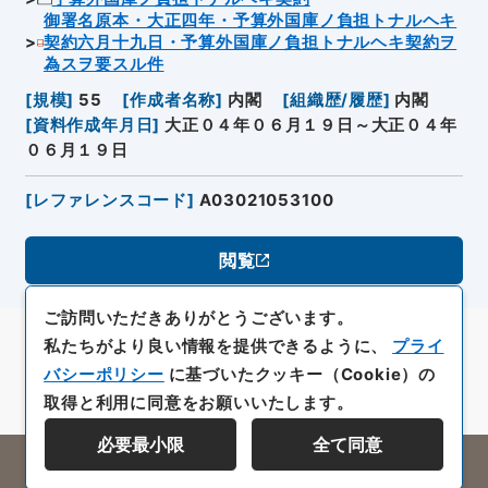
御署名原本・大正四年・予算外国庫ノ負担トナルヘキ
契約六月十九日・予算外国庫ノ負担トナルヘキ契約ヲ
為スヲ要スル件
[
規模
]
55
[
作成者名称
]
内閣
[
組織歴/履歴
]
内閣
[
資料作成年月日
]
大正０４年０６月１９日～大正０４年
０６月１９日
[
レファレンスコード
]
A03021053100
閲覧
ご訪問いただきありがとうございます。
私たちがより良い情報を提供できるように、
プライ
バシーポリシー
に基づいたクッキー（Cookie）の
取得と利用に同意をお願いいたします。
必要最小限
全て同意
All rights reserved/Copyright©
Japan Center for Asian Historical Records