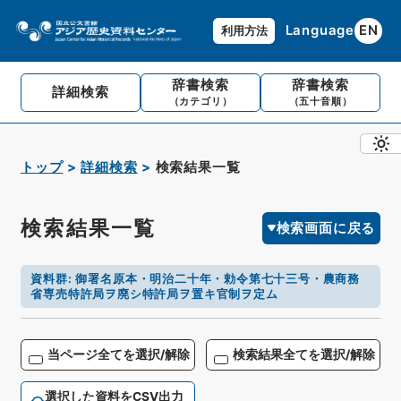
Language
EN
利用方法
辞書検索
辞書検索
詳細検索
（カテゴリ）
（五十音順）
トップ
詳細検索
検索結果一覧
検索結果一覧
検索画面に戻る
資料群
:
御署名原本・明治二十年・勅令第七十三号・農商務
省専売特許局ヲ廃シ特許局ヲ置キ官制ヲ定ム
当ページ全てを選択/解除
検索結果全てを選択/解除
選択した資料をCSV出力