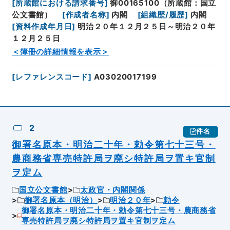
[
所蔵館における請求番号
]
御00165100（所蔵館：国立
公文書館）
[
作成者名称
]
内閣
[
組織歴/履歴
]
内閣
[
資料作成年月日
]
明治２０年１２月２５日～明治２０年
１２月２５日
＜簿冊の詳細情報を表示＞
[
レファレンスコード
]
A03020017199
2
件名
御署名原本・明治二十年・勅令第七十三号・
農商務省専売特許局ヲ廃シ特許局ヲ置キ官制
ヲ定ム
国立公文書館
太政官・内閣関係
御署名原本（明治）
明治２０年
勅令
御署名原本・明治二十年・勅令第七十三号・農商務省
専売特許局ヲ廃シ特許局ヲ置キ官制ヲ定ム