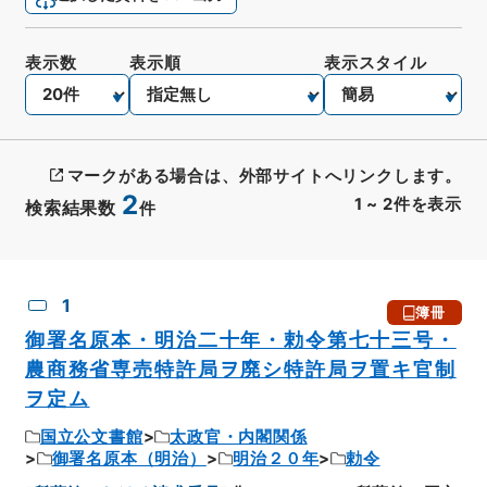
表示数
表示順
表示スタイル
マークがある場合は、外部サイトへリンクします。
2
1
~
2
件を表示
検索結果数
件
CSV出力
No.
概要情報
画像等
1
簿冊
御署名原本・明治二十年・勅令第七十三号・
農商務省専売特許局ヲ廃シ特許局ヲ置キ官制
ヲ定ム
国立公文書館
太政官・内閣関係
御署名原本（明治）
明治２０年
勅令